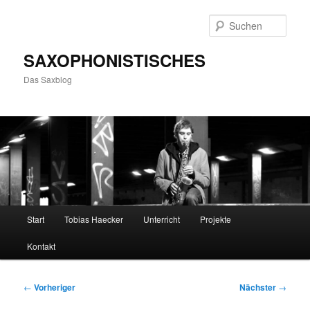
Zum
primären
Such
Inhalt
springen
SAXOPHONISTISCHES
Das Saxblog
Hauptmenü
Start
Tobias Haecker
Unterricht
Projekte
Kontakt
Beitragsnavigation
←
Vorheriger
Nächster
→