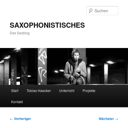
Zum
primären
Such
Inhalt
springen
SAXOPHONISTISCHES
Das Saxblog
Hauptmenü
Start
Tobias Haecker
Unterricht
Projekte
Kontakt
Beitragsnavigation
←
Vorheriger
Nächster
→