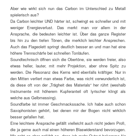
Aber wie wirkt sich nun das Carbon im Unterschied zu Metall
spielerisch aus?
Da Carbon leichter UND härter ist, schwingt es schneller und mit
weniger Energieverlust. Das merkt man vor allem in der
Ansprache, die bedeuten leichter ist. Über das ganze Register
bis hin zu den tiefen Tönen, die merklich leichter Ansprechen.
Auch das Flageolett springt deutlich besser an und man hat eine
höhere Trennschärfe bei schnellen Tonläufen.
Soundtechnisch öffnen sich die Obertöne, sie werden freier, also
etwas heller, lauter, mit mehr Projektion, aber ohne Spitz zu
werden. Die Resonanz des Kerns wird ebenfalls kräftiger. Nur in
den Mitten verliert man etwas Farbe, was nicht verwunderlich ist,
da diese oft von der „Trägheit des Materials“ her rührt (weshalb
Instrumente mit höherem Kupferanteil oft lyrischer klingt als
welche aus Gelbmessing).
Soundfarbe ist immer Geschmackssache. Ich habe auch schon
Saxophonisten gehört, bei denen mir der Bogen nicht wirklich
besser gefallen hat.
Eine leichtere Ansprache gefällt vielleicht auch nicht jedem Profi,
die ja gerne auch mal einen höheren Blaswiderstand bevorzugen.
Mir geht es aber gefühlt so, dass ich mehr Output bekomme für