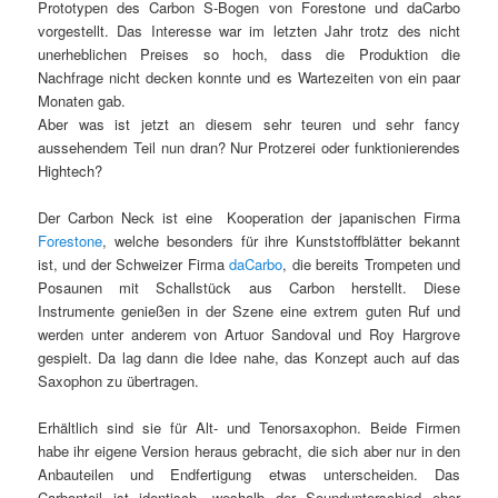
Prototypen des Carbon S-Bogen von Forestone und daCarbo
vorgestellt. Das Interesse war im letzten Jahr trotz des nicht
unerheblichen Preises so hoch, dass die Produktion die
Nachfrage nicht decken konnte und es Wartezeiten von ein paar
Monaten gab.
Aber was ist jetzt an diesem sehr teuren und sehr fancy
aussehendem Teil nun dran? Nur Protzerei oder funktionierendes
Hightech?
Der Carbon Neck ist eine Kooperation der japanischen Firma
Forestone
, welche besonders für ihre Kunststoffblätter bekannt
ist, und der Schweizer Firma
daCarbo
, die bereits Trompeten und
Posaunen mit Schallstück aus Carbon herstellt. Diese
Instrumente genießen in der Szene eine extrem guten Ruf und
werden unter anderem von Artuor Sandoval und Roy Hargrove
gespielt. Da lag dann die Idee nahe, das Konzept auch auf das
Saxophon zu übertragen.
Erhältlich sind sie für Alt- und Tenorsaxophon. Beide Firmen
habe ihr eigene Version heraus gebracht, die sich aber nur in den
Anbauteilen und Endfertigung etwas unterscheiden. Das
Carbonteil ist identisch, weshalb der Soundunterschied eher