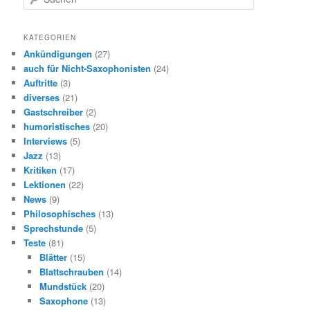
u
c
h
KATEGORIEN
e
Ankündigungen
(27)
n
auch für Nicht-Saxophonisten
(24)
Auftritte
(3)
diverses
(21)
Gastschreiber
(2)
humoristisches
(20)
Interviews
(5)
Jazz
(13)
Kritiken
(17)
Lektionen
(22)
News
(9)
Philosophisches
(13)
Sprechstunde
(5)
Teste
(81)
Blätter
(15)
Blattschrauben
(14)
Mundstück
(20)
Saxophone
(13)