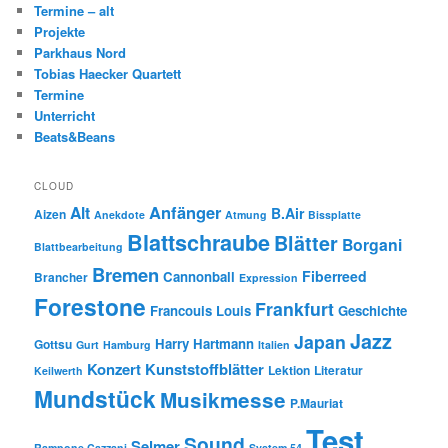
Termine – alt
Projekte
Parkhaus Nord
Tobias Haecker Quartett
Termine
Unterricht
Beats&Beans
CLOUD
Anfänger
Alt
B.Air
Aizen
Anekdote
Atmung
Bissplatte
Blattschraube
Blätter
Borgani
Blattbearbeitung
Bremen
Fiberreed
Cannonball
Brancher
Expression
Forestone
Frankfurt
Francouis Louis
Geschichte
Jazz
Japan
Harry Hartmann
Gottsu
Gurt
Hamburg
Italien
Konzert
Kunststoffblätter
Lektion
Literatur
Keilwerth
Mundstück
Musikmesse
P.Mauriat
Test
Sound
Selmer
Rampone Cazzani
System 54