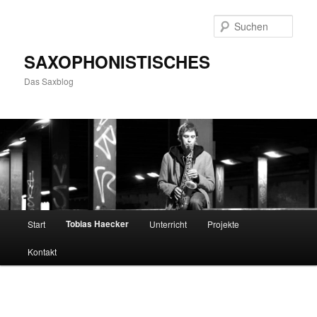
Zum
primären
Such
Inhalt
springen
SAXOPHONISTISCHES
Das Saxblog
Hauptmenü
Tobias Haecker
Start
Unterricht
Projekte
Kontakt