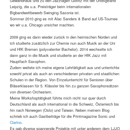
Gewandhaus und zu den Jazztagen Görlitz mit der UniBigBand
Leipzig, die u.a. Preisträger beim internationalen
Bigbandwettbewerb Swinging Saxonia ist.
Sommer 2010 ging es mit Alac Sanders & Band auf US-Tournee
wo wir u.a. Chicago unsicher machten.
2009 ging es dann wieder zurück in den heimischen Norden und
ich studierte zusätzlich zur Chemie nun auch Musik an der Uni
und HfK Bremen (polyvalenter Bachelor). 2014 wechselte ich
dann ganz in die Musik und studierte an der HfK Jazz mit
Hauptfach Saxophon.
Zudem weitete ich meine eigene Lehrtätigkeit aus und unterrichte
sowohl privat als auch an verschiedenen privaten und staatlichen
Schulen in der Region. Von Einzelunterricht für Senioren über
Bläserklassen für 5. Klässler bis hin zu ganzen Saxophonsätzen
von diversen Orchestern.
Meine Workshoptätigkeit führte mich nicht nur quer durch
Deutschland als auch international in die Schweiz, Österreich bis
hin nach Norwegen (Oslo) und Taiwan. Neben meinem Blog
schrieb ich auch Gastbeiträge für die Printmagazine Sonic und
Clarino
.
Es gab diverse spannende Projekte mit unter anderem dem LJJO