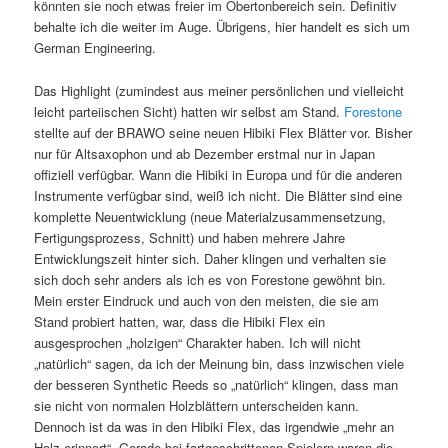
könnten sie noch etwas freier im Obertonbereich sein. Definitiv
behalte ich die weiter im Auge. Übrigens, hier handelt es sich um
German Engineering.
Das Highlight (zumindest aus meiner persönlichen und vielleicht
leicht parteiischen Sicht) hatten wir selbst am Stand.
Forestone
stellte auf der BRAWO seine neuen Hibiki Flex Blätter vor. Bisher
nur für Altsaxophon und ab Dezember erstmal nur in Japan
offiziell verfügbar. Wann die Hibiki in Europa und für die anderen
Instrumente verfügbar sind, weiß ich nicht. Die Blätter sind eine
komplette Neuentwicklung (neue Materialzusammensetzung,
Fertigungsprozess, Schnitt) und haben mehrere Jahre
Entwicklungszeit hinter sich. Daher klingen und verhalten sie
sich doch sehr anders als ich es von Forestone gewöhnt bin.
Mein erster Eindruck und auch von den meisten, die sie am
Stand probiert hatten, war, dass die Hibiki Flex ein
ausgesprochen „holzigen“ Charakter haben. Ich will nicht
„natürlich“ sagen, da ich der Meinung bin, dass inzwischen viele
der besseren Synthetic Reeds so „natürlich“ klingen, dass man
sie nicht von normalen Holzblättern unterscheiden kann.
Dennoch ist da was in den Hibiki Flex, das irgendwie „mehr an
Holz erinnert“. Gerade bei fortgeschrittenen Spielern waren die