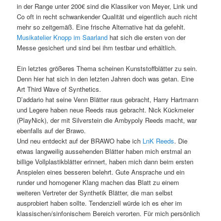
in der Range unter 200€ sind die Klassiker von Meyer, Link und
Co oft in recht schwankender Qualität und eigentlich auch nicht
mehr so zeitgemäß. Eine frische Alternative hat da gefehlt.
Musikatelier Knopp im Saarland
hat sich die ersten von der
Messe gesichert und sind bei ihm testbar und erhältlich.
Ein letztes größeres Thema scheinen Kunststoffblätter zu sein.
Denn hier hat sich in den letzten Jahren doch was getan. Eine
Art Third Wave of Synthetics.
D’addario hat seine Venn Blätter raus gebracht, Harry Hartmann
und Legere haben neue Reeds raus gebracht. Nick Kückmeier
(PlayNick), der mit Silverstein die Ambypoly Reeds macht, war
ebenfalls auf der Brawo.
Und neu entdeckt auf der BRAWO habe ich
LnK Reeds
. Die
etwas langweilig aussehenden Blätter haben mich erstmal an
billige Vollplastikblätter erinnert, haben mich dann beim ersten
Anspielen eines besseren belehrt. Gute Ansprache und ein
runder und homogener Klang machen das Blatt zu einem
weiteren Vertreter der Synthetik Blätter, die man selbst
ausprobiert haben sollte. Tendenziell würde ich es eher im
klassischen/sinfonischem Bereich verorten. Für mich persönlich