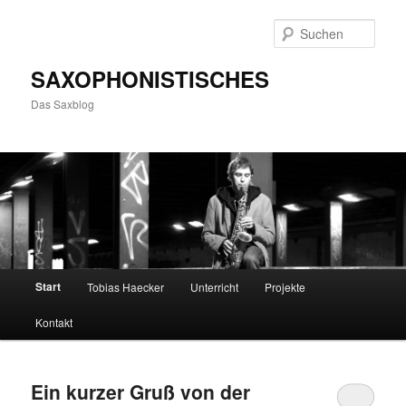
Zum
Zum
primären
sekundären
Such
Inhalt
Inhalt
springen
springen
SAXOPHONISTISCHES
Das Saxblog
Hauptmenü
Start
Tobias Haecker
Unterricht
Projekte
Kontakt
Ein kurzer Gruß von der