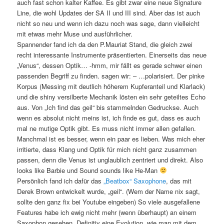
auch fast schon kalter Kaffee. Es gibt zwar eine neue Signature
Line, die wohl Updates der SA II und III sind. Aber das ist auch
nicht so neu und wenn ich dazu noch was sage, dann vielleicht
mit etwas mehr Muse und ausführlicher.
Spannender fand ich da den P.Mauriat Stand, die gleich zwei
recht interessante Instrumente präsentierten. Einerseits das neue
„Venus“, dessen Optik… -hmm, mir fällt es gerade schwer einen
passenden Begriff zu finden. sagen wir: – …polarisiert. Der pinke
Korpus (Messing mit deutlich höherem Kupferanteil und Klarlack)
und die shiny versilberte Mechanik lösten ein sehr geteiltes Echo
aus. Von „Ich find das geil“ bis stammelnden Gedruckse. Auch
wenn es absolut nicht meins ist, ich finde es gut, dass es auch
mal ne mutige Optik gibt. Es muss nicht immer allen gefallen.
Manchmal ist es besser, wenn ein paar es lieben. Was mich eher
irritierte, dass Klang und Optik für mich nicht ganz zusammen
passen, denn die Venus ist unglaublich zentriert und direkt. Also
looks like Barbie und Sound sounds like He-Man
Persönlich fand ich dafür das
„Beatbox“ Saxophone
, das mit
Derek Brown entwickelt wurde, „geil“. (Wem der Name nix sagt,
sollte den ganz fix bei Youtube eingeben) So viele ausgefallene
Features habe ich ewig nicht mehr (wenn überhaupt) an einem
Saxophon gesehen. Definitiv eine Evolution, wie man mit dem