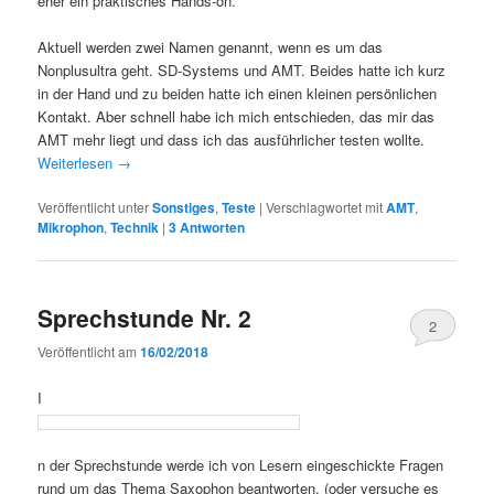
eher ein praktisches Hands-on.
Aktuell werden zwei Namen genannt, wenn es um das
Nonplusultra geht. SD-Systems und AMT. Beides hatte ich kurz
in der Hand und zu beiden hatte ich einen kleinen persönlichen
Kontakt. Aber schnell habe ich mich entschieden, das mir das
AMT mehr liegt und dass ich das ausführlicher testen wollte.
Weiterlesen
→
Veröffentlicht unter
Sonstiges
,
Teste
|
Verschlagwortet mit
AMT
,
Mikrophon
,
Technik
|
3
Antworten
Sprechstunde Nr. 2
2
Veröffentlicht am
16/02/2018
I
n der Sprechstunde werde ich von Lesern eingeschickte Fragen
rund um das Thema Saxophon beantworten. (oder versuche es