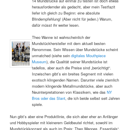
14 Mundstücke auf einmal zu testen ist doch etwas
herausfordernder als gedacht, aber mein Testfazit
liefer ich gleich zu Beginn: eine absolute
Blindempfehlung! (Aber nicht für jeden.) Warum,
dafür müsst ihr weiter lesen.
Theo Wanne ist wahrscheinlich der
Mundstückhersteller mit dem aktuell besten
Renommee. Sein Wissen über Mundstücke scheint
unmatched (siehe sein
digitales Mouthpiece
Museum
), die Qualität seiner Mundstücke ist
tadellos, aber auch die Preise sind „berüchtigt“.
Inzwischen gibt’s ein breites Segment mit vielen
exotisch klingenden Namen. Darunter viele ziemlich
modern klingende Metallmundstücke, aber auch
Neuinterpretationen von Klassikern, wie das
NY
Bros oder das Slant
, die ich beide selbst seit Jahren
spiele.
Nun gibt’s aber eine Produktlinie, die sich aber eher an Anfänger
und Hobbyspieler mit kleinerem Geldbeutel richtet, sowohl im
Mundstückkonzept als auch im Preis: Theo Wannes „Essentials“.