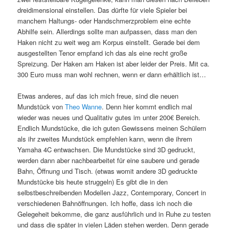
dreidimensional einstellen. Das dürfte für viele Spieler bei
manchem Haltungs- oder Handschmerzproblem eine echte
Abhilfe sein. Allerdings sollte man aufpassen, dass man den
Haken nicht zu weit weg am Korpus einstellt. Gerade bei dem
ausgestellten Tenor empfand ich das als eine recht große
Spreizung. Der Haken am Haken ist aber leider der Preis. Mit ca.
300 Euro muss man wohl rechnen, wenn er dann erhältlich ist…
Etwas anderes, auf das ich mich freue, sind die neuen
Mundstück von
Theo Wanne
. Denn hier kommt endlich mal
wieder was neues und Qualitativ gutes im unter 200€ Bereich.
Endlich Mundstücke, die ich guten Gewissens meinen Schülern
als ihr zweites Mundstück empfehlen kann, wenn die ihrem
Yamaha 4C entwachsen. Die Mundstücke sind 3D gedruckt,
werden dann aber nachbearbeitet für eine saubere und gerade
Bahn, Öffnung und Tisch. (etwas womit andere 3D gedruckte
Mundstücke bis heute struggeln) Es gibt die in den
selbstbeschreibenden Modellen Jazz, Contemporary, Concert in
verschiedenen Bahnöffnungen. Ich hoffe, dass ich noch die
Gelegeheit bekomme, die ganz ausführlich und in Ruhe zu testen
und dass die später in vielen Läden stehen werden. Denn gerade