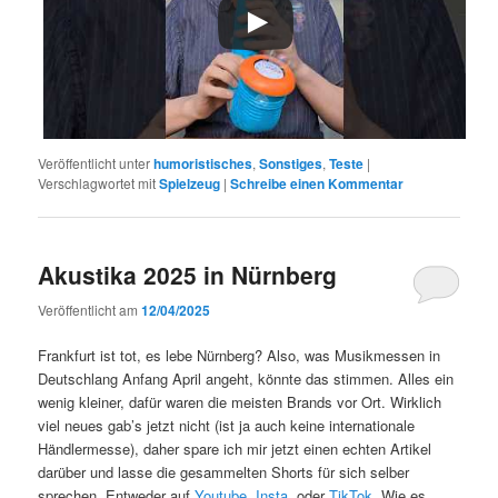
Veröffentlicht unter
humoristisches
,
Sonstiges
,
Teste
|
Verschlagwortet mit
Spielzeug
|
Schreibe einen Kommentar
Akustika 2025 in Nürnberg
Veröffentlicht am
12/04/2025
Frankfurt ist tot, es lebe Nürnberg? Also, was Musikmessen in
Deutschlang Anfang April angeht, könnte das stimmen. Alles ein
wenig kleiner, dafür waren die meisten Brands vor Ort. Wirklich
viel neues gab’s jetzt nicht (ist ja auch keine internationale
Händlermesse), daher spare ich mir jetzt einen echten Artikel
darüber und lasse die gesammelten Shorts für sich selber
sprechen. Entweder auf
Youtube
,
Insta
, oder
TikTok
. Wie es