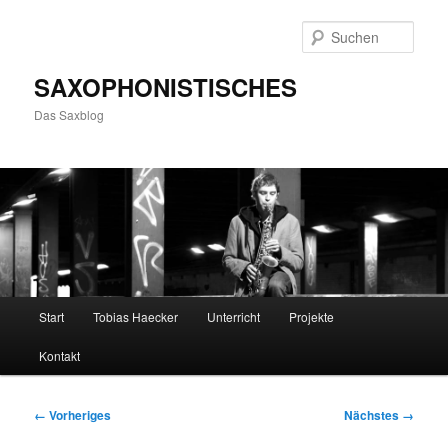
Zum
primären
Such
Inhalt
springen
SAXOPHONISTISCHES
Das Saxblog
Hauptmenü
Start
Tobias Haecker
Unterricht
Projekte
Kontakt
Bilder-
← Vorheriges
Nächstes →
Navigation