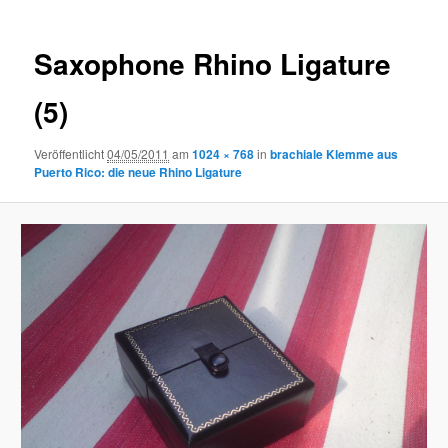
Saxophone Rhino Ligature
(5)
Veröffentlicht
04/05/2011
am
1024 × 768
in
brachiale Klemme aus
Puerto Rico: die neue Rhino Ligature