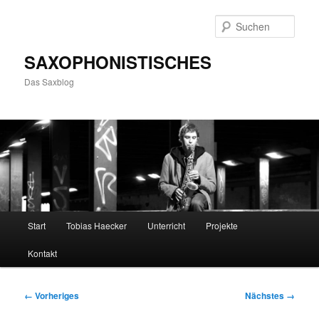
Zum
primären
Such
Inhalt
springen
SAXOPHONISTISCHES
Das Saxblog
Hauptmenü
Start
Tobias Haecker
Unterricht
Projekte
Kontakt
Bilder-
← Vorheriges
Nächstes →
Navigation