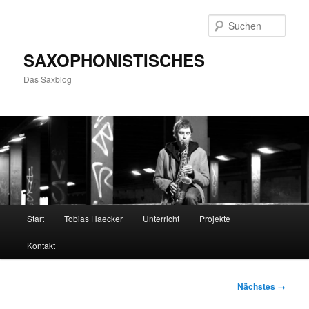
Zum
primären
Such
Inhalt
springen
SAXOPHONISTISCHES
Das Saxblog
Hauptmenü
Start
Tobias Haecker
Unterricht
Projekte
Kontakt
Bilder-
Nächstes →
Navigation