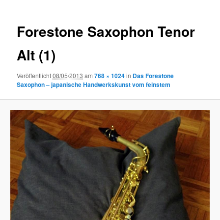
Forestone Saxophon Tenor
Alt (1)
Veröffentlicht
08/05/2013
am
768 × 1024
in
Das Forestone
Saxophon – japanische Handwerkskunst vom feinstem