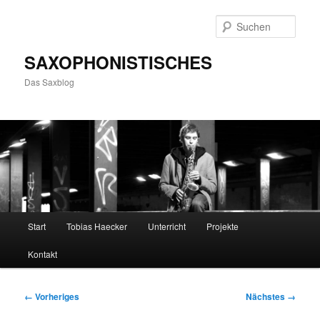
Zum
primären
Such
Inhalt
springen
SAXOPHONISTISCHES
Das Saxblog
Hauptmenü
Start
Tobias Haecker
Unterricht
Projekte
Kontakt
Bilder-
← Vorheriges
Nächstes →
Navigation