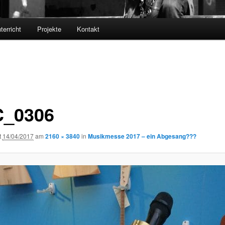
terricht
Projekte
Kontakt
_0306
t
14/04/2017
am
2160 × 3840
in
Musikmesse 2017 – ein Abgesang???