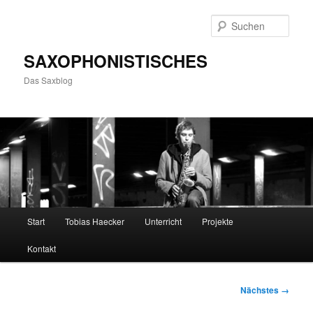
Zum
primären
Such
Inhalt
springen
SAXOPHONISTISCHES
Das Saxblog
Hauptmenü
Start
Tobias Haecker
Unterricht
Projekte
Kontakt
Bilder-
Nächstes →
Navigation