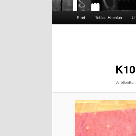
Hauptmenü
Start
Tobias Haecker
Un
Bilder-
Navigation
K10
Veröffentlich