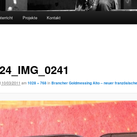
terricht
Projekte
Kontakt
24_IMG_0241
t
10/03/2011
am
1028 × 768
in
Brancher Goldmessing Alto – neuer französisch