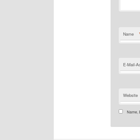
Name
E-Mail-A
Website
Name, E