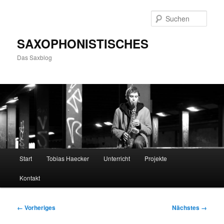
Zum
primären
Such
Inhalt
springen
SAXOPHONISTISCHES
Das Saxblog
Hauptmenü
Start
Tobias Haecker
Unterricht
Projekte
Kontakt
Bilder-
← Vorheriges
Nächstes →
Navigation