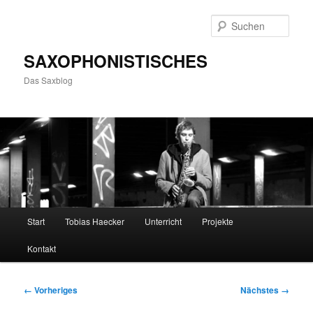
Zum
primären
Such
Inhalt
springen
SAXOPHONISTISCHES
Das Saxblog
Hauptmenü
Start
Tobias Haecker
Unterricht
Projekte
Kontakt
Bilder-
← Vorheriges
Nächstes →
Navigation