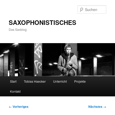
Zum
primären
Such
Inhalt
springen
SAXOPHONISTISCHES
Das Saxblog
Hauptmenü
Start
Tobias Haecker
Unterricht
Projekte
Kontakt
Bilder-
← Vorheriges
Nächstes →
Navigation