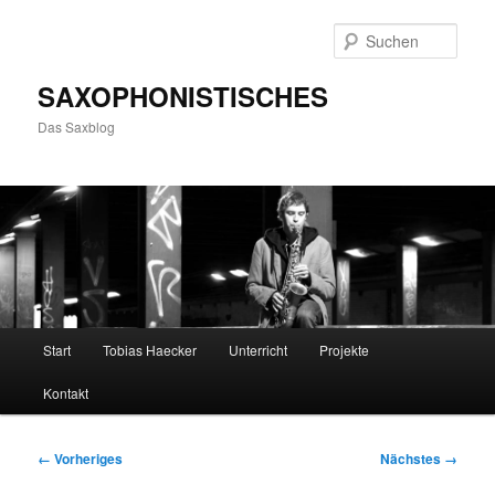
Zum
primären
Such
Inhalt
springen
SAXOPHONISTISCHES
Das Saxblog
Hauptmenü
Start
Tobias Haecker
Unterricht
Projekte
Kontakt
Bilder-
← Vorheriges
Nächstes →
Navigation