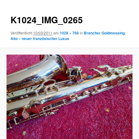
K1024_IMG_0265
Veröffentlicht
10/03/2011
am
1028 × 768
in
Brancher Goldmessing
Alto – neuer französischer Luxus