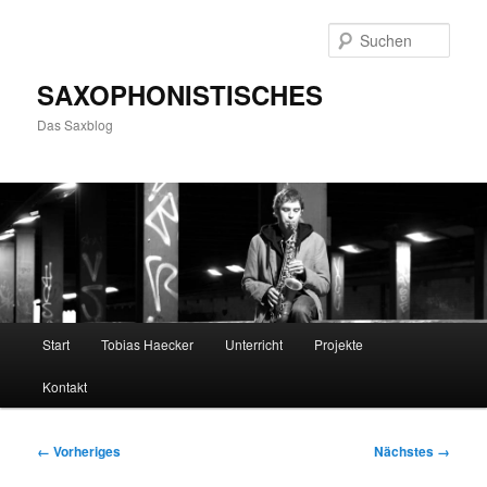
Zum
primären
Such
Inhalt
springen
SAXOPHONISTISCHES
Das Saxblog
Hauptmenü
Start
Tobias Haecker
Unterricht
Projekte
Kontakt
Bilder-
← Vorheriges
Nächstes →
Navigation