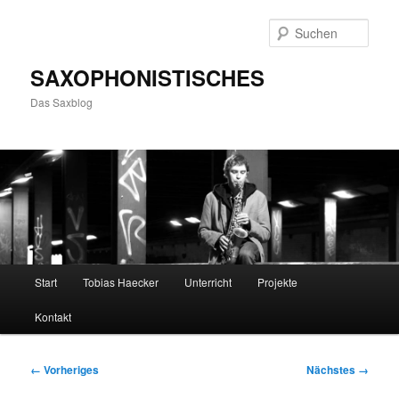
Zum
primären
Such
Inhalt
springen
SAXOPHONISTISCHES
Das Saxblog
Hauptmenü
Start
Tobias Haecker
Unterricht
Projekte
Kontakt
Bilder-
← Vorheriges
Nächstes →
Navigation