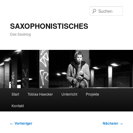
Zum
primären
Such
Inhalt
springen
SAXOPHONISTISCHES
Das Saxblog
Hauptmenü
Start
Tobias Haecker
Unterricht
Projekte
Kontakt
Beitragsnavigation
←
Vorheriger
Nächster
→