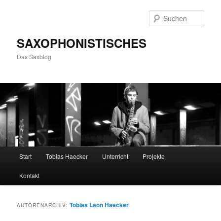
Zum
Zum
primären
sekundären
Such
Inhalt
Inhalt
springen
springen
SAXOPHONISTISCHES
Das Saxblog
Hauptmenü
Start
Tobias Haecker
Unterricht
Projekte
Kontakt
Tobias Leon Haecker
AUTORENARCHIV: