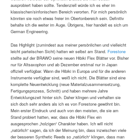
ausprobiert haben sollte. Tendenziell würde ich es eher im
klassischen/sinfonischem Bereich verorten. Für mich persönlich
könnten sie noch etwas freier im Obertonbereich sein. Definitiv
behalte ich die weiter im Auge. Übrigens, hier handelt es sich um
German Engineering.
Das Highlight (zumindest aus meiner persönlichen und vielleicht
leicht parteiischen Sicht) hatten wir selbst am Stand.
Forestone
stellte auf der BRAWO seine neuen Hibiki Flex Blätter vor. Bisher
nur für Altsaxophon und ab Dezember erstmal nur in Japan
offiziell verfügbar. Wann die Hibiki in Europa und für die anderen
Instrumente verfügbar sind, weiß ich nicht. Die Blätter sind eine
komplette Neuentwicklung (neue Materialzusammensetzung,
Fertigungsprozess, Schnitt) und haben mehrere Jahre
Entwicklungszeit hinter sich. Daher klingen und verhalten sie
sich doch sehr anders als ich es von Forestone gewöhnt bin.
Mein erster Eindruck und auch von den meisten, die sie am
Stand probiert hatten, war, dass die Hibiki Flex ein
ausgesprochen „holzigen“ Charakter haben. Ich will nicht
„natürlich“ sagen, da ich der Meinung bin, dass inzwischen viele
der besseren Synthetic Reeds so „natürlich“ klingen, dass man