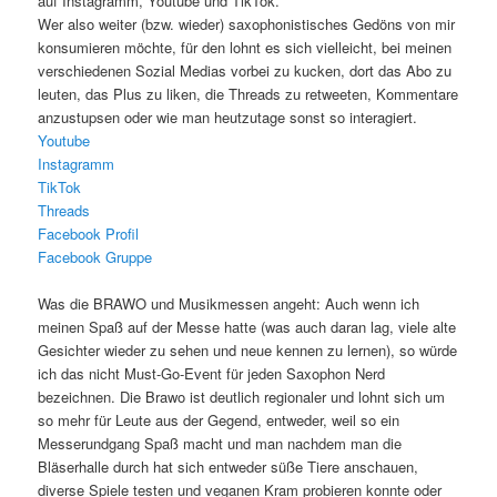
auf Instagramm, Youtube und TikTok.
Wer also weiter (bzw. wieder) saxophonistisches Gedöns von mir
konsumieren möchte, für den lohnt es sich vielleicht, bei meinen
verschiedenen Sozial Medias vorbei zu kucken, dort das Abo zu
leuten, das Plus zu liken, die Threads zu retweeten, Kommentare
anzustupsen oder wie man heutzutage sonst so interagiert.
Youtube
Instagramm
TikTok
Threads
Facebook Profil
Facebook Gruppe
Was die BRAWO und Musikmessen angeht: Auch wenn ich
meinen Spaß auf der Messe hatte (was auch daran lag, viele alte
Gesichter wieder zu sehen und neue kennen zu lernen), so würde
ich das nicht Must-Go-Event für jeden Saxophon Nerd
bezeichnen. Die Brawo ist deutlich regionaler und lohnt sich um
so mehr für Leute aus der Gegend, entweder, weil so ein
Messerundgang Spaß macht und man nachdem man die
Bläserhalle durch hat sich entweder süße Tiere anschauen,
diverse Spiele testen und veganen Kram probieren konnte oder