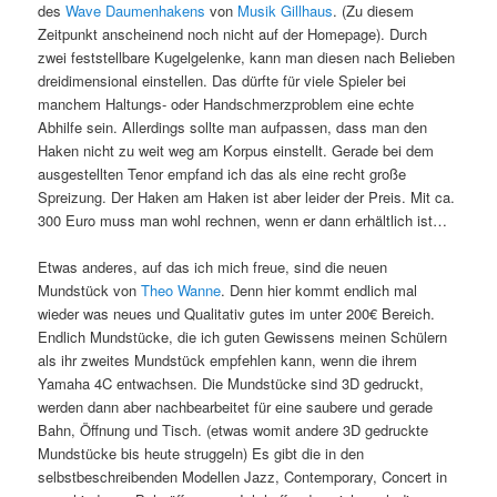
des
Wave Daumenhakens
von
Musik Gillhaus
. (Zu diesem
Zeitpunkt anscheinend noch nicht auf der Homepage). Durch
zwei feststellbare Kugelgelenke, kann man diesen nach Belieben
dreidimensional einstellen. Das dürfte für viele Spieler bei
manchem Haltungs- oder Handschmerzproblem eine echte
Abhilfe sein. Allerdings sollte man aufpassen, dass man den
Haken nicht zu weit weg am Korpus einstellt. Gerade bei dem
ausgestellten Tenor empfand ich das als eine recht große
Spreizung. Der Haken am Haken ist aber leider der Preis. Mit ca.
300 Euro muss man wohl rechnen, wenn er dann erhältlich ist…
Etwas anderes, auf das ich mich freue, sind die neuen
Mundstück von
Theo Wanne
. Denn hier kommt endlich mal
wieder was neues und Qualitativ gutes im unter 200€ Bereich.
Endlich Mundstücke, die ich guten Gewissens meinen Schülern
als ihr zweites Mundstück empfehlen kann, wenn die ihrem
Yamaha 4C entwachsen. Die Mundstücke sind 3D gedruckt,
werden dann aber nachbearbeitet für eine saubere und gerade
Bahn, Öffnung und Tisch. (etwas womit andere 3D gedruckte
Mundstücke bis heute struggeln) Es gibt die in den
selbstbeschreibenden Modellen Jazz, Contemporary, Concert in