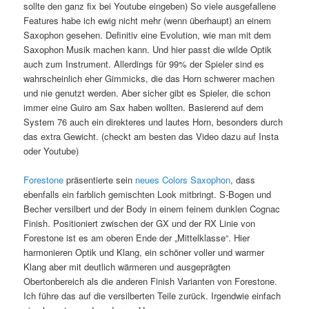
sollte den ganz fix bei Youtube eingeben) So viele ausgefallene
Features habe ich ewig nicht mehr (wenn überhaupt) an einem
Saxophon gesehen. Definitiv eine Evolution, wie man mit dem
Saxophon Musik machen kann. Und hier passt die wilde Optik
auch zum Instrument. Allerdings für 99% der Spieler sind es
wahrscheinlich eher Gimmicks, die das Horn schwerer machen
und nie genutzt werden. Aber sicher gibt es Spieler, die schon
immer eine Guiro am Sax haben wollten. Basierend auf dem
System 76 auch ein direkteres und lautes Horn, besonders durch
das extra Gewicht. (checkt am besten das Video dazu auf Insta
oder Youtube)
Forestone
präsentierte sein
neues Colors Saxophon
, dass
ebenfalls ein farblich gemischten Look mitbringt. S-Bogen und
Becher versilbert und der Body in einem feinem dunklen Cognac
Finish. Positioniert zwischen der GX und der RX Linie von
Forestone ist es am oberen Ende der „Mittelklasse“. Hier
harmonieren Optik und Klang, ein schöner voller und warmer
Klang aber mit deutlich wärmeren und ausgeprägten
Obertonbereich als die anderen Finish Varianten von Forestone.
Ich führe das auf die versilberten Teile zurück. Irgendwie einfach