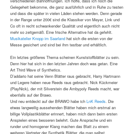
verschiedenen Bahnöffnungen. Ich hoffe, dass ich noch die
Gelegeheit bekomme, die ganz ausführlich und in Ruhe zu testen
und dass die später in vielen Läden stehen werden. Denn gerade
in der Range unter 200€ sind die Klassiker von Meyer, Link und
Co oft in recht schwankender Qualität und eigentlich auch nicht
mehr so zeitgemäß. Eine frische Alternative hat da gefehlt.
Musikatelier Knopp im Saarland
hat sich die ersten von der
Messe gesichert und sind bei ihm testbar und erhältlich.
Ein letztes größeres Thema scheinen Kunststoffblätter zu sein.
Denn hier hat sich in den letzten Jahren doch was getan. Eine
Art Third Wave of Synthetics.
D’addario hat seine Venn Blätter raus gebracht, Harry Hartmann
und Legere haben neue Reeds raus gebracht. Nick Kückmeier
(PlayNick), der mit Silverstein die Ambypoly Reeds macht, war
ebenfalls auf der Brawo.
Und neu entdeckt auf der BRAWO habe ich
LnK Reeds
. Die
etwas langweilig aussehenden Blätter haben mich erstmal an
billige Vollplastikblätter erinnert, haben mich dann beim ersten
Anspielen eines besseren belehrt. Gute Ansprache und ein
runder und homogener Klang machen das Blatt zu einem
weiteren Vertreter der Synthetik Blätter, die man selbst