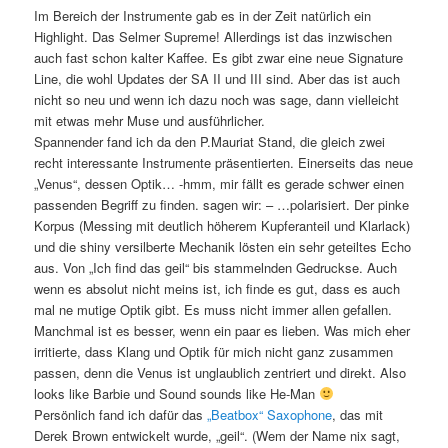
Im Bereich der Instrumente gab es in der Zeit natürlich ein
Highlight. Das Selmer Supreme! Allerdings ist das inzwischen
auch fast schon kalter Kaffee. Es gibt zwar eine neue Signature
Line, die wohl Updates der SA II und III sind. Aber das ist auch
nicht so neu und wenn ich dazu noch was sage, dann vielleicht
mit etwas mehr Muse und ausführlicher.
Spannender fand ich da den P.Mauriat Stand, die gleich zwei
recht interessante Instrumente präsentierten. Einerseits das neue
„Venus“, dessen Optik… -hmm, mir fällt es gerade schwer einen
passenden Begriff zu finden. sagen wir: – …polarisiert. Der pinke
Korpus (Messing mit deutlich höherem Kupferanteil und Klarlack)
und die shiny versilberte Mechanik lösten ein sehr geteiltes Echo
aus. Von „Ich find das geil“ bis stammelnden Gedruckse. Auch
wenn es absolut nicht meins ist, ich finde es gut, dass es auch
mal ne mutige Optik gibt. Es muss nicht immer allen gefallen.
Manchmal ist es besser, wenn ein paar es lieben. Was mich eher
irritierte, dass Klang und Optik für mich nicht ganz zusammen
passen, denn die Venus ist unglaublich zentriert und direkt. Also
looks like Barbie und Sound sounds like He-Man
Persönlich fand ich dafür das
„Beatbox“ Saxophone
, das mit
Derek Brown entwickelt wurde, „geil“. (Wem der Name nix sagt,