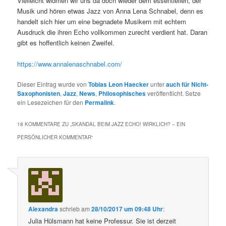
Vielleicht widmen wir uns da doch wieder dem essentiellen, der
Musik und hören etwas Jazz von Anna Lena Schnabel, denn es
handelt sich hier um eine begnadete Musikern mit echtem
Ausdruck die ihren Echo vollkommen zurecht verdient hat. Daran
gibt es hoffentlich keinen Zweifel.
https://www.annalenaschnabel.com/
Dieser Eintrag wurde von
Tobias Leon Haecker
unter
auch für Nicht-
Saxophonisten
,
Jazz
,
News
,
Philosophisches
veröffentlicht. Setze
ein Lesezeichen für den
Permalink
.
18 KOMMENTARE ZU „
SKANDAL BEIM JAZZ ECHO! WIRKLICH? – EIN
PERSÖNLICHER KOMMENTAR
“
Alexandra
schrieb
am
28/10/2017 um 09:48 Uhr
:
Julia Hülsmann hat keine Professur. Sie ist derzeit