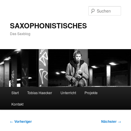
Zum
primären
Such
Inhalt
springen
SAXOPHONISTISCHES
Das Saxblog
Hauptmenü
Start
Tobias Haecker
Unterricht
Projekte
Kontakt
Beitragsnavigation
←
Vorheriger
Nächster
→