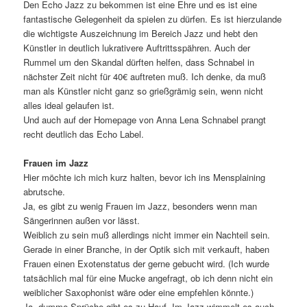
Den Echo Jazz zu bekommen ist eine Ehre und es ist eine
fantastische Gelegenheit da spielen zu dürfen. Es ist hierzulande
die wichtigste Auszeichnung im Bereich Jazz und hebt den
Künstler in deutlich lukrativere Auftrittsspähren. Auch der
Rummel um den Skandal dürften helfen, dass Schnabel in
nächster Zeit nicht für 40€ auftreten muß. Ich denke, da muß
man als Künstler nicht ganz so grießgrämig sein, wenn nicht
alles ideal gelaufen ist.
Und auch auf der Homepage von Anna Lena Schnabel prangt
recht deutlich das Echo Label.
Frauen im Jazz
Hier möchte ich mich kurz halten, bevor ich ins Mensplaining
abrutsche.
Ja, es gibt zu wenig Frauen im Jazz, besonders wenn man
Sängerinnen außen vor lässt.
Weiblich zu sein muß allerdings nicht immer ein Nachteil sein.
Gerade in einer Branche, in der Optik sich mit verkauft, haben
Frauen einen Exotenstatus der gerne gebucht wird. (Ich wurde
tatsächlich mal für eine Mucke angefragt, ob ich denn nicht ein
weiblicher Saxophonist wäre oder eine empfehlen könnte.)
Ja, dumme Sprüche gibt es zu Hauf. Im Jazz wimmelt es auch