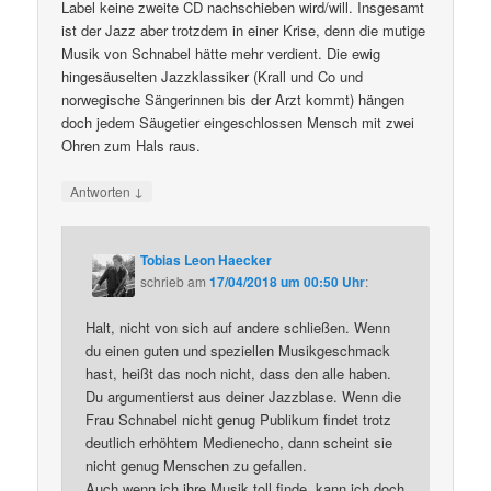
Label keine zweite CD nachschieben wird/will. Insgesamt
ist der Jazz aber trotzdem in einer Krise, denn die mutige
Musik von Schnabel hätte mehr verdient. Die ewig
hingesäuselten Jazzklassiker (Krall und Co und
norwegische Sängerinnen bis der Arzt kommt) hängen
doch jedem Säugetier eingeschlossen Mensch mit zwei
Ohren zum Hals raus.
↓
Antworten
Tobias Leon Haecker
schrieb
am
17/04/2018 um 00:50 Uhr
:
Halt, nicht von sich auf andere schließen. Wenn
du einen guten und speziellen Musikgeschmack
hast, heißt das noch nicht, dass den alle haben.
Du argumentierst aus deiner Jazzblase. Wenn die
Frau Schnabel nicht genug Publikum findet trotz
deutlich erhöhtem Medienecho, dann scheint sie
nicht genug Menschen zu gefallen.
Auch wenn ich ihre Musik toll finde, kann ich doch