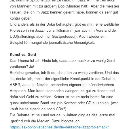
von Männern mit zu großem Ego (Musiker halt). Aber die meisten
Frauen, die ich im Jazz kennen gelernt habe, können da sehr gut
kontra geben.
Und anders als in der Doku behauptet, gibt es min. eine weibliche
Professorin im Jazz: Julia Hülsmann (war auch im Vorstand der
UDJ)(allerdings auch nur Gastprofessur). Auch wieder ein
Beispiel für mangelnde journalistische Genauigkeit.
Kunst vs. Geld
Das Thema ist alt. Finde ich, dass Jazzmusiker zu wenig Geld
verdienen? Ja!
Beziehungsweise, ich finde, dass ich zu wenig verdiene. Und das
ist, denke ich, meist der eigentliche Knackpunkt in der Debatte.
ABER, Jazz ist Nische, besonders eigener mit künstlerischem
Anspruch. Man kann niemanden zwingen, es gut zu finden und
dafür viel Geld zu zahlen. Keiner ist heute mehr bereit für eine
quasi unbekannte Band 15€ pro Konzert oder CD zu zahlen. (wer
kauft heute eigentlich noch CDs?).
Die Debatte ist neu und vor ca. 5 Jahren ging es das letzte mal
„groß“ durch die Medien. Dazu bloggte ich:
https://saxophonistisches.de/die-deutsche-jazzproblematik/