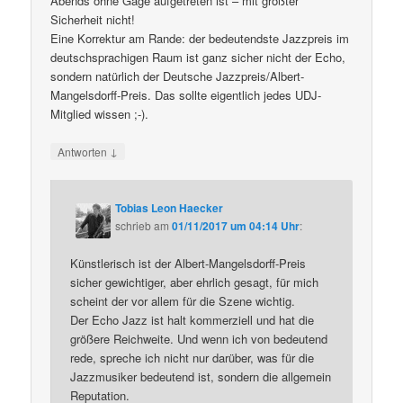
Abends ohne Gage aufgetreten ist – mit größter
Sicherheit nicht!
Eine Korrektur am Rande: der bedeutendste Jazzpreis im
deutschsprachigen Raum ist ganz sicher nicht der Echo,
sondern natürlich der Deutsche Jazzpreis/Albert-
Mangelsdorff-Preis. Das sollte eigentlich jedes UDJ-
Mitglied wissen ;-).
↓
Antworten
Tobias Leon Haecker
schrieb
am
01/11/2017 um 04:14 Uhr
:
Künstlerisch ist der Albert-Mangelsdorff-Preis
sicher gewichtiger, aber ehrlich gesagt, für mich
scheint der vor allem für die Szene wichtig.
Der Echo Jazz ist halt kommerziell und hat die
größere Reichweite. Und wenn ich von bedeutend
rede, spreche ich nicht nur darüber, was für die
Jazzmusiker bedeutend ist, sondern die allgemein
Reputation.