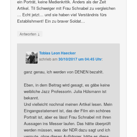
ein Porträt, keine Medienkritik. Anders als der Zeit
Artikel. Til Schweiger mit Frau Schnabel zu vergleichen
… Echt jetzt… und sie haben viel Verständnis fürs
Establishment! Ein zu braver Soldat…
↓
Antworten
Tobias Leon Haecker
schrieb
am
30/10/2017 um 04:45 Uhr
:
ganz genau, ich werden von DENEN bezahlt.
Eben, in dem Beitrag wird gesagt, es gäbe keine
weibliche Jazz Professorin. Julia Hülsmann ist
bekannt.
Und vielleicht nochmal meinen Artikel lesen. Mein
Eingangsstatement ist, das der Film ein schönes
Portrait ist, aber es lässt Frau Schnabel mit ihren
Aussagen ins Messer laufen. Das hätte überprüft
werden müssen, was der NDR dazu sagt und ich
vermute, ohne diesen Aufhänger, hätte es diese