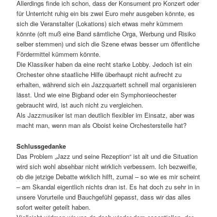
Allerdings finde ich schon, dass der Konsument pro Konzert oder
für Unterricht ruhig ein bis zwei Euro mehr ausgeben könnte, es
sich die Veranstalter (Lokations) sich etwas mehr kümmern
könnte (oft muß eine Band sämtliche Orga, Werbung und Risiko
selber stemmen) und sich die Szene etwas besser um öffentliche
Fördermittel kümmern könnte.
Die Klassiker haben da eine recht starke Lobby. Jedoch ist ein
Orchester ohne staatliche Hilfe überhaupt nicht aufrecht zu
erhalten, während sich ein Jazzquartett schnell mal organisieren
lässt. Und wie eine Bigband oder ein Symphonieochester
gebraucht wird, ist auch nicht zu vergleichen.
Als Jazzmusiker ist man deutlich flexibler im Einsatz, aber was
macht man, wenn man als Oboist keine Orchesterstelle hat?
Schlussgedanke
Das Problem „Jazz und seine Rezeption“ ist alt und die Situation
wird sich wohl absehbar nicht wirklich verbessern. Ich bezweifle,
ob die jetzige Debatte wirklich hilft, zumal – so wie es mir scheint
– am Skandal eigentlich nichts dran ist. Es hat doch zu sehr in in
unsere Vorurteile und Bauchgefühl gepasst, dass wir das alles
sofort weiter geteilt haben.