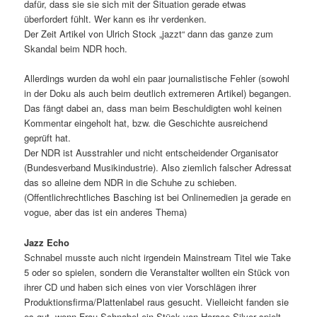
dafür, dass sie sie sich mit der Situation gerade etwas
überfordert fühlt. Wer kann es ihr verdenken.
Der Zeit Artikel von Ulrich Stock „jazzt“ dann das ganze zum
Skandal beim NDR hoch.
Allerdings wurden da wohl ein paar journalistische Fehler (sowohl
in der Doku als auch beim deutlich extremeren Artikel) begangen.
Das fängt dabei an, dass man beim Beschuldigten wohl keinen
Kommentar eingeholt hat, bzw. die Geschichte ausreichend
geprüft hat.
Der NDR ist Ausstrahler und nicht entscheidender Organisator
(Bundesverband Musikindustrie). Also ziemlich falscher Adressat
das so alleine dem NDR in die Schuhe zu schieben.
(Offentlichrechtliches Basching ist bei Onlinemedien ja gerade en
vogue, aber das ist ein anderes Thema)
Jazz Echo
Schnabel musste auch nicht irgendein Mainstream Titel wie Take
5 oder so spielen, sondern die Veranstalter wollten ein Stück von
ihrer CD und haben sich eines von vier Vorschlägen ihrer
Produktionsfirma/Plattenlabel raus gesucht. Vielleicht fanden sie
es gut, wenn Frau Schnabel ein Stück von Horace Silver spielt