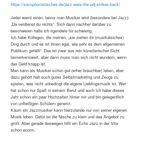
https://saxophonistisches.de/jazz-wars-the-udj-strikes-back/
Jeder warnt einen, bevor man Musiker wird (besonders bei Jazz):
„Da verdienst du nichts“. Sich dann nachher darüber zu
beschweren halte ich irgendwie für schwierig.
Ich habe Kollegen, die meinen, „sie ziehen ihr (musikalsiches)
Ding durch und es ist ihnen egal, wie sehr es dem allgemeinen
Publikum gefällt“. Das ist zwar aus rein künstlerischer Sicht
bemerkenswert, aber dann muss man sich nicht wundern, wenn
das Geld knapp ist.
Man kann als Musiker schon gut (erher brauchbar) leben, aber
dazu gehört halt auch gutes Selbstmarketing und Zeugs zu
spielen, was nicht unbedingt die eigene Lieblingsmusik ist. Wer
hat schon nur Spaß in seinem Beruf und auch ich habe dieses
Jahr schon ein paar Hochzeiten hinter mir und bin gelegentlich
von unfleißigen Schülern genervt.
Kaum ein Jazzmusiker kann hierzulande nur von seiner eigenen
Musik leben. Dafür ist die Nische zu klein und das Angebot zu
groß. Aber gerade deswegen hilft ein Echo Jazz in der Vita
schon enorm.