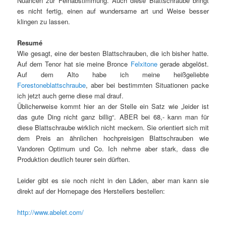
Nuancen zur Feinabstimmung. Auch diese Blattschraube bringt
es nicht fertig, einen auf wundersame art und Weise besser
klingen zu lassen.
Resumé
Wie gesagt, eine der besten Blattschrauben, die ich bisher hatte.
Auf dem Tenor hat sie meine Bronce
Felxitone
gerade abgelöst.
Auf dem Alto habe ich meine heißgeliebte
Forestoneblattschraube
, aber bei bestimmten Situationen packe
ich jetzt auch gerne diese mal drauf.
Üblicherweise kommt hier an der Stelle ein Satz wie „leider ist
das gute Ding nicht ganz billig“. ABER bei 68,- kann man für
diese Blattschraube wirklich nicht meckern. Sie orientiert sich mit
dem Preis an ähnlichen hochpreisigen Blattschrauben wie
Vandoren Optimum und Co. Ich nehme aber stark, dass die
Produktion deutlich teurer sein dürften.
Leider gibt es sie noch nicht in den Läden, aber man kann sie
direkt auf der Homepage des Herstellers bestellen:
http://www.abelet.com/