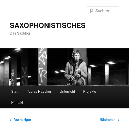
Zum
primären
Such
Inhalt
springen
SAXOPHONISTISCHES
Das Saxblog
Hauptmenü
Start
Tobias Haecker
Unterricht
Projekte
Kontakt
Beitragsnavigation
←
Vorheriger
Nächster
→