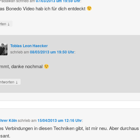
r Padawan
schrieb
am
07/03/2013 um 19:59 Uhr
:
as Bonedo Video hab ich für dich entdeckt
↓
rten
Tobias Leon Haecker
schrieb
am
08/03/2013 um 19:50 Uhr
:
immt, danke nochmal
↓
ntworten
hrer Köln
schrieb
am
15/04/2013 um 12:16 Uhr
:
s Verbindungen in diesen Techniken gibt, ist mir neu. Aber durchaus
ssant.