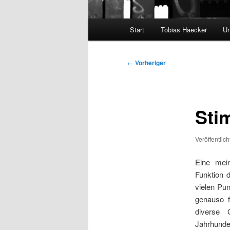
Hauptmenü
Start
Tobias Haecker
Un
Beitragsnavigation
←
Vorheriger
Sti
Veröffentlic
Eine mei
Funktion 
vielen Pun
genauso f
diverse 
Jahrhund