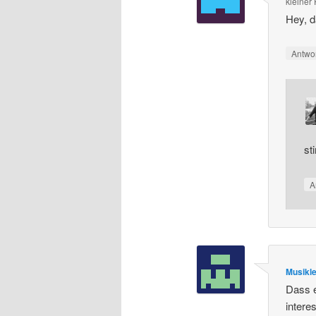
kleine
Hey, d
Antwo
st
A
Musikle
Dass e
intere