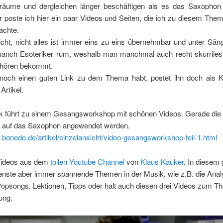
äume und dergleichen länger beschäftigen als es das Saxophon
r poste ich hier ein paar Videos und Seiten, die ich zu diesem The
rachte.
cht, nicht alles ist immer eins zu eins übernehmbar und unter Sän
anch Esoteriker rum, weshalb man manchmal auch recht skurriles
 hören bekommt.
noch einen guten Link zu dem Thema habt, postet ihn doch als
Artikel.
nk führt zu einem Gesangsworkshop mit schönen Videos. Gerade die
 auf das Saxophon angewendet werden.
.bonedo.de/artikel/einzelansicht/video-gesangsworkshop-teil-1.html
 Videos aus dem
tollen Youtube Channel
von
Klaus Kauker
. In diesem 
enste aber immer spannende Themen in der Musik, wie z.B. die Ana
Popsongs, Lektionen, Tipps oder halt auch diesen drei Videos zum 
ung.