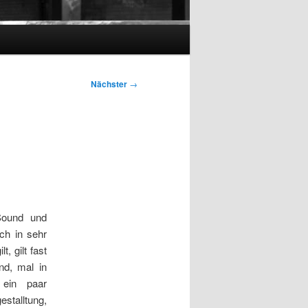
Nächster
→
Sound und
ch in sehr
, gilt fast
nd, mal in
 ein paar
talltung,