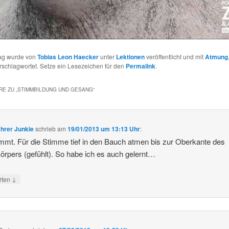
rag wurde von
Tobias Leon Haecker
unter
Lektionen
veröffentlicht und mit
Atmung
rschlagwortet. Setze ein Lesezeichen für den
Permalink
.
E ZU „
STIMMBILDUNG UND GESANG
“
hrer Junkie
schrieb
am
19/01/2013 um 13:13 Uhr
:
immt. Für die Stimme tief in den Bauch atmen bis zur Oberkante des
örpers (gefühlt). So habe ich es auch gelernt…
↓
rten