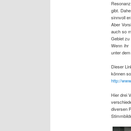
Resonanzr
gibt. Dahe
sinnvoll e
Aber Vorsi
auch so m
Gebiet zu
Wenn ihr 
unter dem 
Dieser Li
können so
http://www
Hier drei
verschied
diversen 
Stimmbild