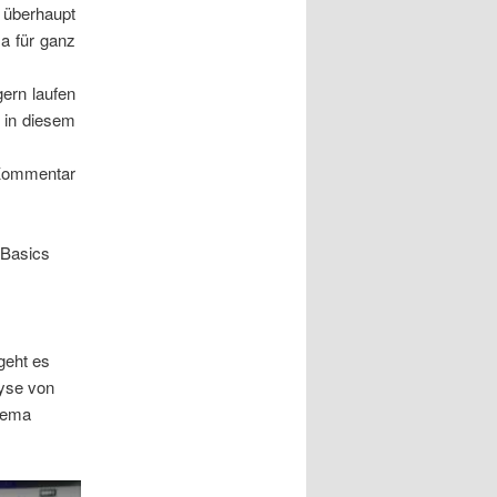
 überhaupt
ma für ganz
gern laufen
 in diesem
 Kommentar
 Basics
geht es
lyse von
Thema