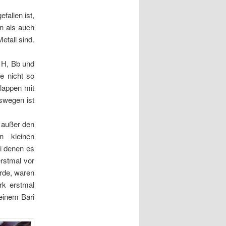
fallen ist,
 als auch
tall sind.
, H, Bb und
pe nicht so
Klappen mit
eswegen ist
, außer den
n kleinen
i denen es
erstmal vor
urde, waren
rk erstmal
 einem Bari