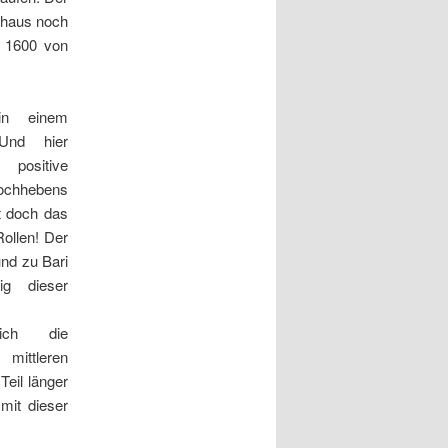
chaus noch
s 1600 von
in einem
 Und hier
positive
ochhebens
ht doch das
Rollen! Der
nd zu Bari
ig dieser
ich die
mittleren
eil länger
 mit dieser