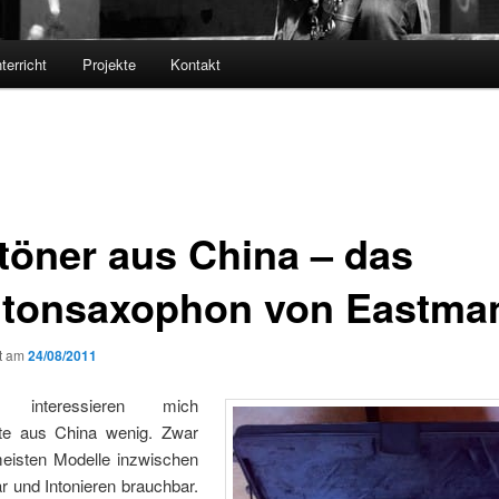
terricht
Projekte
Kontakt
ftöner aus China – das
itonsaxophon von Eastma
ht am
24/08/2011
ch interessieren mich
te aus China wenig. Zwar
meisten Modelle inzwischen
ar und Intonieren brauchbar.