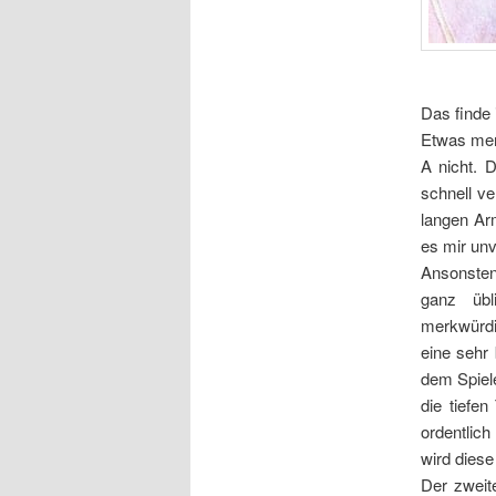
Das finde 
Etwas merk
A nicht. D
schnell ve
langen Arm
es mir unv
Ansonsten 
ganz übl
merkwürdi
eine sehr 
dem Spiele
die tiefe
ordentlich
wird diese
Der zweit