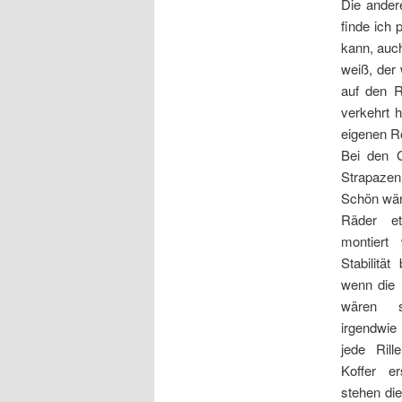
Die ander
finde ich 
kann, auch
weiß, der
auf den R
verkehrt 
eigenen Ro
Bei den G
Strapazen 
Schön wär
Räder et
montiert
Stabilitä
wenn die 
wären s
irgendwie
jede Rill
Koffer e
stehen di