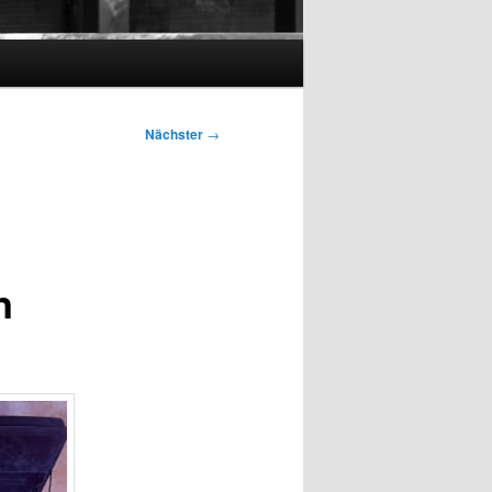
Nächster
→
n