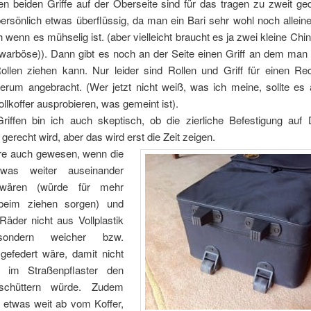
en beiden Griffe auf der Oberseite sind für das tragen zu zweit ge
persönlich etwas überflüssig, da man ein Bari sehr wohl noch alle
 wenn es mühselig ist. (aber vielleicht braucht es ja zwei kleine Chin
 warböse)). Dann gibt es noch an der Seite einen Griff an dem man 
ollen ziehen kann. Nur leider sind Rollen und Griff für einen Re
herum angebracht. (Wer jetzt nicht weiß, was ich meine, sollte es
llkoffer ausprobieren, was gemeint ist).
riffen bin ich auch skeptisch, ob die zierliche Befestigung auf
gerecht wird, aber das wird erst die Zeit zeigen.
e auch gewesen, wenn die
was weiter auseinander
 wären (würde für mehr
t beim ziehen sorgen) und
Räder nicht aus Vollplastik
ondern weicher bzw.
 gefedert wäre, damit nicht
e im Straßenpflaster den
rschüttern würde. Zudem
e etwas weit ab vom Koffer,