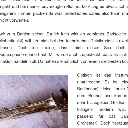
 geht und bei meiner bevorzugten Blattmarke klang es etwas schna
enigstens Firmen packen da was ordentliches dabei, also kann m
icht vorwerfen.
 zum Bartion selber. Da ich kein wirklich versierter Barispieler 
tsbaritonist) will ich mich bei den technischen Details nicht zu w
 lehnen. Doch ich meine, dass mich dieses Sax doch
asaxophone erinnert hat. Mir wurde auch zugesteckt, dass es sich 
aklon handeln soll. Da hätten sie natürlich von einem der besten kop
Optisch ist das Instur
unaufregend. Es hat ein
Baritonsax) kleine florale
dem Becher und kommt
sehr blassgelben Goldton, 
80zigern modern war. 
passend für das Ja
Orchester). Doch heutzuta