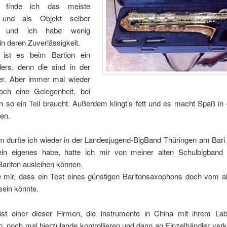
gs finde ich das meiste
h und als Objekt selber
ig und ich habe wenig
in deren Zuverlässigkeit.
s ist es beim Bartion ein
ers, denn die sind in der
er. Aber immer mal wieder
och eine Gelegenheit, bei
 so ein Teil braucht. Außerdem klingt’s fett und es macht Spaß in 
en.
m durfte ich wieder in der Landesjugend-BigBand Thüringen am Bari 
in eigenes habe, hatte ich mir von meiner alten Schulbigband
ariton ausleihen können.
e mir, dass ein Test eines günstigen Baritonsaxophons doch vom a
sein könnte.
st einer dieser Firmen, die Instrumente in China mit ihrem Lab
n, noch mal hierzulande kontrollieren und dann an Einzelhändler ver