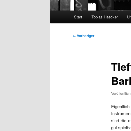
Hauptmenü
Start
Tobias Haecker
Un
Beitragsnavigation
←
Vorheriger
Tie
Bar
Veröffentlic
Eigentli
Instrumen
sind die 
gut spielb