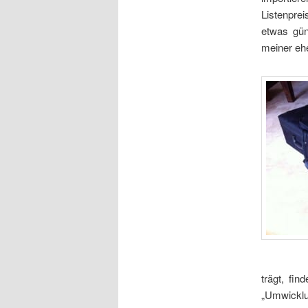
Listenprei
etwas gün
meiner eh
trägt, fin
„Umwicklu