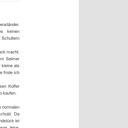
enständer.
es keinen
 Schultern
uck macht.
nem Selmer
 kleine als
 finde ich
sen Koffer
o kaufen.
en normalen
schuld. Da
ndstück ist
was leise,