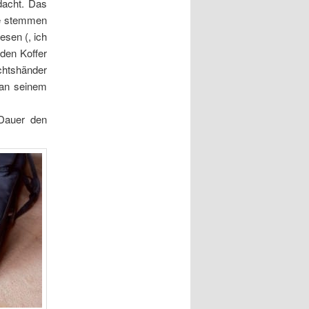
dacht. Das
ine stemmen
esen (, ich
den Koffer
chtshänder
 an seinem
 Dauer den