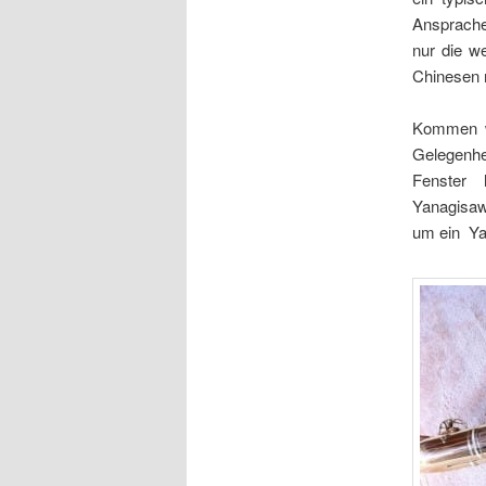
Ansprache
nur die w
Chinesen n
Kommen wir
Gelegenhei
Fenster
Yanagisaw
um ein Yan