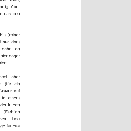
rrig. Aber
an das den
bin (reiner
eit aus dem
 sehr an
hier sogar
iert.
ment eher
e (für ein
 Gravur auf
 in einem
der in den
(Farblich
mes Last
ge ist das