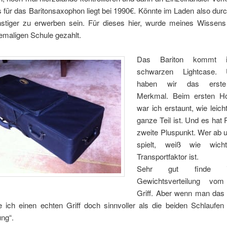
s für das Baritonsaxophon liegt bei 1990€.
Könnte im Laden also dur
stiger zu erwerben sein. Für dieses hier, wurde meines Wissen
emaligen Schule gezahlt.
Das Bariton kommt 
schwarzen Lightcase.
haben wir das erste 
Merkmal. Beim ersten H
war ich erstaunt, wie leic
ganze Teil ist. Und es hat 
zweite Pluspunkt. Wer ab u
spielt, weiß wie wicht
Transportfaktor ist.
Sehr gut finde 
Gewichtsverteilung vom 
Griff. Aber wenn man das T
de ich einen echten Griff doch sinnvoller als die beiden Schlaufen
ng“.