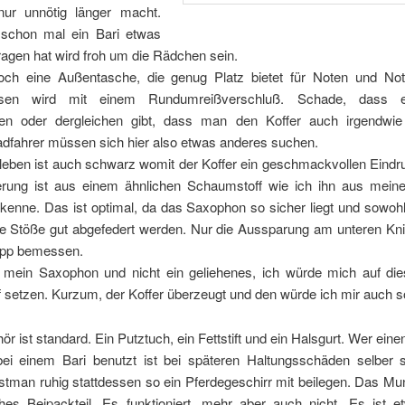
ur unnötig länger macht.
schon mal ein Bari etwas
ragen hat wird froh um die Rädchen sein.
och eine Außentasche, die genug Platz bietet für Noten und Not
ssen wird mit einem Rundumreißverschluß. Schade, dass 
en oder dergleichen gibt, dass man den Koffer auch irgendwie
adfahrer müssen sich hier also etwas anderes suchen.
leben ist auch schwarz womit der Koffer ein geschmackvollen Eindr
erung ist aus einem ähnlichen Schaumstoff wie ich ihn aus mei
kenne. Das ist optimal, da das Saxophon so sicher liegt und sowohl
e Stöße gut abgefedert werden. Nur die Aussparung am unteren Knie
app bemessen.
mein Saxophon und nicht ein geliehenes, ich würde mich auf die
 setzen. Kurzum, der Koffer überzeugt und den würde ich mir auch s
r ist standard. Ein Putztuch, ein Fettstift und ein Halsgurt. Wer ein
bei einem Bari benutzt ist bei späteren Haltungsschäden selber 
tman ruhig stattdessen so ein Pferdegeschirr mit beilegen. Das Mu
ches Beipackteil. Es funktioniert, mehr aber auch nicht. Es ist et