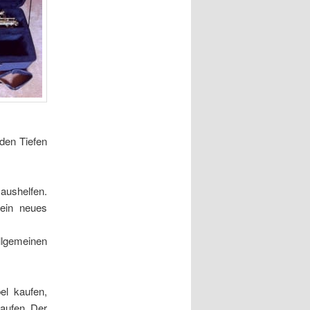
den Tiefen
aushelfen.
 ein neues
llgemeinen
el kaufen,
kaufen. Der