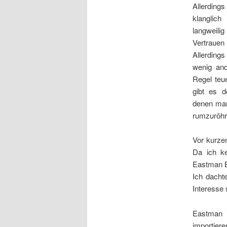
Allerdin
klanglic
langweil
Vertrauen 
Allerding
wenig and
Regel teu
gibt es d
denen man
rumzuröhr
Vor kurze
Da ich ke
Eastman B
Ich dacht
Interesse 
Eastman i
importiere