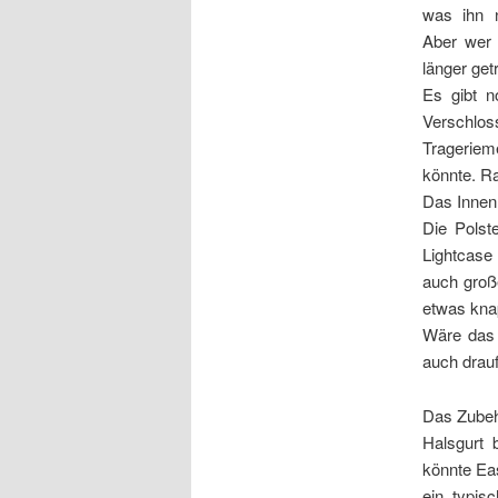
was ihn n
Aber wer 
länger get
Es gibt n
Verschlo
Trageriem
könnte. R
Das Innen
Die Polst
Lightcase 
auch groß
etwas kn
Wäre das 
auch drauf
Das Zubehö
Halsgurt 
könnte Eas
ein typis