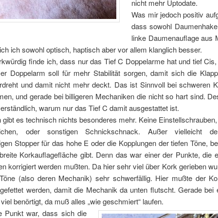
nicht mehr Uptodate.
Was mir jedoch positiv aufge
dass sowohl Daumenhaken
linke Daumenauflage aus Me
ich ich sowohl optisch, haptisch aber vor allem klanglich besser.
würdig finde ich, dass nur das Tief C Doppelarme hat und tief Cis
er Doppelarm soll für mehr Stabilität sorgen, damit sich die Klap
rdreht und damit nicht mehr deckt. Das ist Sinnvoll bei schweren 
en, und gerade bei billigeren Mechaniken die nicht so hart sind. D
erständlich, warum nur das Tief C damit ausgestattet ist.
gibt es technisch nichts besonderes mehr. Keine Einstellschrauben
ichen, oder sonstigen Schnickschnack. Außer vielleicht de
gen Stopper für das hohe E oder die Kopplungen der tiefen Töne, be
breite Korkauflagefläche gibt. Denn das war einer der Punkte, die 
n korrigiert werden mußten. Da hier sehr viel über Kork gerieben w
n Töne (also deren Mechanik) sehr schwerfällig. Hier mußte der Ko
 gefettet werden, damit die Mechanik da unten flutscht. Gerade bei
 viel benörtigt, da muß alles „wie geschmiert“ laufen.
e Punkt war, dass sich die