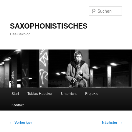
Zum
primären
Such
Inhalt
springen
SAXOPHONISTISCHES
Das Saxblog
Hauptmenü
Start
Tobias Haecker
Unterricht
Projekte
Kontakt
Beitragsnavigation
←
Vorheriger
Nächster
→