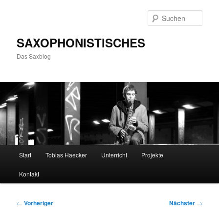
Zum
primären
Such
Inhalt
springen
SAXOPHONISTISCHES
Das Saxblog
Hauptmenü
Start
Tobias Haecker
Unterricht
Projekte
Kontakt
Beitragsnavigation
←
Vorheriger
Nächster
→