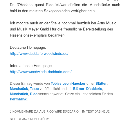
Da D’Addario quasi Rico ist/war dürften die Mundstücke auch
bald in den meisten Saxophonläden verfügbar sein.
Ich möchte mich an der Stelle nochmal herzlich bei Artis Music
und Musik Meyer GmbH für die freundliche Bereitstellung des
Rezensionsexemplars bedanken.
Deutsche Homepage:
http://www.daddario-woodwinds.de/
Internationale Homepage
http://www.woodwinds.daddario.com/
Dieser Eintrag wurde von
Tobias Leon Haecker
unter
Blätter
,
Mundstück
,
Teste
veröffentlicht und mit
Blätter
,
D'addario
,
Mundstück
,
Rico
verschlagwortet. Setze ein Lesezeichen für den
Permalink
.
2 KOMMENTARE ZU „
AUS RICO WIRD D’ADDARIO – IM TEST DAS NEUE
SELECT JAZZ MUNDSTÜCK
“