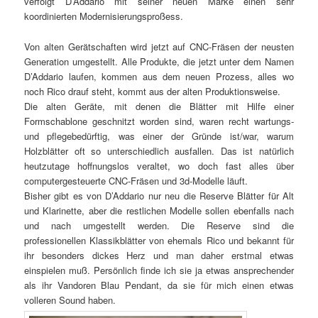
verfolgt D’Addario mit seiner neuen Marke einen sehr
koordinierten Modernisierungsproßess.
Von alten Gerätschaften wird jetzt auf CNC-Fräsen der neusten
Generation umgestellt. Alle Produkte, die jetzt unter dem Namen
D’Addario laufen, kommen aus dem neuen Prozess, alles wo
noch Rico drauf steht, kommt aus der alten Produktionsweise.
Die alten Geräte, mit denen die Blätter mit Hilfe einer
Formschablone geschnitzt worden sind, waren recht wartungs-
und pflegebedürftig, was einer der Gründe ist/war, warum
Holzblätter oft so unterschiedlich ausfallen. Das ist natürlich
heutzutage hoffnungslos veraltet, wo doch fast alles über
computergesteuerte CNC-Fräsen und 3d-Modelle läuft.
Bisher gibt es von D’Addario nur neu die Reserve Blätter für Alt
und Klarinette, aber die restlichen Modelle sollen ebenfalls nach
und nach umgestellt werden. Die Reserve sind die
professionellen Klassikblätter von ehemals Rico und bekannt für
ihr besonders dickes Herz und man daher erstmal etwas
einspielen muß. Persönlich finde ich sie ja etwas ansprechender
als ihr Vandoren Blau Pendant, da sie für mich einen etwas
volleren Sound haben.