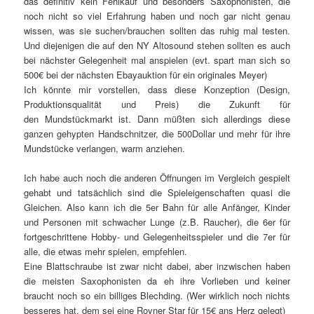
das definitiv kein Fehlkauf und besonders Saxophonisten, die
noch nicht so viel Erfahrung haben und noch gar nicht genau
wissen, was sie suchen/brauchen sollten das ruhig mal testen.
Und diejenigen die auf den NY Altosound stehen sollten es auch
bei nächster Gelegenheit mal anspielen (evt. spart man sich so
500€ bei der nächsten Ebayauktion für ein originales Meyer)
Ich könnte mir vorstellen, dass diese Konzeption (Design,
Produktionsqualität und Preis) die Zukunft für
den Mundstückmarkt ist. Dann müßten sich allerdings diese
ganzen gehypten Handschnitzer, die 500Dollar und mehr für ihre
Mundstücke verlangen, warm anziehen.
Ich habe auch noch die anderen Öffnungen im Vergleich gespielt
gehabt und tatsächlich sind die Spieleigenschaften quasi die
Gleichen. Also kann ich die 5er Bahn für alle Anfänger, Kinder
und Personen mit schwacher Lunge (z.B. Raucher), die 6er für
fortgeschrittene Hobby- und Gelegenheitsspieler und die 7er für
alle, die etwas mehr spielen, empfehlen.
Eine Blattschraube ist zwar nicht dabei, aber inzwischen haben
die meisten Saxophonisten da eh ihre Vorlieben und keiner
braucht noch so ein billiges Blechding. (Wer wirklich noch nichts
besseres hat, dem sei eine Rovner Star für 15€ ans Herz gelegt)