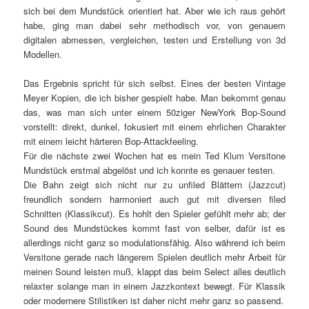
sich bei dem Mundstück orientiert hat. Aber wie ich raus gehört
habe, ging man dabei sehr methodisch vor, von genauem
digitalen abmessen, vergleichen, testen und Erstellung von 3d
Modellen.
Das Ergebnis spricht für sich selbst. Eines der besten Vintage
Meyer Kopien, die ich bisher gespielt habe. Man bekommt genau
das, was man sich unter einem 50ziger NewYork Bop-Sound
vorstellt: direkt, dunkel, fokusiert mit einem ehrlichen Charakter
mit einem leicht härteren Bop-Attackfeeling.
Für die nächste zwei Wochen hat es mein Ted Klum Versitone
Mundstück erstmal abgelöst und ich konnte es genauer testen.
Die Bahn zeigt sich nicht nur zu unfiled Blättern (Jazzcut)
freundlich sondern harmoniert auch gut mit diversen filed
Schnitten (Klassikcut). Es hohlt den Spieler gefühlt mehr ab; der
Sound des Mundstückes kommt fast von selber, dafür ist es
allerdings nicht ganz so modulationsfähig. Also während ich beim
Versitone gerade nach längerem Spielen deutlich mehr Arbeit für
meinen Sound leisten muß, klappt das beim Select alles deutlich
relaxter solange man in einem Jazzkontext bewegt. Für Klassik
oder modernere Stilistiken ist daher nicht mehr ganz so passend.