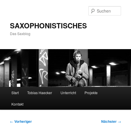
Zum
primären
Such
Inhalt
springen
SAXOPHONISTISCHES
Das Saxblog
Hauptmenü
Start
Tobias Haecker
Unterricht
Projekte
Kontakt
Beitragsnavigation
←
Vorheriger
Nächster
→