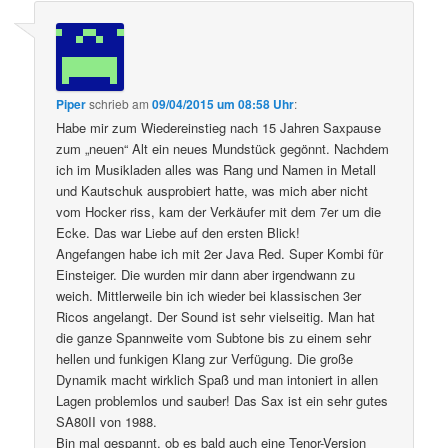
Piper
schrieb
am
09/04/2015 um 08:58 Uhr
:
Habe mir zum Wiedereinstieg nach 15 Jahren Saxpause
zum „neuen“ Alt ein neues Mundstück gegönnt. Nachdem
ich im Musikladen alles was Rang und Namen in Metall
und Kautschuk ausprobiert hatte, was mich aber nicht
vom Hocker riss, kam der Verkäufer mit dem 7er um die
Ecke. Das war Liebe auf den ersten Blick!
Angefangen habe ich mit 2er Java Red. Super Kombi für
Einsteiger. Die wurden mir dann aber irgendwann zu
weich. Mittlerweile bin ich wieder bei klassischen 3er
Ricos angelangt. Der Sound ist sehr vielseitig. Man hat
die ganze Spannweite vom Subtone bis zu einem sehr
hellen und funkigen Klang zur Verfügung. Die große
Dynamik macht wirklich Spaß und man intoniert in allen
Lagen problemlos und sauber! Das Sax ist ein sehr gutes
SA80II von 1988.
Bin mal gespannt, ob es bald auch eine Tenor-Version