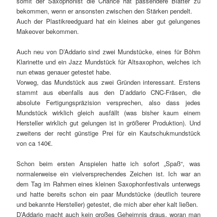
somit der Saxophonist die Chance hat passendere Blätter zu
bekommen, wenn er ansonsten zwischen den Stärken pendelt.
Auch der Plastikreedguard hat ein kleines aber gut gelungenes
Makeover bekommen.
Auch neu von D’Addario sind zwei Mundstücke, eines für Böhm
Klarinette und ein Jazz Mundstück für Altsaxophon, welches ich
nun etwas genauer getestet habe.
Vorweg, das Mundstück aus zwei Gründen interessant. Erstens
stammt aus ebenfalls aus den D’addario CNC-Fräsen, die
absolute Fertigungspräzision versprechen, also dass jedes
Mundstück wirklich gleich ausfällt (was bisher kaum einem
Hersteller wirklich gut gelungen ist in größerer Produktion). Und
zweitens der recht günstige Prei für ein Kautschukmundstück
von ca 140€.
Schon beim ersten Anspielen hatte ich sofort „Spaß“, was
normalerweise ein vielversprechendes Zeichen ist. Ich war an
dem Tag im Rahmen eines kleinen Saxophonfestivals unterwegs
und hatte bereits schon ein paar Mundstücke (deutlich teurere
und bekannte Hersteller) getestet, die mich aber eher kalt ließen.
D’Addario macht auch kein großes Geheimnis draus, woran man