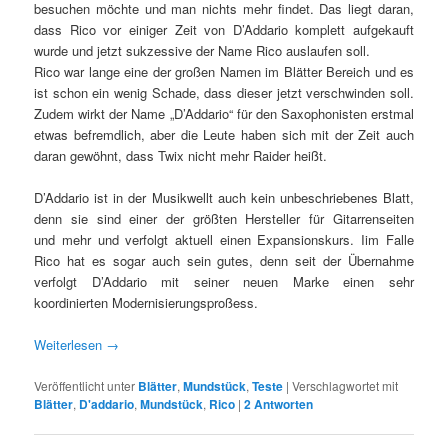
besuchen möchte und man nichts mehr findet. Das liegt daran,
dass Rico vor einiger Zeit von D’Addario komplett aufgekauft
wurde und jetzt sukzessive der Name Rico auslaufen soll.
Rico war lange eine der großen Namen im Blätter Bereich und es
ist schon ein wenig Schade, dass dieser jetzt verschwinden soll.
Zudem wirkt der Name „D’Addario“ für den Saxophonisten erstmal
etwas befremdlich, aber die Leute haben sich mit der Zeit auch
daran gewöhnt, dass Twix nicht mehr Raider heißt.
D’Addario ist in der Musikwellt auch kein unbeschriebenes Blatt,
denn sie sind einer der größten Hersteller für Gitarrenseiten
und mehr und verfolgt aktuell einen Expansionskurs. Iim Falle
Rico hat es sogar auch sein gutes, denn seit der Übernahme
verfolgt D’Addario mit seiner neuen Marke einen sehr
koordinierten Modernisierungsproßess.
Weiterlesen
→
Veröffentlicht unter
Blätter
,
Mundstück
,
Teste
|
Verschlagwortet mit
Blätter
,
D'addario
,
Mundstück
,
Rico
|
2
Antworten