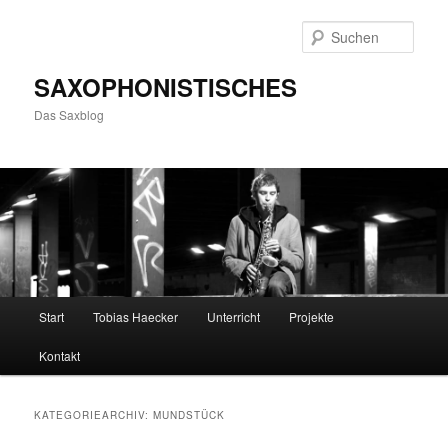
Zum
Zum
primären
sekundären
Such
Inhalt
Inhalt
springen
springen
SAXOPHONISTISCHES
Das Saxblog
Hauptmenü
Start
Tobias Haecker
Unterricht
Projekte
Kontakt
KATEGORIEARCHIV:
MUNDSTÜCK