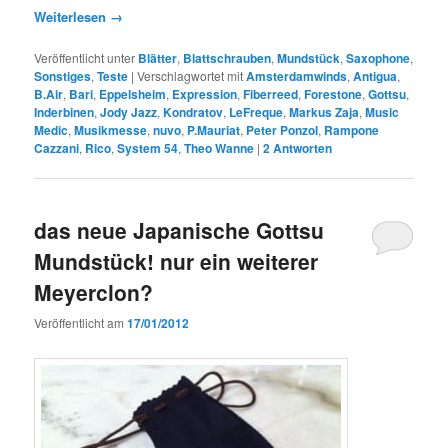
Weiterlesen
→
Veröffentlicht unter
Blätter
,
Blattschrauben
,
Mundstück
,
Saxophone
,
Sonstiges
,
Teste
|
Verschlagwortet mit
Amsterdamwinds
,
Antigua
,
B.Air
,
Bari
,
Eppelsheim
,
Expression
,
Fiberreed
,
Forestone
,
Gottsu
,
Inderbinen
,
Jody Jazz
,
Kondratov
,
LeFreque
,
Markus Zaja
,
Music
Medic
,
Musikmesse
,
nuvo
,
P.Mauriat
,
Peter Ponzol
,
Rampone
Cazzani
,
Rico
,
System 54
,
Theo Wanne
|
2
Antworten
das neue Japanische Gottsu
Mundstück! nur ein weiterer
Meyerclon?
Veröffentlicht am
17/01/2012