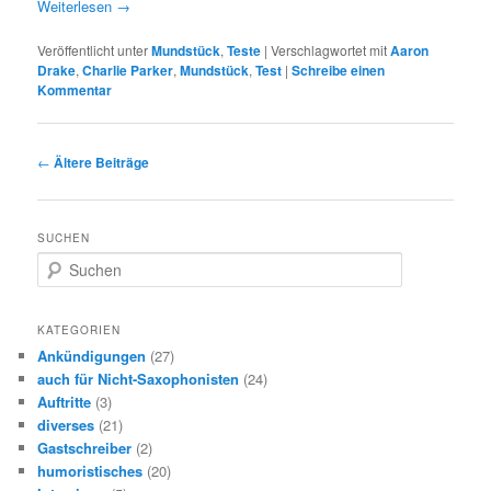
Weiterlesen
→
Veröffentlicht unter
Mundstück
,
Teste
|
Verschlagwortet mit
Aaron
Drake
,
Charlie Parker
,
Mundstück
,
Test
|
Schreibe einen
Kommentar
Beitragsnavigation
←
Ältere Beiträge
SUCHEN
S
u
c
h
KATEGORIEN
e
Ankündigungen
(27)
n
auch für Nicht-Saxophonisten
(24)
Auftritte
(3)
diverses
(21)
Gastschreiber
(2)
humoristisches
(20)