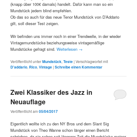
(knapp über 100€ damals) handelt. Dafür kann man so ein
Mundstück jedem blind empfehlen.
Ob das so auch für das neue Tenor Mundstück von D’Addario
gilt, soll dieser Test zeigen.
Wir befinden uns immer noch in einer Trendwelle, in der wieder
Vintagemundstücke beziehungsweise vintagemäßige
Mundstücke gefragt sind.
Weiterlesen
→
Veröffentlicht unter
Mundstück
,
Teste
|
Verschlagwortet mit
D'addario
,
Rico
,
Vintage
|
Schreibe einen Kommentar
Zwei Klassiker des Jazz in
Neuauflage
Veröffentlicht am
05/04/2017
Eigentlich wollte ich zu den NY Bros und dem Slant Sig
Mundstück von Theo Wanne schon länger einen Bericht
schrieben, da sie schon seit längerer Zeit die Mundstücke meiner