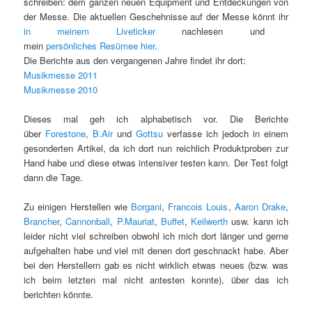
schreiben: dem ganzen neuen Equipment und Entdeckungen von
der Messe. Die aktuellen Geschehnisse auf der Messe könnt ihr
in meinem Liveticker
nachlesen und
mein
persönliches Resümee hier
.
Die Berichte aus den vergangenen Jahre findet ihr dort:
Musikmesse 2011
Musikmesse 2010
Dieses mal geh ich alphabetisch vor. Die Berichte
über
Forestone
,
B.Air
und
Gottsu
verfasse ich jedoch in einem
gesonderten Artikel, da ich dort nun reichlich Produktproben zur
Hand habe und diese etwas intensiver testen kann. Der Test folgt
dann die Tage.
Zu einigen Herstellen wie
Borgani
,
Francois Louis
,
Aaron Drake
,
Brancher
,
Cannonball
,
P.Mauriat
,
Buffet
,
Keilwerth
usw. kann ich
leider nicht viel schreiben obwohl ich mich dort länger und gerne
aufgehalten habe und viel mit denen dort geschnackt habe. Aber
bei den Herstellern gab es nicht wirklich etwas neues (bzw. was
ich beim letzten mal nicht antesten konnte), über das ich
berichten könnte.