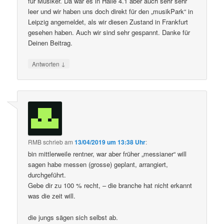
für Musiker. Da war es in Halle 4.1 aber auch sehr sehr
leer und wir haben uns doch direkt für den „musikPark“ in
Leipzig angemeldet, als wir diesen Zustand in Frankfurt
gesehen haben. Auch wir sind sehr gespannt. Danke für
Deinen Beitrag.
↓
Antworten
RMB
schrieb
am
13/04/2019 um 13:38 Uhr
:
bin mittlerweile rentner, war aber früher „messianer“ will
sagen habe messen (grosse) geplant, arrangiert,
durchgeführt.
Gebe dir zu 100 % recht, – die branche hat nicht erkannt
was die zeit will.
die jungs sägen sich selbst ab.