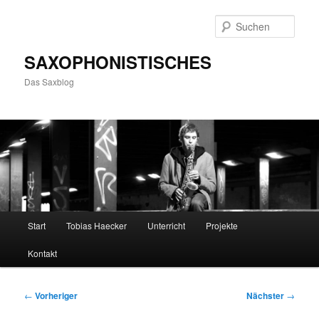
Zum
primären
Such
Inhalt
springen
SAXOPHONISTISCHES
Das Saxblog
Hauptmenü
Start
Tobias Haecker
Unterricht
Projekte
Kontakt
Beitragsnavigation
←
Vorheriger
Nächster
→