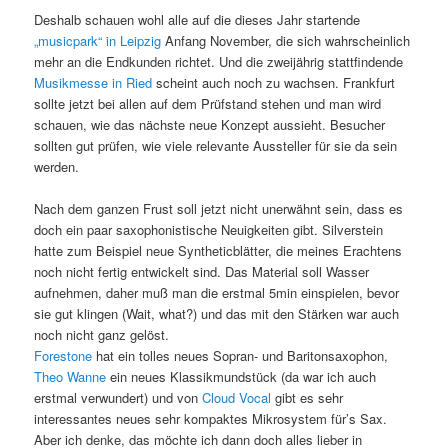
Deshalb schauen wohl alle auf die dieses Jahr startende
„musicpark“ in Leipzig
Anfang November, die sich wahrscheinlich
mehr an die Endkunden richtet. Und die zweijährig stattfindende
Musikmesse in Ried
scheint auch noch zu wachsen. Frankfurt
sollte jetzt bei allen auf dem Prüfstand stehen und man wird
schauen, wie das nächste neue Konzept aussieht. Besucher
sollten gut prüfen, wie viele relevante Aussteller für sie da sein
werden.
Nach dem ganzen Frust soll jetzt nicht unerwähnt sein, dass es
doch ein paar saxophonistische Neuigkeiten gibt. Silverstein
hatte zum Beispiel neue Syntheticblätter, die meines Erachtens
noch nicht fertig entwickelt sind. Das Material soll Wasser
aufnehmen, daher muß man die erstmal 5min einspielen, bevor
sie gut klingen (Wait, what?) und das mit den Stärken war auch
noch nicht ganz gelöst.
Forestone
hat ein tolles neues Sopran- und Baritonsaxophon,
Theo Wanne
ein neues Klassikmundstück (da war ich auch
erstmal verwundert) und von
Cloud Vocal
gibt es sehr
interessantes neues sehr kompaktes Mikrosystem für’s Sax.
Aber ich denke, das möchte ich dann doch alles lieber in