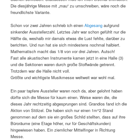
Die diesjährige Messe mit „mau“ zu umschreiben, wäre noch die
freundlichste Variante.
Schon vor zwei Jahren schrieb ich einen
Abgesang
aufgrund
sinkender Ausstellerzahl. Letztes Jahr war schon gefühlt nur die
Hälfte da, weshalb mir damals etwas die Lust fehlte, darüber zu
berichten. Und nun hat sie sich mindestens nochmal halbiert.
Mathematisch macht das 1/8 von vor drei Jahren. Autsch!
Fast alle akustischen Instrumente kamen jetzt in eine Halle (3)
und die Sektionen waren durch große Stoffwände getrennt.
Trotzdem war die Halle nicht voll.
Größte und wichtigste Musikmesse weltweit war wohl mal.
Ein paar tapfere Aussteller waren noch da, aber gelohnt haben
dürfte sich die Messe für kaum einen. Weise waren die,
die
dieses Jahr rechtzeitig abgesprungen sind. Grandios fand ich die
Aktion von Stölzel. Die haben sich nur einen 1m^2 Stand
genommen auf dem sie ein großes Schild stellten, dass auf ihre
Büroräume (eine Etage höher, nur für Geschäftskunden)
hingewiesen haben. Ein ziemlicher Mittelfinger in Richtung
Messe.