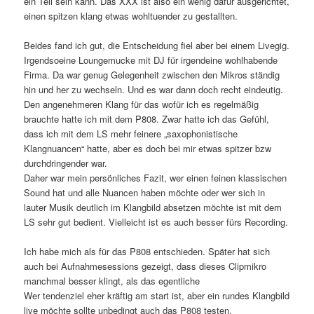
ein Teil sein kann. Das XXX ist also ein wenig dafür ausgerichtet,
einen spitzen klang etwas wohltuender zu gestallten.
Beides fand ich gut, die Entscheidung fiel aber bei einem Livegig.
Irgendsoeine Loungemucke mit DJ für irgendeine wohlhabende
Firma. Da war genug Gelegenheit zwischen den Mikros ständig
hin und her zu wechseln. Und es war dann doch recht eindeutig.
Den angenehmeren Klang für das wofür ich es regelmäßig
brauchte hatte ich mit dem P808. Zwar hatte ich das Gefühl,
dass ich mit dem LS mehr feinere „saxophonistische
Klangnuancen“ hatte, aber es doch bei mir etwas spitzer bzw
durchdringender war.
Daher war mein persönliches Fazit, wer einen feinen klassischen
Sound hat und alle Nuancen haben möchte oder wer sich in
lauter Musik deutlich im Klangbild absetzen möchte ist mit dem
LS sehr gut bedient. Vielleicht ist es auch besser fürs Recording.
Ich habe mich als für das P808 entschieden. Später hat sich
auch bei Aufnahmesessions gezeigt, dass dieses Clipmikro
manchmal besser klingt, als das egentliche
Wer tendenziel eher kräftig am start ist, aber ein rundes Klangbild
live möchte sollte unbedingt auch das P808 testen.