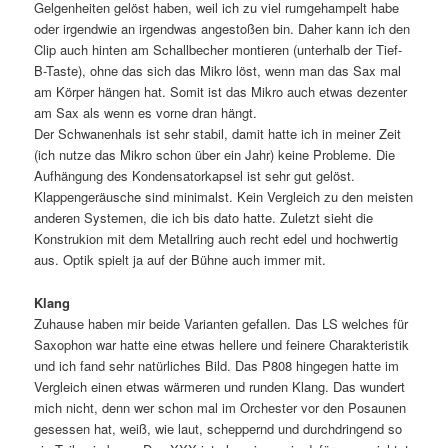
Gelgenheiten gelöst haben, weil ich zu viel rumgehampelt habe
oder irgendwie an irgendwas angestoßen bin. Daher kann ich den
Clip auch hinten am Schallbecher montieren (unterhalb der Tief-
B-Taste), ohne das sich das Mikro löst, wenn man das Sax mal
am Körper hängen hat. Somit ist das Mikro auch etwas dezenter
am Sax als wenn es vorne dran hängt.
Der Schwanenhals ist sehr stabil, damit hatte ich in meiner Zeit
(ich nutze das Mikro schon über ein Jahr) keine Probleme. Die
Aufhängung des Kondensatorkapsel ist sehr gut gelöst.
Klappengeräusche sind minimalst. Kein Vergleich zu den meisten
anderen Systemen, die ich bis dato hatte. Zuletzt sieht die
Konstrukion mit dem Metallring auch recht edel und hochwertig
aus. Optik spielt ja auf der Bühne auch immer mit.
Klang
Zuhause haben mir beide Varianten gefallen. Das LS welches für
Saxophon war hatte eine etwas hellere und feinere Charakteristik
und ich fand sehr natürliches Bild. Das P808 hingegen hatte im
Vergleich einen etwas wärmeren und runden Klang. Das wundert
mich nicht, denn wer schon mal im Orchester vor den Posaunen
gesessen hat, weiß, wie laut, scheppernd und durchdringend so