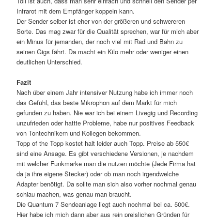
Toll ist auch, dass man sehr einfach und schnell den Sender per
Infrarot mit dem Empfänger koppeln kann.
Der Sender selber ist eher von der größeren und schwereren
Sorte. Das mag zwar für die Qualität sprechen, war für mich aber
ein Minus für jemanden, der noch viel mit Rad und Bahn zu
seinen Gigs fährt. Da macht ein Kilo mehr oder weniger einen
deutlichen Unterschied.
Fazit
Nach über einem Jahr intensiver Nutzung habe ich immer noch
das Gefühl, das beste Mikrophon auf dem Markt für mich
gefunden zu haben. Nie war ich bei einem Livegig und Recording
unzufrieden oder hattte Probleme, habe nur positives Feedback
von Tontechnikern und Kollegen bekommen.
Topp of the Topp kostet halt leider auch Topp. Preise ab 550€
sind eine Ansage. Es gibt verschiedene Versionen, je nachdem
mit welcher Funkmarke man die nutzen möchte (Jede Firma hat
da ja ihre eigene Stecker) oder ob man noch irgendwelche
Adapter benötigt. Da sollte man sich also vorher nochmal genau
schlau machen, was genau man braucht.
Die Quantum 7 Sendeanlage liegt auch nochmal bei ca. 500€.
Hier habe ich mich dann aber aus rein preislichen Gründen für