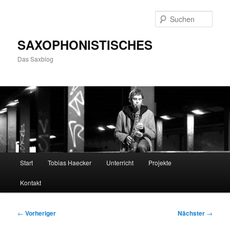
Zum
primären
Such
Inhalt
springen
SAXOPHONISTISCHES
Das Saxblog
Hauptmenü
Start
Tobias Haecker
Unterricht
Projekte
Kontakt
Beitragsnavigation
←
Vorheriger
Nächster
→