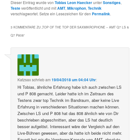
Dieser Eintrag wurde von
Tobias Leon Haecker
unter
Sonstiges
,
Teste
veröffentlicht und mit
AMT
,
Mikrophon
,
Technik
verschlagwortet. Setze ein Lesezeichen für den
Permalink
.
3 KOMMENTARE ZU „
TOP OF THE TOP DER SAXMIKROPHONE – AMT Q7 LS &
Q7 P808
“
Katzsax
schrieb
am
19/04/2018 um 04:04 Uhr
:
Hi Tobias, ähnliche Erfahrung habe ich auch zwischen LS
und P 808 gemacht. Leider hatte ich im Zeitraum des
Testens zwar top Technik im Bandraum, aber keine Live
Erfahrung in verschiedenen Situationen machen können.
Zwischen LS und P 808 hat das 808 ähnlich wie von Dir
beschrieben abgeschnitten, aber das LS hat deutlich
besser aufgelöst. Interessant wäre der Vergleich auf den
Live-Bühnen gewesen, aber da hatte ich beide nicht mehr.
Favorit bei mir die Vorgänger-Kapseln von AMT, absolute