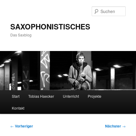
Zum
primären
Such
Inhalt
springen
SAXOPHONISTISCHES
Das Saxblog
Hauptmenü
Start
Tobias Haecker
Unterricht
Projekte
Kontakt
Beitragsnavigation
←
Vorheriger
Nächster
→