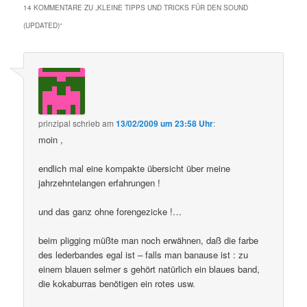
14 KOMMENTARE ZU „
KLEINE TIPPS UND TRICKS FÜR DEN SOUND
(UPDATED)
“
prinzipal
schrieb
am
13/02/2009 um 23:58 Uhr
:
moin ,
endlich mal eine kompakte übersicht über meine
jahrzehntelangen erfahrungen !
und das ganz ohne forengezicke !…
beim pligging müßte man noch erwähnen, daß die farbe
des lederbandes egal ist – falls man banause ist : zu
einem blauen selmer s gehört natürlich ein blaues band,
die kokaburras benötigen ein rotes usw.