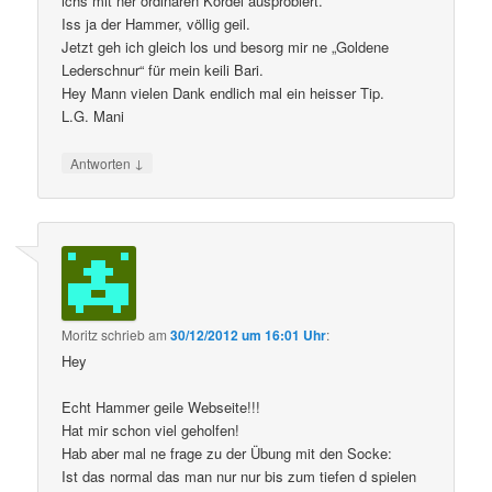
ichs mit ner ordinären Kordel ausprobiert.
Iss ja der Hammer, völlig geil.
Jetzt geh ich gleich los und besorg mir ne „Goldene
Lederschnur“ für mein keili Bari.
Hey Mann vielen Dank endlich mal ein heisser Tip.
L.G. Mani
↓
Antworten
Moritz
schrieb
am
30/12/2012 um 16:01 Uhr
:
Hey
Echt Hammer geile Webseite!!!
Hat mir schon viel geholfen!
Hab aber mal ne frage zu der Übung mit den Socke:
Ist das normal das man nur nur bis zum tiefen d spielen