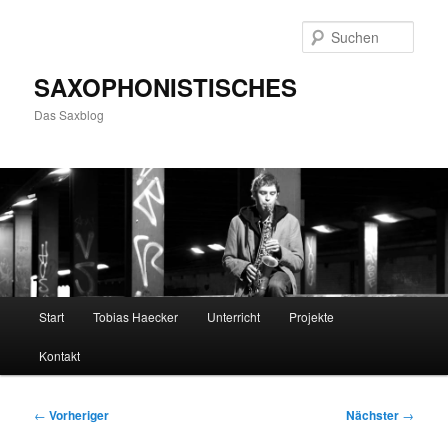
Zum
primären
Such
Inhalt
springen
SAXOPHONISTISCHES
Das Saxblog
Hauptmenü
Start
Tobias Haecker
Unterricht
Projekte
Kontakt
Beitragsnavigation
←
Vorheriger
Nächster
→