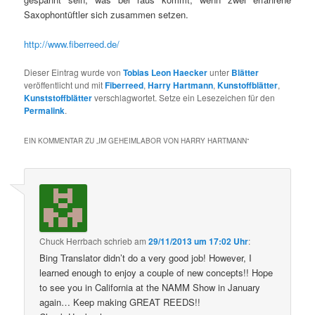
Saxophontüftler sich zusammen setzen.
http://www.fiberreed.de/
Dieser Eintrag wurde von
Tobias Leon Haecker
unter
Blätter
veröffentlicht und mit
Fiberreed
,
Harry Hartmann
,
Kunstoffblätter
,
Kunststoffblätter
verschlagwortet. Setze ein Lesezeichen für den
Permalink
.
EIN KOMMENTAR ZU „
IM GEHEIMLABOR VON HARRY HARTMANN
“
Chuck Herrbach
schrieb
am
29/11/2013 um 17:02 Uhr
:
Bing Translator didn’t do a very good job! However, I
learned enough to enjoy a couple of new concepts!! Hope
to see you in California at the NAMM Show in January
again… Keep making GREAT REEDS!!