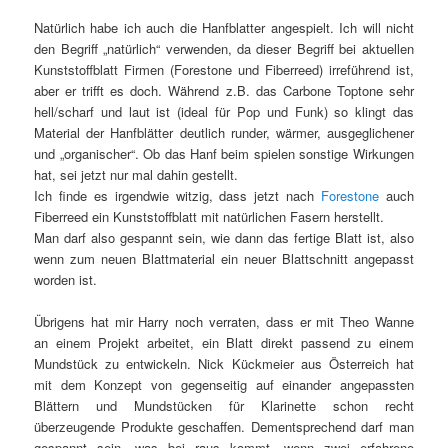
Natürlich habe ich auch die Hanfblatter angespielt. Ich will nicht
den Begriff „natürlich“ verwenden, da dieser Begriff bei aktuellen
Kunststoffblatt Firmen (Forestone und Fiberreed) irreführend ist,
aber er trifft es doch. Während z.B. das Carbone Toptone sehr
hell/scharf und laut ist (ideal für Pop und Funk) so klingt das
Material der Hanfblätter deutlich runder, wärmer, ausgeglichener
und „organischer“. Ob das Hanf beim spielen sonstige Wirkungen
hat, sei jetzt nur mal dahin gestellt.
Ich finde es irgendwie witzig, dass jetzt nach
Forestone
auch
Fiberreed ein Kunststoffblatt mit natürlichen Fasern herstellt.
Man darf also gespannt sein, wie dann das fertige Blatt ist, also
wenn zum neuen Blattmaterial ein neuer Blattschnitt angepasst
worden ist.
Übrigens hat mir Harry noch verraten, dass er mit Theo Wanne
an einem Projekt arbeitet, ein Blatt direkt passend zu einem
Mundstück zu entwickeln. Nick Kückmeier aus Österreich hat
mit dem Konzept von gegenseitig auf einander angepassten
Blättern und Mundstücken für Klarinette schon recht
überzeugende Produkte geschaffen. Dementsprechend darf man
gespannt sein, was bei raus kommt, wenn zwei erfahrene