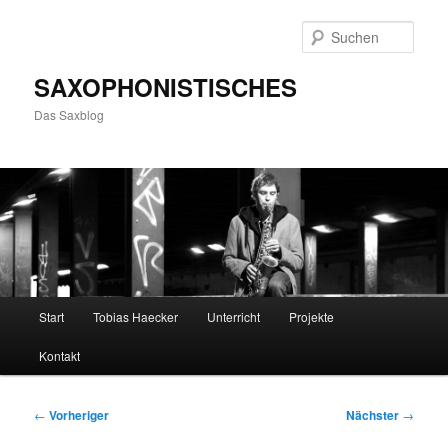
Zum
primären
Such
Inhalt
springen
SAXOPHONISTISCHES
Das Saxblog
Hauptmenü
Start
Tobias Haecker
Unterricht
Projekte
Kontakt
Beitragsnavigation
←
Vorheriger
Nächster
→