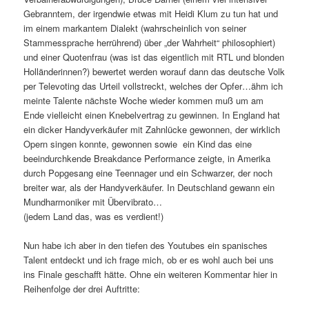
Gebranntem, der irgendwie etwas mit Heidi Klum zu tun hat und
im einem markantem Dialekt (wahrscheinlich von seiner
Stammessprache herrührend) über „der Wahrheit“ philosophiert)
und einer Quotenfrau (was ist das eigentlich mit RTL und blonden
Holländerinnen?) bewertet werden worauf dann das deutsche Volk
per Televoting das Urteil vollstreckt, welches der Opfer…ähm ich
meinte Talente nächste Woche wieder kommen muß um am
Ende vielleicht einen Knebelvertrag zu gewinnen. In England hat
ein dicker Handyverkäufer mit Zahnlücke gewonnen, der wirklich
Opern singen konnte, gewonnen sowie ein Kind das eine
beeindurchkende Breakdance Performance zeigte, in Amerika
durch Popgesang eine Teennager und ein Schwarzer, der noch
breiter war, als der Handyverkäufer. In Deutschland gewann ein
Mundharmoniker mit Übervibrato…
(jedem Land das, was es verdient!)
Nun habe ich aber in den tiefen des Youtubes ein spanisches
Talent entdeckt und ich frage mich, ob er es wohl auch bei uns
ins Finale geschafft hätte. Ohne ein weiteren Kommentar hier in
Reihenfolge der drei Auftritte: