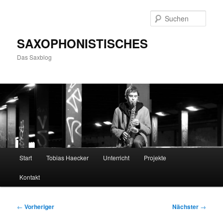
Zum
primären
Such
Inhalt
springen
SAXOPHONISTISCHES
Das Saxblog
Hauptmenü
Start
Tobias Haecker
Unterricht
Projekte
Kontakt
Beitragsnavigation
←
Vorheriger
Nächster
→