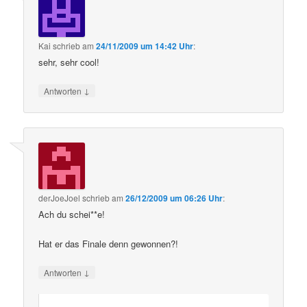
Kai
schrieb
am
24/11/2009 um 14:42 Uhr
:
sehr, sehr cool!
↓
Antworten
derJoeJoel
schrieb
am
26/12/2009 um 06:26 Uhr
:
Ach du schei**e!
Hat er das Finale denn gewonnen?!
↓
Antworten