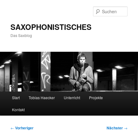
Zum
primären
Such
Inhalt
springen
SAXOPHONISTISCHES
Das Saxblog
Hauptmenü
Start
Tobias Haecker
Unterricht
Projekte
Kontakt
Beitragsnavigation
←
Vorheriger
Nächster
→