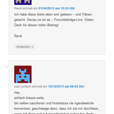
René
schrieb
am
01/04/2013 um 10:24 Uhr
:
Ich habe diese Seite eben erst gelesen – und Tränen
gelacht. Genau so ist es – Forumbeiträge-Live. Vielen
Dank für diesen tollen Beitrag!
René
↓
Antworten
paul jurasch
schrieb
am
10/12/2013 um 09:42 Uhr
:
hey,
einfach klasse seite.
bin selber saxofonist und hinterlasse nie irgendwelche
komentare, geschwiege denn, dass ich sie mir durchlese,
wenn ich denn mal auf irgendwelchen seiten bin. finde