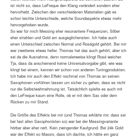
ist nicht so, dass LeFreque den Klang verändert sondern eher
hervorhebt. Zwischen den verschiedenen Materialien gab es
schon leichte Unterschiede, welche Soundaspekte etwas mehr
hervorgehoben wurde.
So war für mich Messing eher resonantere Frequenzen, Silber
eher strahlen und Gold am ausgeglichensten. Ich habe auch
einen Unterschied zwischen Normal und Roségold gehört. Bei mir
war zweiteres etwas heller. Thomas hat das auch gehört, aber ich
sei da die Ausnahme, denn normalerweise klingt Rosé weicher.
Tja, dass da anscheinend keine Universalvorgabe gibt, wie was
klingt bei einem, kennen wir schon von anderen Tuningprodukten.
Ich habe mir auch den Effekt nochmal von Thomas an seinen
Saxophonen vorführen lassen um sicher zu gehen, dass es nicht
nur die Selbstwahrnehmung ist. Tatsächlich spielte es auch mit
den LeFreque kaum eine Rolle, ob er mit dem Sax oder dem
Rücken zu mir Stand.
Die Größe des Effekts bei mir (und Thomas erklärte mir, dass sei
bei fast allen Saxophonisten so) war bei der Messingvariante
hörbar aber eher nett. Kein zwingender Kaufgrund. Bei 24k Gold
war der Effekt so Massiv, dass ich dachte, ich hätte ein ganz