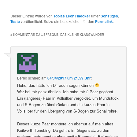
Dieser Eintrag wurde von
Tobias Leon Haecker
unter
Sonstiges
,
Teste
veröffentlicht. Setze ein Lesezeichen für den
Permalink
.
3 KOMMENTARE ZU „
LEFREQUE, DAS KLEINE KLANGWUNDER
“
Bernd
schrieb
am
04/04/2017 um 21:59 Uhr
:
Hehe, das hätte ich Dir auch sagen können
War bei mir ganz ähnlich. Ich habe mir 2 Paar gegönnt.
Ein (längeres) Paar in Vollsilber vergoldet, um Mundstück
und S-Bogen zu überbrücken und ein kurzes Paar in
Vollsilber für den Übergang von S-Bogen zur Schallröhre.
Dieses kurze Paar montiere ich abernur auf mein altes
Keilwerth Toneking. Da geht´s im Gegensatz zu den
anderen Instrumenten ohne große Fummelei. Bei meinen