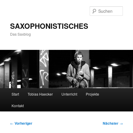
Zum
primären
Such
Inhalt
springen
SAXOPHONISTISCHES
Das Saxblog
Hauptmenü
Start
Tobias Haecker
Unterricht
Projekte
Kontakt
Beitragsnavigation
←
Vorheriger
Nächster
→