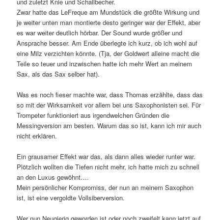
und zuletzt Knie und Schallbecher.
Zwar hatte das LeFreque am Mundstück die größte Wirkung und
je weiter unten man montierte desto geringer war der Effekt, aber
es war weiter deutlich hörbar. Der Sound wurde größer und
Ansprache besser. Am Ende überlegte ich kurz, ob ich wohl auf
eine Milz verzichten könnte. (Tja, der Goldwert alleine macht die
Teile so teuer und inzwischen hatte ich mehr Wert an meinem
Sax, als das Sax selber hat).
Was es noch fieser machte war, dass Thomas erzählte, dass das
so mit der Wirksamkeit vor allem bei uns Saxophonisten sei. Für
Trompeter funktioniert aus irgendwelchen Gründen die
Messingversion am besten. Warum das so ist, kann ich mir auch
nicht erklären.
Ein grausamer Effekt war das, als dann alles wieder runter war.
Plötzlich wollten die Tiefen nicht mehr, ich hatte mich zu schnell
an den Luxus gewöhnt….
Mein persönlicher Kompromiss, der nun an meinem Saxophon
ist, ist eine vergoldte Vollsiberversion.
Wer nun Neugierig geworden ist oder noch zweifelt kann jetzt auf