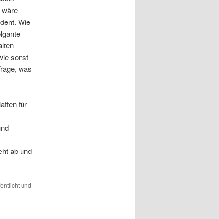
f wäre
ndent. Wie
lgante
lten
wie sonst
Frage, was
atten für
und
cht ab und
entlicht und