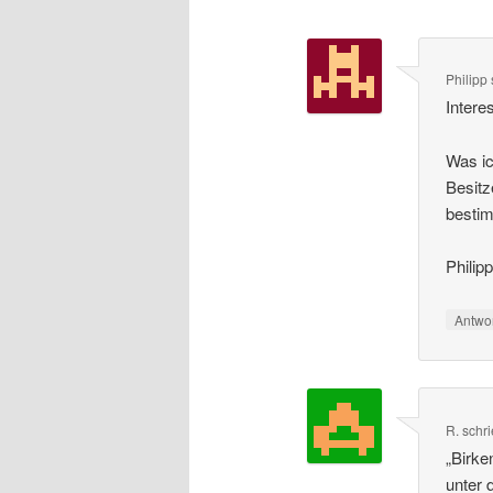
Philipp
Intere
Was ic
Besitz
bestim
Philip
Antwo
R.
schr
„Birke
unter 