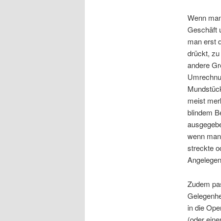
Wenn man 
Geschäft u
man erst d
drückt, zu
andere Grö
Umrechnu
Mundstück 
meist mer
blindem Be
ausgegebe
wenn man 
streckte o
Angelegen
Zudem pas
Gelegenhe
in die Op
(oder ein