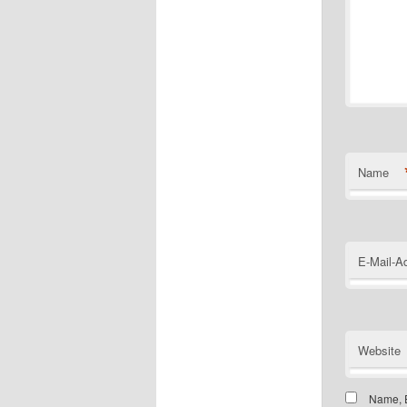
Name
E-Mail-A
Website
Name, E