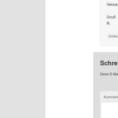
Vers
Gruß
R.
Antwo
Schre
Deine E-Mai
Komment