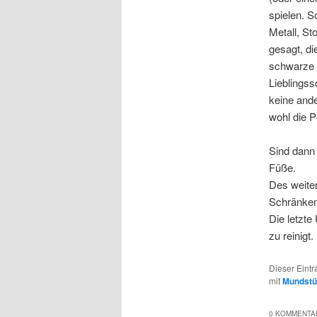
spielen. 
Metall, St
gesagt, d
schwarze 
Lieblingss
keine ande
wohl die P
Sind dann 
Füße.
Des weite
Schränken
Die letzt
zu reinigt.
Dieser Eint
mit
Mundstü
0 KOMMENTAR