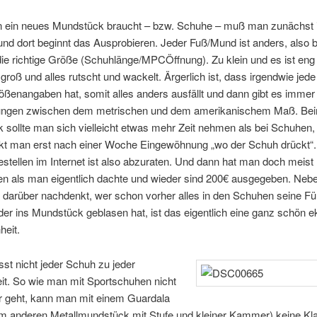
ein neues Mundstück braucht – bzw. Schuhe – muß man zunächst i
nd dort beginnt das Ausprobieren. Jeder Fuß/Mund ist anders, also 
ie richtige Größe (Schuhlänge/MPCÖffnung). Zu klein und es ist eng
 groß und alles rutscht und wackelt. Ärgerlich ist, dass irgendwie jed
ßenangaben hat, somit alles anders ausfällt und dann gibt es immer
ngen zwischen dem metrischen und dem amerikanischem Maß. Be
sollte man sich vielleicht etwas mehr Zeit nehmen als bei Schuhen,
kt man erst nach einer Woche Eingewöhnung „wo der Schuh drückt“.
stellen im Internet ist also abzuraten. Und dann hat man doch meis
n als man eigentlich dachte und wieder sind 200€ ausgegeben. Nebe
darüber nachdenkt, wer schon vorher alles in den Schuhen seine Fü
der ins Mundstück geblasen hat, ist das eigentlich eine ganz schön ek
heit.
st nicht jeder Schuh zu jeder
it. So wie man mit Sportschuhen nicht
er geht, kann man mit einem Guardala
em anderen Metallmundstück mit Stufe und kleiner Kammer) keine Kl