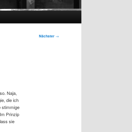
Nächster
→
 so. Naja,
e, die ich
le stimmige
Im Prinzip
dass sie