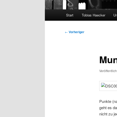
Hauptmenü
Start
Tobias Haecker
Un
Beitragsnavigation
←
Vorheriger
Mun
Veröffentlic
Punkte (na
geht es d
nicht zu j