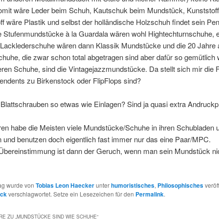
Somit wäre Leder beim Schuh, Kautschuk beim Mundstück, Kunststof
off wäre Plastik und selbst der holländische Holzschuh findet sein Pe
ie Stufenmundstücke à la Guardala wären wohl Hightechturnschuhe, e
Lacklederschuhe wären dann Klassik Mundstücke und die 20 Jahre a
chuhe, die zwar schon total abgetragen sind aber dafür so gemütlich 
ren Schuhe, sind die Vintagejazzmundstücke. Da stellt sich mir die 
endents zu Birkenstock oder FlipFlops sind?
Blattschrauben so etwas wie Einlagen? Sind ja quasi extra Andruckpl
ren habe die Meisten viele Mundstücke/Schuhe in ihren Schubladen 
 und benutzen doch eigentlich fast immer nur das eine Paar/MPC.
e Übereinstimmung ist dann der Geruch, wenn man sein Mundstück ni
rag wurde von
Tobias Leon Haecker
unter
humoristisches
,
Philosophisches
veröff
ck
verschlagwortet. Setze ein Lesezeichen für den
Permalink
.
E ZU „
MUNDSTÜCKE SIND WIE SCHUHE
“