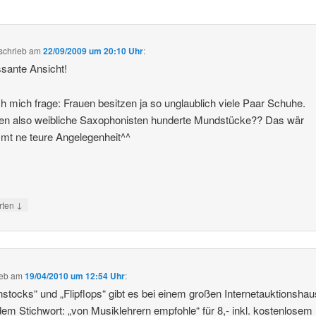
schrieb
am
22/09/2009 um 20:10 Uhr
:
ssante Ansicht!
h mich frage: Frauen besitzen ja so unglaublich viele Paar Schuhe.
en also weibliche Saxophonisten hunderte Mundstücke?? Das wär
mt ne teure Angelegenheit^^
p
↓
rten
ieb
am
19/04/2010 um 12:54 Uhr
:
nstocks“ und „Flipflops“ gibt es bei einem großen Internetauktionshau
dem Stichwort: „von Musiklehrern empfohle“ für 8,- inkl. kostenlosem