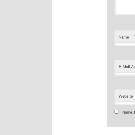
Name
E-Mail-A
Website
Name, E