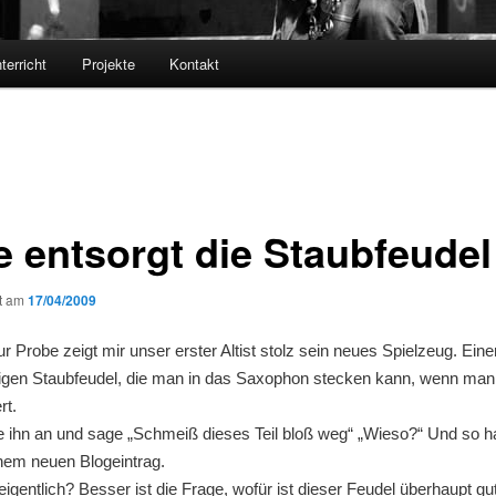
terricht
Projekte
Kontakt
te entsorgt die Staubfeudel
ht am
17/04/2009
r Probe zeigt mir unser erster Altist stolz sein neues Spielzeug. Eine
gen Staubfeudel, die man in das Saxophon stecken kann, wenn man
rt.
 ihn an und sage „Schmeiß dieses Teil bloß weg“ „Wieso?“ Und so hat
nem neuen Blogeintrag.
eigentlich? Besser ist die Frage, wofür ist dieser Feudel überhaupt gu