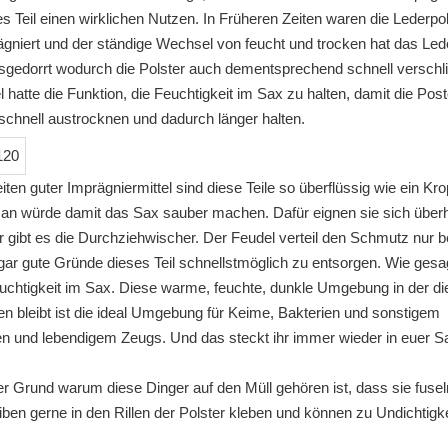
es Teil einen wirklichen Nutzen. In Früheren Zeiten waren die Lederpo
ägniert und der ständige Wechsel von feucht und trocken hat das Led
sgedorrt wodurch die Polster auch dementsprechend schnell verschl
 hatte die Funktion, die Feuchtigkeit im Sax zu halten, damit die Post
chnell austrocknen und dadurch länger halten.
iten guter Imprägniermittel sind diese Teile so überflüssig wie ein Kro
an würde damit das Sax sauber machen. Dafür eignen sie sich über
ür gibt es die Durchziehwischer. Der Feudel verteil den Schmutz nur b
gar gute Gründe dieses Teil schnellstmöglich zu entsorgen. Wie gesag
euchtigkeit im Sax. Diese warme, feuchte, dunkle Umgebung in der d
en bleibt ist die ideal Umgebung für Keime, Bakterien und sonstigem
en und lebendigem Zeugs. Und das steckt ihr immer wieder in euer 
er Grund warum diese Dinger auf den Müll gehören ist, dass sie fusel
iben gerne in den Rillen der Polster kleben und können zu Undichtigk