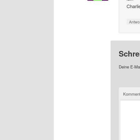
Charli
Antwo
Schre
Deine E-Mai
Komment