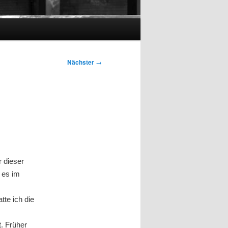
Nächster
→
r dieser
 es im
te ich die
t. Früher