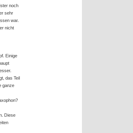
lster noch
er sehr
issen war.
er nicht
pf. Einige
haupt
esser.
t, das Teil
ie ganze
Saxophon?
n. Diese
eiten