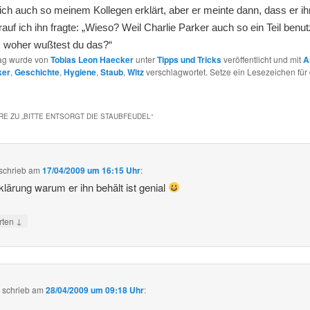
ch auch so meinem Kollegen erklärt, aber er meinte dann, dass er i
rauf ich ihn fragte: „Wieso? Weil Charlie Parker auch so ein Teil benut
, woher wußtest du das?“
rag wurde von
Tobias Leon Haecker
unter
Tipps und Tricks
veröffentlicht und mit
A
ker
,
Geschichte
,
Hygiene
,
Staub
,
Witz
verschlagwortet. Setze ein Lesezeichen für
E ZU „
BITTE ENTSORGT DIE STAUBFEUDEL
“
schrieb
am
17/04/2009 um 16:15 Uhr
:
klärung warum er ihn behält ist genial
↓
rten
n
schrieb
am
28/04/2009 um 09:18 Uhr
: