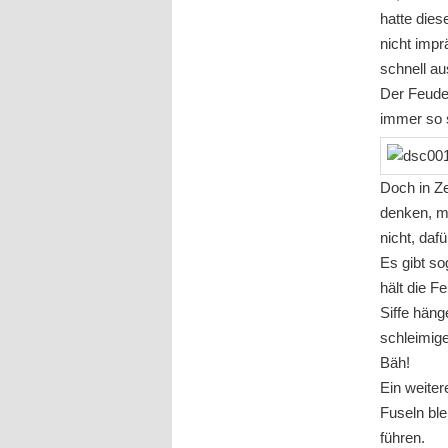
hatte dies
nicht impr
schnell au
Der Feudel
immer so s
Doch in Ze
denken, m
nicht, daf
Es gibt so
hält die F
Siffe häng
schleimig
Bäh!
Ein weiter
Fuseln ble
führen.