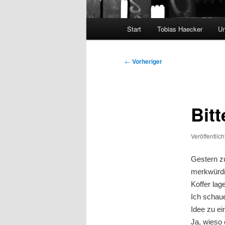
Hauptmenü
Start
Tobias Haecker
Un
Beitragsnavigation
←
Vorheriger
Bit
Veröffentlic
Gestern zu
merkwürdi
Koffer lage
Ich schaue
Idee zu ei
Ja, wieso 