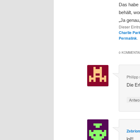
Das habe i
behält, wo
„Ja genau
Dieser Eint
Charlie Par
Permalink
.
0 KOMMENTAR
Philipp
Die Er
Antwo
Zebrio
lol!!