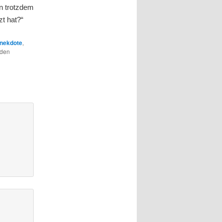
hn trotzdem
zt hat?“
nekdote
,
 den