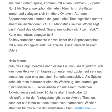
aus den 1920ern spiele, kommen mit einem Goldbeck „Superb“
No. 2 für Sopransaxophon die tiefen Töne nicht. Sie flattern
immer und verlagern sich in höhere Oktaven. Auf dem
Sopransaxophon kommen die ganz tiefen Töne eigentlich nur mit
einem neuen Vandoren V16 S6 Mundstück sauber. Woran liegt
das? Passt das Goldbeck Sopranmundstück nicht zum York?
Kann man etwas dagegen tun?
Selbstverständlich möchte ich viel lieber das Sopransaxophon
mit einem Vintage-Mundstück spielen. Passt einfach besser!
Oder?
Hallo Martin,
puh, das klingt irgendwie nach einem Fall von Gear-Syndrom. Ich
kann den Reiz von Vintageinstrumenten und Equipment sehr gut
verstehen, aber eher aus einer Sammlerperspektive. Als Spieler
sehe ich mein Instrument eher als Werkzeug, das erstmal gut
funktionieren muß. Lieber arbeite ich mit einem modernen
Akkubohrer als mit einer 80 Jahre alten Handkurbel 😉
Ich weiß, unter den Vintagefans gibt es so diverse Theorien,
dass der alte Kram mit dem neuen nicht harmoniert. Wirklich
stimmen tut das nur in den wenigsten Fällen.
Weiterlesen
→