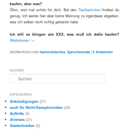
kaufen, aber was?
Öhm, erst mal schön für dich. Bei den
Testberichten
findest du
genug. Ich werde hier aber keine Meinung zu irgendwas abgeben,
was ich selber nicht richtig getestet habe.
Ich will so klingen wie XXX, was muß ich dafür kaufen?
Weiterlesen
→
Veröffentlicht unter
humoristisches
,
Sprechstunde
|
5
Antworten
SUCHEN
S
u
c
h
KATEGORIEN
e
Ankündigungen
(27)
n
auch für Nicht-Saxophonisten
(24)
Auftritte
(3)
diverses
(21)
Gastschreiber
(2)