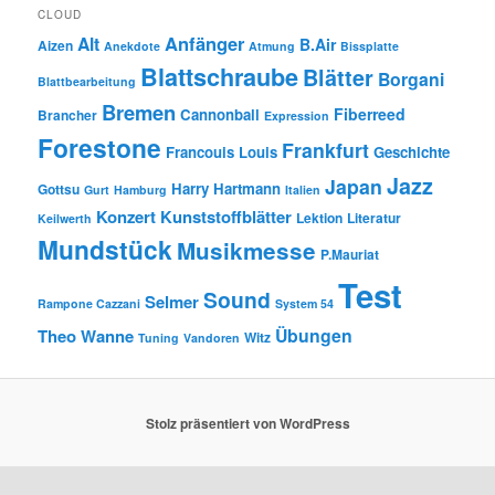
CLOUD
Anfänger
Alt
B.Air
Aizen
Anekdote
Atmung
Bissplatte
Blattschraube
Blätter
Borgani
Blattbearbeitung
Bremen
Fiberreed
Cannonball
Brancher
Expression
Forestone
Frankfurt
Francouis Louis
Geschichte
Jazz
Japan
Harry Hartmann
Gottsu
Gurt
Hamburg
Italien
Konzert
Kunststoffblätter
Lektion
Literatur
Keilwerth
Mundstück
Musikmesse
P.Mauriat
Test
Sound
Selmer
Rampone Cazzani
System 54
Übungen
Theo Wanne
Witz
Tuning
Vandoren
Stolz präsentiert von WordPress