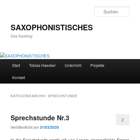
Zum
Zum
primären
sekundären
Such
Inhalt
Inhalt
springen
springen
SAXOPHONISTISCHES
Das Saxblog
Hauptmenü
Start
Tobias Haecker
Unterricht
Projekte
Kontakt
KATEGORIEARCHIV:
SPRECHSTUNDE
Sprechstunde Nr.3
2
Veröffentlicht am
31/03/2020
In der Sprechstunde werde ich von Lesern eingeschickte Fragen