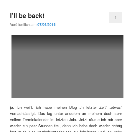
I’ll be back!
1
Veröffentlicht am
07/06/2016
ja, ich weiß, ich habe meinen Blog „in letzter Zeit“ „etwas“
vernachlässigt. Das lag unter anderem an meinem doch sehr
vollem Terminkalender im letzten Jahr. Jetzt räume ich mir aber
wieder ein paar Stunden frei, denn ich habe doch wieder richtig
lust mich hier worthülsentechnisch zu fabulieren und ich habe