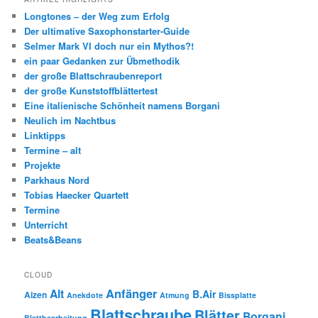
Longtones – der Weg zum Erfolg
Der ultimative Saxophonstarter-Guide
Selmer Mark VI doch nur ein Mythos?!
ein paar Gedanken zur Übmethodik
der große Blattschraubenreport
der große Kunststoffblättertest
Eine italienische Schönheit namens Borgani
Neulich im Nachtbus
Linktipps
Termine – alt
Projekte
Parkhaus Nord
Tobias Haecker Quartett
Termine
Unterricht
Beats&Beans
CLOUD
Anfänger
Alt
B.Air
Aizen
Anekdote
Atmung
Bissplatte
Blattschraube
Blätter
Borgani
Blattbearbeitung