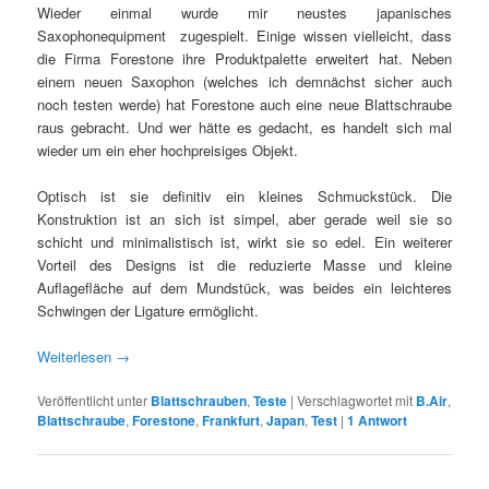
Wieder einmal wurde mir neustes japanisches
Saxophonequipment zugespielt. Einige wissen vielleicht, dass
die Firma Forestone ihre Produktpalette erweitert hat. Neben
einem neuen Saxophon (welches ich demnächst sicher auch
noch testen werde) hat Forestone auch eine neue Blattschraube
raus gebracht. Und wer hätte es gedacht, es handelt sich mal
wieder um ein eher hochpreisiges Objekt.
Optisch ist sie definitiv ein kleines Schmuckstück. Die
Konstruktion ist an sich ist simpel, aber gerade weil sie so
schicht und minimalistisch ist, wirkt sie so edel. Ein weiterer
Vorteil des Designs ist die reduzierte Masse und kleine
Auflagefläche auf dem Mundstück, was beides ein leichteres
Schwingen der Ligature ermöglicht.
Weiterlesen
→
Veröffentlicht unter
Blattschrauben
,
Teste
|
Verschlagwortet mit
B.Air
,
Blattschraube
,
Forestone
,
Frankfurt
,
Japan
,
Test
|
1
Antwort