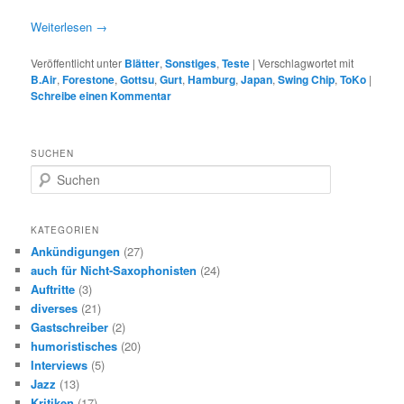
Weiterlesen
→
Veröffentlicht unter
Blätter
,
Sonstiges
,
Teste
|
Verschlagwortet mit
B.Air
,
Forestone
,
Gottsu
,
Gurt
,
Hamburg
,
Japan
,
Swing Chip
,
ToKo
|
Schreibe einen Kommentar
SUCHEN
S
u
c
h
KATEGORIEN
e
Ankündigungen
(27)
n
auch für Nicht-Saxophonisten
(24)
Auftritte
(3)
diverses
(21)
Gastschreiber
(2)
humoristisches
(20)
Interviews
(5)
Jazz
(13)
Kritiken
(17)