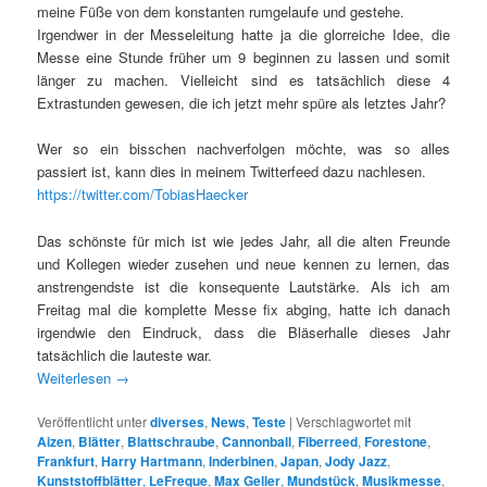
meine Füße von dem konstanten rumgelaufe und gestehe.
Irgendwer in der Messeleitung hatte ja die glorreiche Idee, die
Messe eine Stunde früher um 9 beginnen zu lassen und somit
länger zu machen. Vielleicht sind es tatsächlich diese 4
Extrastunden gewesen, die ich jetzt mehr spüre als letztes Jahr?
Wer so ein bisschen nachverfolgen möchte, was so alles
passiert ist, kann dies in meinem Twitterfeed dazu nachlesen.
https://twitter.com/TobiasHaecker
Das schönste für mich ist wie jedes Jahr, all die alten Freunde
und Kollegen wieder zusehen und neue kennen zu lernen, das
anstrengendste ist die konsequente Lautstärke. Als ich am
Freitag mal die komplette Messe fix abging, hatte ich danach
irgendwie den Eindruck, dass die Bläserhalle dieses Jahr
tatsächlich die lauteste war.
Weiterlesen
→
Veröffentlicht unter
diverses
,
News
,
Teste
|
Verschlagwortet mit
Aizen
,
Blätter
,
Blattschraube
,
Cannonball
,
Fiberreed
,
Forestone
,
Frankfurt
,
Harry Hartmann
,
Inderbinen
,
Japan
,
Jody Jazz
,
Kunststoffblätter
,
LeFreque
,
Max Geller
,
Mundstück
,
Musikmesse
,