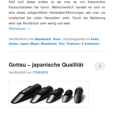
fühlt sich etwas anders an als man es von klassischen
Kautschukteilen her kennt. Wahrscheinlich handelt es sich im
eine etwas zeitgemäßere Hardrubber-Mischungen wie man sie
inzwischen bei vielen Herstellern sieht. Durch die Mattierung
wirkt das Mundstück sehr wertig und edel.
Weiterlesen
→
Veröffentlicht unter
Mundstück
,
Teste
|
Verschlagwortet mit
Aizen
,
Gottsu
,
Japan
,
Meyer
,
Mundstück
,
Test
,
Thomann
|
8
Antworten
Gottsu – japanische Quailität
5
Veröffentlicht am
17/05/2012