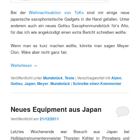
Bei der
Weihnachtsaktion von ToKo
sind mir einige neue
japanische saxophonistische Gadgets in die Hand gefallen. Unter
anderem auch ein neues Gottsu Saxophonmundstück für’s Alto,
für das ich wie angekündigt einen extra Bericht schreiben wollte.
Wenn man es kurz machen wollte, könnte man sagen Meyer-
Clon. Wäre aber nicht ganz fair.
Weiterlesen
→
Veröffentlicht unter
Mundstück
,
Teste
|
Verschlagwortet mit
Aizen
,
Gottsu
,
Japan
,
Meyer
,
Mundstück
|
Schreibe einen Kommentar
Neues Equipment aus Japan
Veröffentlicht am
21/12/2011
Letztes Wochenende war Besuch aus Japan bei
Holblasinstrumentenmeister Thorsten Köhler in Pinneberg und