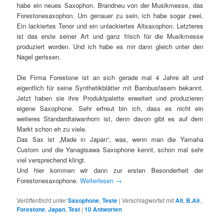
habe ein neues Saxophon. Brandneu von der Musikmesse, das
Forestonesaxophon. Um genauer zu sein, ich habe sogar zwei.
Ein lackiertes Tenor und ein unlackiertes Altsaxophon. Letzteres
ist das erste seiner Art und ganz frisch für die Musikmesse
produziert worden. Und ich habe es mir dann gleich unter den
Nagel gerissen.
Die Firma Forestone ist an sich gerade mal 4 Jahre alt und
eigentlich für seine Synthetikblätter mit Bambusfasern bekannt.
Jetzt haben sie ihre Produktpalette erweitert und produzieren
eigene Saxophone. Sehr erfreut bin ich, dass es nicht ein
weiteres Standardtaiwanhorn ist, denn davon gibt es auf dem
Markt schon eh zu viele.
Das Sax ist „Made in Japan“, was, wenn man die Yamaha
Custom und die Yanagisawa Saxophone kennt, schon mal sehr
viel versprechend klingt.
Und hier kommen wir dann zur ersten Besonderheit der
Forestonesaxophone.
Weiterlesen
→
Veröffentlicht unter
Saxophone
,
Teste
|
Verschlagwortet mit
Alt
,
B.Air
,
Forestone
,
Japan
,
Test
|
10
Antworten