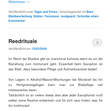
Weiterlesen
→
Veröffentlicht unter
Tipps und Tricks
|
Verschlagwortet mit
Blatt
,
Blattbearbeitung
,
Blätter
,
Forestone
,
reedguard
|
Schreibe einen
Kommentar
Reedrituale
3
Veröffentlicht am
12/03/2009
Im Reich der Musiker gibt es manchmal kurioses wenn es um die
Beziehung zum Instrument geht. Essentiell beim Saxophon ist
das Blatt, dass besondere Pflege und Aufmerksamkeit bedarf.
Von Lagern in Alkohol/Wasser-Mischungen bei Mondzeit bis hin
zu Honigversiegelugen kann man zur Blattpflege viel
interessantes lesen.
Tatsächlich ist an vielem etwas dran aber jeder Saxophonist muß
selber seine Routine entwickeln und für sich raus finden, was für
ihn funktioniert.