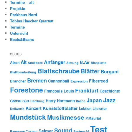
Termine – alt
Projekte
Parkhaus Nord
Tobias Haecker Quartett
Termine
Unterricht
Beats&Beans
CLOUD
Anfänger
Alt
B.Air
Aizen
Anekdote
Atmung
Bissplatte
Blattschraube
Blätter
Borgani
Blattbearbeitung
Bremen
Fiberreed
Cannonball
Brancher
Expression
Forestone
Frankfurt
Francouis Louis
Geschichte
Jazz
Japan
Harry Hartmann
Gottsu
Gurt
Hamburg
Italien
Konzert
Kunststoffblätter
Lektion
Literatur
Keilwerth
Mundstück
Musikmesse
P.Mauriat
Test
Sound
Selmer
Rampone Cazzani
System 54