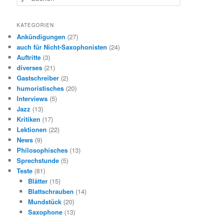
u
c
h
KATEGORIEN
e
Ankündigungen
(27)
n
auch für Nicht-Saxophonisten
(24)
Auftritte
(3)
diverses
(21)
Gastschreiber
(2)
humoristisches
(20)
Interviews
(5)
Jazz
(13)
Kritiken
(17)
Lektionen
(22)
News
(9)
Philosophisches
(13)
Sprechstunde
(5)
Teste
(81)
Blätter
(15)
Blattschrauben
(14)
Mundstück
(20)
Saxophone
(13)