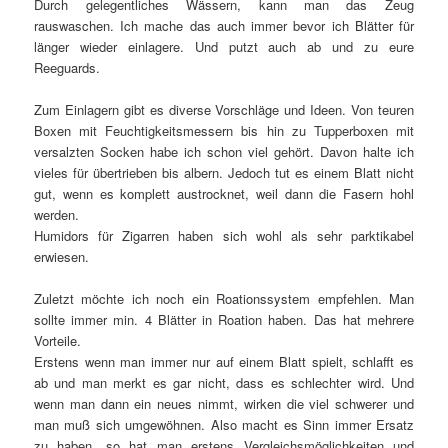
Durch gelegentliches Wässern, kann man das Zeug
rauswaschen. Ich mache das auch immer bevor ich Blätter für
länger wieder einlagere. Und putzt auch ab und zu eure
Reeguards.
Zum Einlagern gibt es diverse Vorschläge und Ideen. Von teuren
Boxen mit Feuchtigkeitsmessern bis hin zu Tupperboxen mit
versalzten Socken habe ich schon viel gehört. Davon halte ich
vieles für übertrieben bis albern. Jedoch tut es einem Blatt nicht
gut, wenn es komplett austrocknet, weil dann die Fasern hohl
werden.
Humidors für Zigarren haben sich wohl als sehr parktikabel
erwiesen.
Zuletzt möchte ich noch ein Roationssystem empfehlen. Man
sollte immer min. 4 Blätter in Roation haben. Das hat mehrere
Vorteile.
Erstens wenn man immer nur auf einem Blatt spielt, schlafft es
ab und man merkt es gar nicht, dass es schlechter wird. Und
wenn man dann ein neues nimmt, wirken die viel schwerer und
man muß sich umgewöhnen. Also macht es Sinn immer Ersatz
zu haben, so hat man erstens Vergleichsmöglichkeiten und