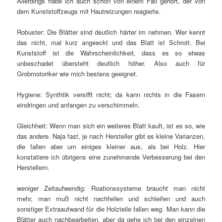
Allerdings habe ich auch schon von einem Fall gehört, der von
dem Kunststoffzeugs mit Hautreizungen reagierte.
Robuster: Die Blätter sind deutlich härter im nehmen. Wer kennt
das nicht, mal kurz angeeckt und das Blatt ist Schrott. Bei
Kunststoff ist die Wahrscheinlichkeit, dass es so etwas
unbeschadet übersteht deutlich höher. Also auch für
Grobmotoriker wie mich bestens geeignet.
Hygiene: Synthtik versifft nicht; da kann nichts in die Fasern
eindringen und anfangen zu verschimmeln.
Gleichheit: Wenn man sich ein weiteres Blatt kauft, ist es so, wie
das andere. Naja fast, je nach Hersteller gibt es kleine Varianzen,
die fallen aber um einiges kleiner aus, als bei Holz. Hier
konstatiere ich übrigens eine zunehmende Verbesserung bei den
Herstellern.
weniger Zeitaufwendig: Roationssysteme braucht man nicht
mehr, man muß nicht nachfeilen und schleifen und auch
sonstiger Extraaufwand für die Holzteile fallen weg. Man kann die
Blätter auch nachbearbeiten, aber da gehe ich bei den einzelnen