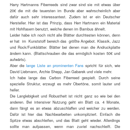
Harry Hartmanns Fiberreeds sind zwar sind sie mit etwas über
20€ die mit die teuersten im Bunde aber wahrscheinlich aber
dafür auch sehr interessantest. Zudem ist er ein Deutscher
Hersteller. Hier ist das Prinzip, dass Herr Hartmann ein Material
mit Hohlfasern benutzt, welche denen im Bambus ähnelt.
Leider habe ich noch nicht alle Blätter durchtesten können, denn
er hat im Kunststoff bereich das größte Angebot. Klassik, Jazz
und Rock/Funkblätter. Blätter bei denen man die Andruckplatte
ändern kann. (Blattschrauben die das ermöglich kosten 50€ und
aufwärts).
Aber die
lange Liste an prominenten Fans
spricht für sich, wie
David Liebmann, Archie Shepp, Jan Gabarek und viele mehr.
Ich habe lange das Carbon Fiberreed gespielt. Durch seine
spezielle Struktur, erzeugt es mehr Obertöne, somit lauter und
heller.
Die Langlebigkeit und Robustheit ist nicht ganz so wie bei den
anderen. Bei intensiver Nutzung geht ein Blatt ca. 4 Monate,
dann fängt es an etwas abzuschlaffen und weicher zu werden.
Dafür ist hier das Nachbearbeiten unkompliziert. Einfach die
Spitze etwas abschleifen, und das Blatt geht wieder. Allerdings
sollte man aufpassen, wenn man zuviel nachschleift. Die