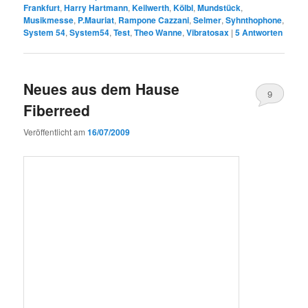
Frankfurt
,
Harry Hartmann
,
Keilwerth
,
Kölbl
,
Mundstück
,
Musikmesse
,
P.Mauriat
,
Rampone Cazzani
,
Selmer
,
Syhnthophone
,
System 54
,
System54
,
Test
,
Theo Wanne
,
Vibratosax
|
5
Antworten
Neues aus dem Hause
9
Fiberreed
Veröffentlicht am
16/07/2009