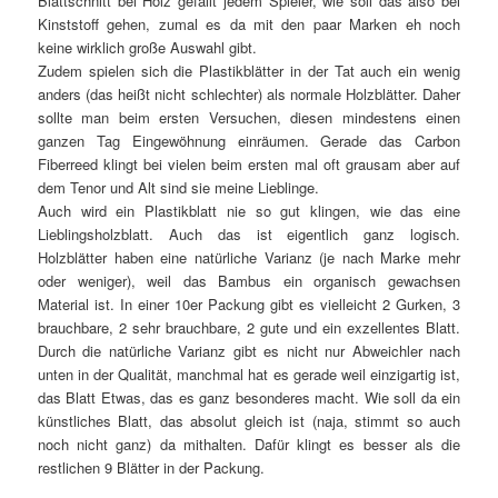
Blattschnitt bei Holz gefällt jedem Spieler, wie soll das also bei
Kinststoff gehen, zumal es da mit den paar Marken eh noch
keine wirklich große Auswahl gibt.
Zudem spielen sich die Plastikblätter in der Tat auch ein wenig
anders (das heißt nicht schlechter) als normale Holzblätter. Daher
sollte man beim ersten Versuchen, diesen mindestens einen
ganzen Tag Eingewöhnung einräumen. Gerade das Carbon
Fiberreed klingt bei vielen beim ersten mal oft grausam aber auf
dem Tenor und Alt sind sie meine Lieblinge.
Auch wird ein Plastikblatt nie so gut klingen, wie das eine
Lieblingsholzblatt. Auch das ist eigentlich ganz logisch.
Holzblätter haben eine natürliche Varianz (je nach Marke mehr
oder weniger), weil das Bambus ein organisch gewachsen
Material ist. In einer 10er Packung gibt es vielleicht 2 Gurken, 3
brauchbare, 2 sehr brauchbare, 2 gute und ein exzellentes Blatt.
Durch die natürliche Varianz gibt es nicht nur Abweichler nach
unten in der Qualität, manchmal hat es gerade weil einzigartig ist,
das Blatt Etwas, das es ganz besonderes macht. Wie soll da ein
künstliches Blatt, das absolut gleich ist (naja, stimmt so auch
noch nicht ganz) da mithalten. Dafür klingt es besser als die
restlichen 9 Blätter in der Packung.