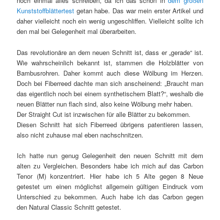
noch einmal alles schreiben, da ich das schon in
dem großen
Kunststoffblättertest
getan habe. Das war mein erster Artikel und
daher vielleicht noch ein wenig ungeschliffen. Vielleicht sollte ich
den mal bei Gelegenheit mal überarbeiten.
Das revolutionäre an dem neuen Schnitt ist, dass er „gerade“ ist.
Wie wahrscheinlich bekannt ist, stammen die Holzblätter von
Bambusrohren. Daher kommt auch diese Wölbung im Herzen.
Doch bei Fiberreed dachte man sich anscheinend: „Braucht man
das eigentlich noch bei einem synthetischem Blatt?“, weshalb die
neuen Blätter nun flach sind, also keine Wölbung mehr haben.
Der Straight Cut ist inzwischen für alle Blätter zu bekommen.
Diesen Schnitt hat sich Fiberreed übrigens patentieren lassen,
also nicht zuhause mal eben nachschnitzen.
Ich hatte nun genug Gelegenheit den neuen Schnitt mit dem
alten zu Vergleichen. Besonders habe ich mich auf das Carbon
Tenor (M) konzentriert. Hier habe ich 5 Alte gegen 8 Neue
getestet um einen möglichst allgemein gültigen Eindruck vom
Unterschied zu bekommen. Auch habe ich das Carbon gegen
den Natural Classic Schnitt getestet.