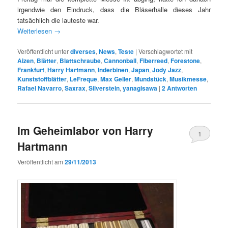
irgendwie den Eindruck, dass die Bläserhalle dieses Jahr
tatsächlich die lauteste war.
Weiterlesen
→
Veröffentlicht unter
diverses
,
News
,
Teste
|
Verschlagwortet mit
Aizen
,
Blätter
,
Blattschraube
,
Cannonball
,
Fiberreed
,
Forestone
,
Frankfurt
,
Harry Hartmann
,
Inderbinen
,
Japan
,
Jody Jazz
,
Kunststoffblätter
,
LeFreque
,
Max Geller
,
Mundstück
,
Musikmesse
,
Rafael Navarro
,
Saxrax
,
Silverstein
,
yanagisawa
|
2
Antworten
Im Geheimlabor von Harry
1
Hartmann
Veröffentlicht am
29/11/2013