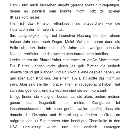
Haptik und auch Aussehen angeht (gerade etwas für diejenigen,
denen es peinlich sein könnte, nicht Holz zu spielen
(Klassikorchester)).
Hier ist das Prinzip Teflonfasern so anzuordnen wie die
Holzfasern der normalen Blätter.
Ihre Langlebigkeit liegt bei intensiver Nutzung bei über einem
halben Jahr oder noch länger. Meist löst sich unten dann die
Folie ab. Ich habe noch 10 Jahre alte weniger benutzte
Klarinettenblätter und die spielen sich immer noch tadellos.
Leider hatten die Blätter früher eine etwas zu große Abweichrate.
Die Blätter klangen nicht gleich, es gab Blätter die einfach
überwältigend gut klangen und sich von alleine gespielt haben, es
gab aber auch Krücken. Bei einem 15€ Blatt sollte das nicht so
sein. Aber seid sie die Fibracell Premier rausgebracht haben, hat
sich das geändert, und inzwischen sind sie sehr konstant.
Einige finden sie klanglich besser als die alten, andere meinen
genau das Gegenteil, ich meine, Klangfarbe ist
Geschmackssache. Ich habe gerüchteweise gehört, dass sie
damals die Rezeptur und Herstellung verändern mußten, da
aufgrund des 11.Septembers eine benötigte Chemikalie in den
USA unzulässig wurde und sie deshalb umsteigen