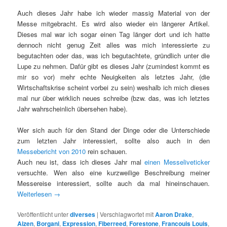
Auch dieses Jahr habe ich wieder massig Material von der
Messe mitgebracht. Es wird also wieder ein längerer Artikel.
Dieses mal war ich sogar einen Tag länger dort und ich hatte
dennoch nicht genug Zeit alles was mich interessierte zu
begutachten oder das, was ich begutachtete, gründlich unter die
Lupe zu nehmen. Dafür gibt es dieses Jahr (zumindest kommt es
mir so vor) mehr echte Neuigkeiten als letztes Jahr, (die
Wirtschaftskrise scheint vorbei zu sein) weshalb ich mich dieses
mal nur über wirklich neues schreibe (bzw. das, was ich letztes
Jahr wahrscheinlich übersehen habe).
Wer sich auch für den Stand der Dinge oder die Unterschiede
zum letzten Jahr interessiert, sollte also auch in den
Messebericht von 2010
rein schauen.
Auch neu ist, dass ich dieses Jahr mal
einen Messeliveticker
versuchte. Wen also eine kurzweilige Beschreibung meiner
Messereise interessiert, sollte auch da mal hineinschauen.
Weiterlesen
→
Veröffentlicht unter
diverses
|
Verschlagwortet mit
Aaron Drake
,
Aizen
,
Borgani
,
Expression
,
Fiberreed
,
Forestone
,
Francouis Louis
,