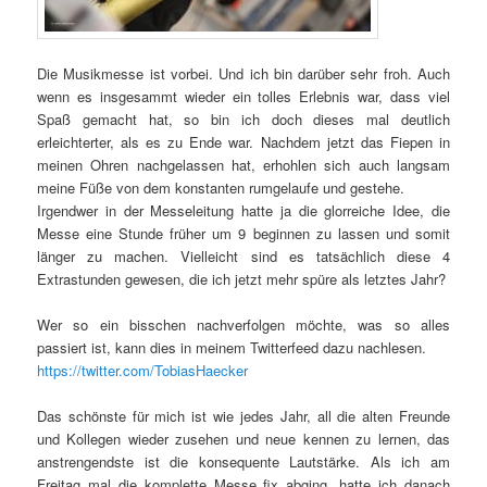
Die Musikmesse ist vorbei. Und ich bin darüber sehr froh. Auch
wenn es insgesammt wieder ein tolles Erlebnis war, dass viel
Spaß gemacht hat, so bin ich doch dieses mal deutlich
erleichterter, als es zu Ende war. Nachdem jetzt das Fiepen in
meinen Ohren nachgelassen hat, erhohlen sich auch langsam
meine Füße von dem konstanten rumgelaufe und gestehe.
Irgendwer in der Messeleitung hatte ja die glorreiche Idee, die
Messe eine Stunde früher um 9 beginnen zu lassen und somit
länger zu machen. Vielleicht sind es tatsächlich diese 4
Extrastunden gewesen, die ich jetzt mehr spüre als letztes Jahr?
Wer so ein bisschen nachverfolgen möchte, was so alles
passiert ist, kann dies in meinem Twitterfeed dazu nachlesen.
https://twitter.com/TobiasHaecker
Das schönste für mich ist wie jedes Jahr, all die alten Freunde
und Kollegen wieder zusehen und neue kennen zu lernen, das
anstrengendste ist die konsequente Lautstärke. Als ich am
Freitag mal die komplette Messe fix abging, hatte ich danach