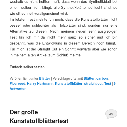
weshalb es nicht heißen muß, dass wenn das Synthetikblatt bei
einem selber nicht klingt, alle Synthetikblätter schlecht sind, so
wie oft schnell verallgemeinert wird.
Im letzten Test meinte ich noch, dass die Kunststoffblätter nicht
besser oder schlechter als Holzblätter sind, sondern nur eine
Alternative zu diesen. Nach meinem neuen sehr ausgiebigen
Test bin ich mir da nicht mehr ganz so sicher und ich bin
gespannt, was die Entwicklung in diesem Bereich noch bringt.
Für mich ist der Straight Cut ein Schritt vorwärts aber wie schon
in meinem alten Artikel zum Schluß meinte:
Einfach selber testen!
Veröffentlicht unter
Blätter
|
Verschlagwortet mit
Blätter
,
carbon
,
Fiberreed
,
Harry Hartmann
,
Kunststoffblätter
,
straight cut
,
Test
|
9
Antworten
Der große
49
Kunststoffblättertest