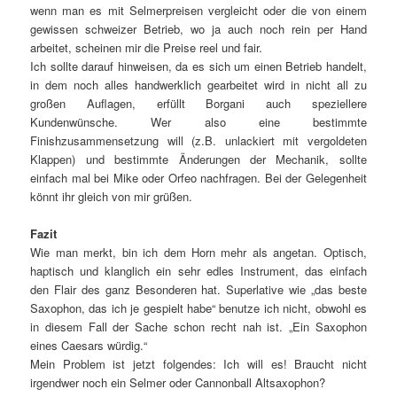
wenn man es mit Selmerpreisen vergleicht oder die von einem
gewissen schweizer Betrieb, wo ja auch noch rein per Hand
arbeitet, scheinen mir die Preise reel und fair.
Ich sollte darauf hinweisen, da es sich um einen Betrieb handelt,
in dem noch alles handwerklich gearbeitet wird in nicht all zu
großen Auflagen, erfüllt Borgani auch speziellere
Kundenwünsche. Wer also eine bestimmte
Finishzusammensetzung will (z.B. unlackiert mit vergoldeten
Klappen) und bestimmte Änderungen der Mechanik, sollte
einfach mal bei Mike oder Orfeo nachfragen. Bei der Gelegenheit
könnt ihr gleich von mir grüßen.
Fazit
Wie man merkt, bin ich dem Horn mehr als angetan. Optisch,
haptisch und klanglich ein sehr edles Instrument, das einfach
den Flair des ganz Besonderen hat. Superlative wie „das beste
Saxophon, das ich je gespielt habe“ benutze ich nicht, obwohl es
in diesem Fall der Sache schon recht nah ist. „Ein Saxophon
eines Caesars würdig.“
Mein Problem ist jetzt folgendes: Ich will es! Braucht nicht
irgendwer noch ein Selmer oder Cannonball Altsaxophon?