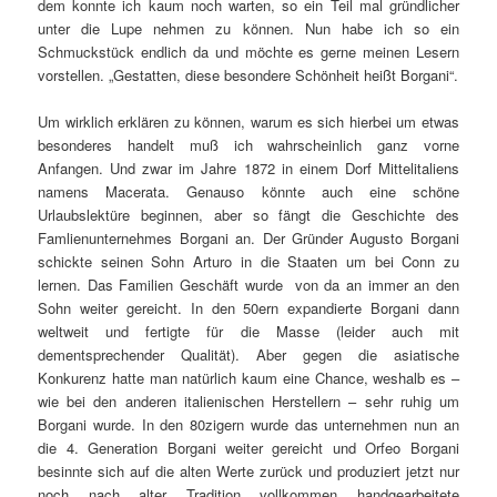
dem konnte ich kaum noch warten, so ein Teil mal gründlicher
unter die Lupe nehmen zu können. Nun habe ich so ein
Schmuckstück endlich da und möchte es gerne meinen Lesern
vorstellen. „Gestatten, diese besondere Schönheit heißt Borgani“.
Um wirklich erklären zu können, warum es sich hierbei um etwas
besonderes handelt muß ich wahrscheinlich ganz vorne
Anfangen. Und zwar im Jahre 1872 in einem Dorf Mittelitaliens
namens Macerata. Genauso könnte auch eine schöne
Urlaubslektüre beginnen, aber so fängt die Geschichte des
Famlienunternehmes Borgani an. Der Gründer Augusto Borgani
schickte seinen Sohn Arturo in die Staaten um bei Conn zu
lernen. Das Familien Geschäft wurde von da an immer an den
Sohn weiter gereicht. In den 50ern expandierte Borgani dann
weltweit und fertigte für die Masse (leider auch mit
dementsprechender Qualität). Aber gegen die asiatische
Konkurenz hatte man natürlich kaum eine Chance, weshalb es –
wie bei den anderen italienischen Herstellern – sehr ruhig um
Borgani wurde. In den 80zigern wurde das unternehmen nun an
die 4. Generation Borgani weiter gereicht und Orfeo Borgani
besinnte sich auf die alten Werte zurück und produziert jetzt nur
noch nach alter Tradition vollkommen handgearbeitete