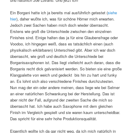
und natürlich Joe Lovano. Und jetzt ich!
Ein Borgani hatte ich ja bereits mal ausführlich getestet (
siehe
hier
), daher wußte ich, was für schöne Hörner mich erwarten.
Jedoch zwei Sachen haben mich doch wieder überrascht.
Erstens wie groß die Unterschiede zwischen den einzelnen
Finishes sind. Einige halten das ja für eine Glaubensfrage oder
Voodoo, ich hingegen weiß, dass es tatsächlich einen (auch
physikalisch erklärbaren) Unterschied gibt. Aber ich war doch
überrascht, wie groß und deutlich die Unterschiede bei
Borganisaxophonen ist. Das liegt vielleicht auch daran, dass die
Borganis recht dick galvanisiert werden. So bieten sie eine große
Klangpalette von weich und gedeckt bis hin zu hart und funky
an. Es lohnt sich also verschiedene Finishes durchzutesten.
Nun mag der ein oder andere meinen, dass liege wie bei Selmer
an einer natürlichen Schwankung bei der Herstellung. Das ist
aber nicht der Fall, aufgrund der zweiten Sache die mich so
überrascht hat. Ich habe auch Saxophone mit dem gleichen
Finish im Vergleich gespielt und sie waren kaum unterscheidbar.
Das spricht für eine sehr hohe Produktionsqualität.
Eigentlich wollte ich da gar nicht weg, da ich mich natürlich in