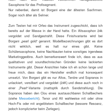
Saxophone für das Profisegment.
Nur nebenbei, damit ist Borgani eine der ältesten Saxfirmen.
Sogar noch älter als Selmer.
Zum Testen hat mir Orfeo das Instrument zugeschickt, dass ich
bereits auf der Messe in der Hand hatte. Ein Altsaxophon 24k
vergoldet und Sandgestrahlt. Diese Finishvariante wird bei
Borgani „pearl gold“ genannt. Modellbezeichnungen gibt es dort
nicht wirklich, weil es halt nur eines gibt. Keine
Schülersaxophone, keine Nachbauten keine sonstiges irgendwas
Marketinggedöns. Auch bemerkenswert finde ich, dass es aus
qualitativen und soundtechnischen Gründen keine lackierten
Instrumente gibt. Dieser Ansichten habe ich eh schon lange und
freue mich, dass das ein Hersteller endlich mal konsequent
umsetzt. Von Borgani gibt es nur Altos, Tenöre und Sopranos in
unlackiert, versilbert und vergoldet (24K) und diese auch noch in
einer „Pearl“-Variante (mattoptik durch Sandstrahlung). Die
Sopranos haben den Clou eines austauschbaren Schallbechers
(siehe
Messebericht
). Tenor und Alt wahlweise mit oder ohne
Hoch-Fis oder mit angelötetem Schallbecher (bessere Resoanz,
jedoch komplizierter beim Zerlegen).