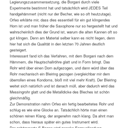
Legierungszusammensetzung, die Borgani durch viele
Experimente bestimmt hat und tatsächlich wird JEDES Teil
handgehämmert (nicht nur der Becher, wie so oft heutzutage).
Orfeo erklärte mir, dass dies essentiell für ein gut klingendes
Horn ist und man früher die Saxophone nur so hergestellt hat und
wahrscheinlich dies der Grund ist, warum die alten Kannen oft so
gut klingen. Denn am Material selber kann es nicht liegen, denn
hier hat sich die Qualität in den letzten 70 Jahren deutlich
gesteigert.
Interessant fand ich das Verfahren, mit dem Borgani nach dem
Hämmern, die Hauptschallröhre glatt und in Form bringt. Das
Rohr wird über einen Dorn aufgezogen, und dann würd über das
Rohr mechanisch ein Bleiring gezogen (vergleichbar mir dem
überrollen eines Kondoms, bloß mit viel mehr Kraft). Der Bleiring
weitet sich natürlich und ist danach müll, aber dadurch wird das
Messingrohr glatt und die Metalldicke des Bleches ist schön
gleichmäßig.
Zur Demonstration nahm Orfeo ein fertig bearbeitetes Rohr und
schlug es wie eine Glocke an. Tatsächlich hörte man einen
schönen reinen Klang, der angenehm nach klang. Da ahnt man
schon, dass hieraus später ein gutes Instrument wird.
Der gehämmerte S-Bogen wird zwecks Formvollendung