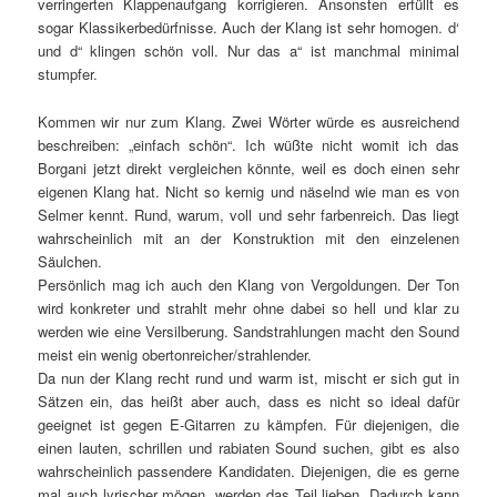
verringerten Klappenaufgang korrigieren. Ansonsten erfüllt es
sogar Klassikerbedürfnisse. Auch der Klang ist sehr homogen. d‘
und d“ klingen schön voll. Nur das a“ ist manchmal minimal
stumpfer.
Kommen wir nur zum Klang. Zwei Wörter würde es ausreichend
beschreiben: „einfach schön“. Ich wüßte nicht womit ich das
Borgani jetzt direkt vergleichen könnte, weil es doch einen sehr
eigenen Klang hat. Nicht so kernig und näselnd wie man es von
Selmer kennt. Rund, warum, voll und sehr farbenreich. Das liegt
wahrscheinlich mit an der Konstruktion mit den einzelenen
Säulchen.
Persönlich mag ich auch den Klang von Vergoldungen. Der Ton
wird konkreter und strahlt mehr ohne dabei so hell und klar zu
werden wie eine Versilberung. Sandstrahlungen macht den Sound
meist ein wenig obertonreicher/strahlender.
Da nun der Klang recht rund und warm ist, mischt er sich gut in
Sätzen ein, das heißt aber auch, dass es nicht so ideal dafür
geeignet ist gegen E-Gitarren zu kämpfen. Für diejenigen, die
einen lauten, schrillen und rabiaten Sound suchen, gibt es also
wahrscheinlich passendere Kandidaten. Diejenigen, die es gerne
mal auch lyrischer mögen, werden das Teil lieben. Dadurch kann