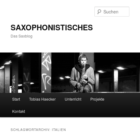
Zum
Zum
primären
sekundären
Such
Inhalt
Inhalt
springen
springen
SAXOPHONISTISCHES
Das Saxblog
Hauptmenü
Start
Tobias Haecker
Unterricht
Projekte
Kontakt
SCHLAGWORTARCHIV:
ITALIEN