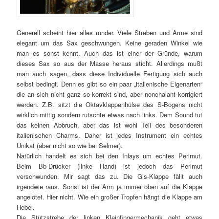
Generell scheint hier alles runder. Viele Streben und Arme sind
elegant um das Sax geschwungen. Keine geraden Winkel wie
man es sonst kennt. Auch das ist einer der Gründe, warum
dieses Sax so aus der Masse heraus sticht. Allerdings mußt
man auch sagen, dass diese Individuelle Fertigung sich auch
selbst bedingt. Denn es gibt so ein paar „italienische Eigenarten“
die an sich nicht ganz so korrekt sind, aber nonchalant korrigiert
werden. Z.B. sitzt die Oktavklappenhülse des S-Bogens nicht
wirklich mittig sondern rutschte etwas nach links. Dem Sound tut
das keinen Abbruch, aber das ist wohl Teil des besonderen
italienischen Charms. Daher ist jedes Instrument ein echtes
Unikat (aber nicht so wie bei Selmer).
Natürlich handelt es sich bei den Inlays um echtes Perlmut.
Beim Bb-Drücker (linke Hand) ist jedoch das Perlmut
verschwunden. Mir sagt das zu. Die Gis-Klappe fällt auch
irgendwie raus. Sonst ist der Arm ja immer oben auf die Klappe
angelötet. Hier nicht. Wie ein großer Tropfen hängt die Klappe am
Hebel.
Die Stützstrebe der linken Kleinfingermechanik geht etwas