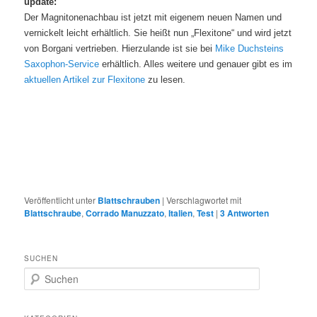
update:
Der Magnitonenachbau ist jetzt mit eigenem neuen Namen und
vernickelt leicht erhältlich. Sie heißt nun „Flexitone“ und wird jetzt
von Borgani vertrieben. Hierzulande ist sie bei
Mike Duchsteins
Saxophon-Service
erhältlich. Alles weitere und genauer gibt es im
aktuellen Artikel zur Flexitone
zu lesen.
Veröffentlicht unter
Blattschrauben
|
Verschlagwortet mit
Blattschraube
,
Corrado Manuzzato
,
Italien
,
Test
|
3
Antworten
SUCHEN
S
u
c
h