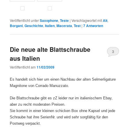
Veröffentlicht unter
Saxophone
,
Teste
|
Verschlagwortet mit
Alt
,
Borgani
,
Geschichte
,
Italien
,
Macerata
,
Test
|
7
Antworten
Die neue alte Blattschraube
3
aus Italien
Veröffentlicht am
11/02/2009
Es handelt sich hier um einen Nachbau der alten Selmerligature
Magnitone von Corrado Manuzzato.
Die Blattschraube gibt es zZ leider nur im italienischem Ebay,
aber zu recht moderaten Preisen.
Sie kommt in einer kleinen schicken Box ohne Kapsel und jede
Schraube hat ihre SerienNr. und wird sehr sorgfältig für den
Postweg verpackt.