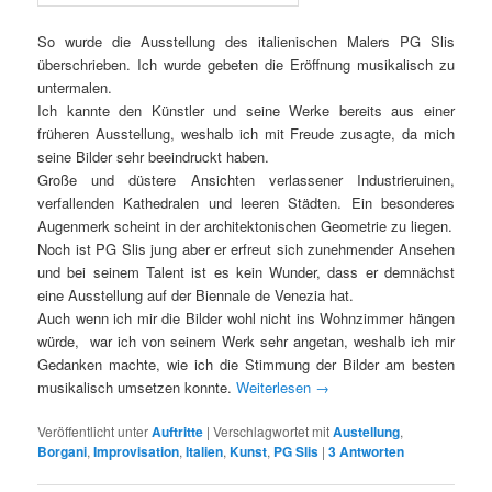
So wurde die Ausstellung des italienischen Malers PG Slis
überschrieben. Ich wurde gebeten die Eröffnung musikalisch zu
untermalen.
Ich kannte den Künstler und seine Werke bereits aus einer
früheren Ausstellung, weshalb ich mit Freude zusagte, da mich
seine Bilder sehr beeindruckt haben.
Große und düstere Ansichten verlassener Industrieruinen,
verfallenden Kathedralen und leeren Städten. Ein besonderes
Augenmerk scheint in der architektonischen Geometrie zu liegen.
Noch ist PG Slis jung aber er erfreut sich zunehmender Ansehen
und bei seinem Talent ist es kein Wunder, dass er demnächst
eine Ausstellung auf der Biennale de Venezia hat.
Auch wenn ich mir die Bilder wohl nicht ins Wohnzimmer hängen
würde, war ich von seinem Werk sehr angetan, weshalb ich mir
Gedanken machte, wie ich die Stimmung der Bilder am besten
musikalisch umsetzen konnte.
Weiterlesen
→
Veröffentlicht unter
Auftritte
|
Verschlagwortet mit
Austellung
,
Borgani
,
Improvisation
,
Italien
,
Kunst
,
PG Slis
|
3
Antworten