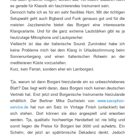
es gerade für Klassik ein faszinierendes Instrument sein.
Dennoch halte ich es für ein sehr flexibles Horn. Mit der richtigen
Setupwahl geht auch Bigband und Funk genauso gut und für die
meisten Jazzbereiche bietet das Borgani eine interessante
Klangvariante. Und für die ganz extreme Lautstärken gibt es ja
heutzutage Mikrophone und Lautsprecher.
Vielleicht ist das der italienische Sound. Zumindest habe ich
keine Probleme mich bei dem Klang in Urlaubsstimmung beim
Sonnenuntergang und einen italienischen Rotwein an der
mediteranen Küste vorzustellen.
Kurz, kein Ferrari, sondern eher ein Lamborgani.
Tja, warum ist dann Borgani hierzulande ein so unbeschriebenes
Blatt? Das liegt wohl daran, dass Borgani noch keinen deutschen
Vertrieb hat. Erst jetzt sind Borganische Instrumente hierzulande
erhältlich. Der Berliner Mike Duchstein von
www.saxophon-
service.de
hat nun ein Satz im Vintage Finish (unlackiert) bei
sich stehen. Dort können sie also angespielt und erworben
werden. Tja, qualitativ hochwertige Handarbeit ist nie billig und
somit liegen die Preise für Borgani bei 3000 und aufwärts. Ein
Schelm, der jetzt an spätrömische Dekadenz denkt. Jedoch