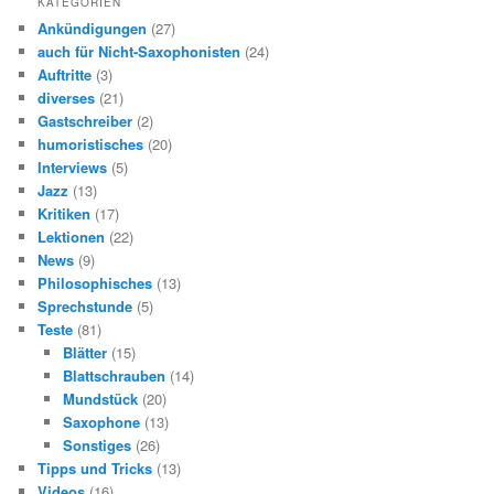
KATEGORIEN
e
Ankündigungen
(27)
n
auch für Nicht-Saxophonisten
(24)
Auftritte
(3)
diverses
(21)
Gastschreiber
(2)
humoristisches
(20)
Interviews
(5)
Jazz
(13)
Kritiken
(17)
Lektionen
(22)
News
(9)
Philosophisches
(13)
Sprechstunde
(5)
Teste
(81)
Blätter
(15)
Blattschrauben
(14)
Mundstück
(20)
Saxophone
(13)
Sonstiges
(26)
Tipps und Tricks
(13)
Videos
(16)