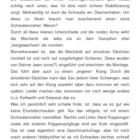
schräg nach unten, was für eine noch sichere Stabilisierung
sorgt. Merkwürdig ist auch die Schraube am Daumenhaken. Um
diese zu lösen brauch man anscheinend einen extra
Schraubenzieher. Warum?
Durch all diese kleinen Unterschiede und die runden Arme wirkt
die Mechanik als wäre sie an dem Saxophon eher
„festgewachsen“ als montiert.
Bemerkenswert ist, das die Mechanik auf einzelnen Säulchen
montiert ist und nicht auf vorgefertigten Schienen. Diese wurden
von Selmer (wem sonst?) eingeführt und erleichtern die Montage.
Das führt aber auch zu einem „engeren“ Klang. Durch die
einzelenen Säulchen kann das Sax jedoch freier Schwingen, was
sich sehr auf den Klang auswirkt (aber dazu kommen wir noch
später). Leider machen das ansonsten nur noch wenige andere
(u.a. Keilwerth und Sequoia) das so.
Was ich persönlich sehr schade finde, ist, dass es so gut wie
keine Einstellschrauben gibt. Nur das nötigste, ist mit einem
Schraubenzieher verstellbar. Rechte und Linke Hand Kopplungen
sowie alle anderen Klappenaufgänge sind per Kork eingestellt.
Das ist zwar eigentlich eine Geschmacksfrage, aber für mich
mach anderen Hobbytüftler ist es mit Schrauben leichter, schnell