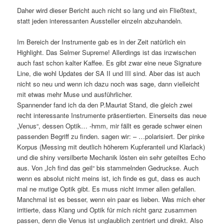
Daher wird dieser Bericht auch nicht so lang und ein Fließtext,
statt jeden interessanten Aussteller einzeln abzuhandeln.
Im Bereich der Instrumente gab es in der Zeit natürlich ein
Highlight. Das Selmer Supreme! Allerdings ist das inzwischen
auch fast schon kalter Kaffee. Es gibt zwar eine neue Signature
Line, die wohl Updates der SA II und III sind. Aber das ist auch
nicht so neu und wenn ich dazu noch was sage, dann vielleicht
mit etwas mehr Muse und ausführlicher.
Spannender fand ich da den P.Mauriat Stand, die gleich zwei
recht interessante Instrumente präsentierten. Einerseits das neue
„Venus“, dessen Optik… -hmm, mir fällt es gerade schwer einen
passenden Begriff zu finden. sagen wir: – …polarisiert. Der pinke
Korpus (Messing mit deutlich höherem Kupferanteil und Klarlack)
und die shiny versilberte Mechanik lösten ein sehr geteiltes Echo
aus. Von „Ich find das geil“ bis stammelnden Gedruckse. Auch
wenn es absolut nicht meins ist, ich finde es gut, dass es auch
mal ne mutige Optik gibt. Es muss nicht immer allen gefallen.
Manchmal ist es besser, wenn ein paar es lieben. Was mich eher
irritierte, dass Klang und Optik für mich nicht ganz zusammen
passen, denn die Venus ist unglaublich zentriert und direkt. Also