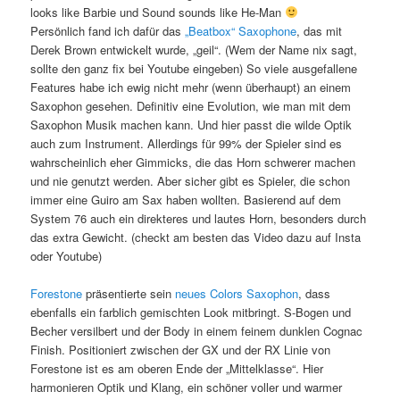
looks like Barbie und Sound sounds like He-Man
Persönlich fand ich dafür das
„Beatbox“ Saxophone
, das mit
Derek Brown entwickelt wurde, „geil“. (Wem der Name nix sagt,
sollte den ganz fix bei Youtube eingeben) So viele ausgefallene
Features habe ich ewig nicht mehr (wenn überhaupt) an einem
Saxophon gesehen. Definitiv eine Evolution, wie man mit dem
Saxophon Musik machen kann. Und hier passt die wilde Optik
auch zum Instrument. Allerdings für 99% der Spieler sind es
wahrscheinlich eher Gimmicks, die das Horn schwerer machen
und nie genutzt werden. Aber sicher gibt es Spieler, die schon
immer eine Guiro am Sax haben wollten. Basierend auf dem
System 76 auch ein direkteres und lautes Horn, besonders durch
das extra Gewicht. (checkt am besten das Video dazu auf Insta
oder Youtube)
Forestone
präsentierte sein
neues Colors Saxophon
, dass
ebenfalls ein farblich gemischten Look mitbringt. S-Bogen und
Becher versilbert und der Body in einem feinem dunklen Cognac
Finish. Positioniert zwischen der GX und der RX Linie von
Forestone ist es am oberen Ende der „Mittelklasse“. Hier
harmonieren Optik und Klang, ein schöner voller und warmer