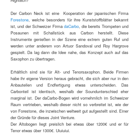
Hightech?
Der Carbon Neck ist eine Kooperation der japanischen Firma
Forestone
, welche besonders für ihre Kunststoffblätter bekannt
ist, und der Schweizer Firma
daCarbo
, die bereits Trompeten und
Posaunen mit Schallstück aus Carbon herstellt. Diese
Instrumente genießen in der Szene eine extrem guten Ruf und
werden unter anderem von Artuor Sandoval und Roy Hargrove
gespielt. Da lag dann die Idee nahe, das Konzept auch auf das
Saxophon zu übertragen.
Erhältlich sind sie für Alt- und Tenorsaxophon. Beide Firmen
habe ihr eigene Version heraus gebracht, die sich aber nur in den
Anbauteilen und Endfertigung etwas unterscheiden. Das
Carbonteil ist identisch, weshalb der Soundunterschied eher
marginal ist. Der daCarbo-Bogen wird vornehmlich im Schweizer
Raum vertrieben, weshalb dieser nicht so verbreitet ist, wie der
von Forestone, die inzwischen weltweit gut aufgestellt sind. Einer
der Gründe für dieses Joint Venture.
Der Altobogen liegt preislich bei etwas über 1200€ und er für
Tenor etwas über 1300€. Uiuiuiui.