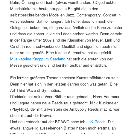
Bahn, Öffnung und Tisch. (etwas womit andere 3D gedruckte
Mundstücke bis heute struggeln) Es gibt die in den
selbstbeschreibenden Modellen Jazz, Contemporary, Concert in
verschiedenen Bahnöffnungen. Ich hoffe, dass ich noch die
Gelegeheit bekomme, die ganz ausführlich und in Ruhe zu testen
und dass die später in vielen Läden stehen werden. Denn gerade
in der Range unter 200€ sind die Klassiker von Meyer, Link und
Co oft in recht schwankender Qualität und eigentlich auch nicht
mehr so zeitgemäß. Eine frische Alternative hat da gefehlt.
Musikatelier Knopp im Saarland
hat sich die ersten von der
Messe gesichert und sind bei ihm testbar und erhältlich.
Ein letztes größeres Thema scheinen Kunststoffblätter zu sein.
Denn hier hat sich in den letzten Jahren doch was getan. Eine
Art Third Wave of Synthetics.
D’addario hat seine Venn Blätter raus gebracht, Harry Hartmann
und Legere haben neue Reeds raus gebracht. Nick Kückmeier
(PlayNick), der mit Silverstein die Ambypoly Reeds macht, war
ebenfalls auf der Brawo.
Und neu entdeckt auf der BRAWO habe ich
LnK Reeds
. Die
etwas langweilig aussehenden Blätter haben mich erstmal an