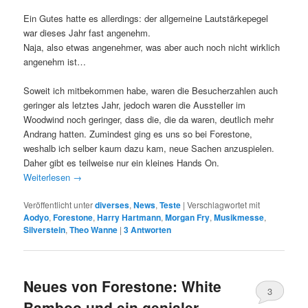
Ein Gutes hatte es allerdings: der allgemeine Lautstärkepegel
war dieses Jahr fast angenehm.
Naja, also etwas angenehmer, was aber auch noch nicht wirklich
angenehm ist…
Soweit ich mitbekommen habe, waren die Besucherzahlen auch
geringer als letztes Jahr, jedoch waren die Aussteller im
Woodwind noch geringer, dass die, die da waren, deutlich mehr
Andrang hatten. Zumindest ging es uns so bei Forestone,
weshalb ich selber kaum dazu kam, neue Sachen anzuspielen.
Daher gibt es teilweise nur ein kleines Hands On.
Weiterlesen
→
Veröffentlicht unter
diverses
,
News
,
Teste
|
Verschlagwortet mit
Aodyo
,
Forestone
,
Harry Hartmann
,
Morgan Fry
,
Musikmesse
,
Silverstein
,
Theo Wanne
|
3
Antworten
Neues von Forestone: White
3
Bamboo und ein genialer