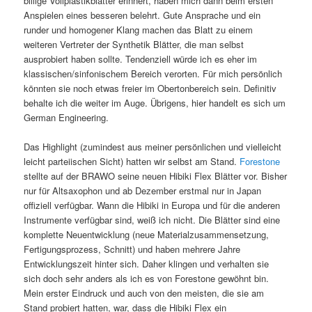
billige Vollplastikblätter erinnert, haben mich dann beim ersten
Anspielen eines besseren belehrt. Gute Ansprache und ein
runder und homogener Klang machen das Blatt zu einem
weiteren Vertreter der Synthetik Blätter, die man selbst
ausprobiert haben sollte. Tendenziell würde ich es eher im
klassischen/sinfonischem Bereich verorten. Für mich persönlich
könnten sie noch etwas freier im Obertonbereich sein. Definitiv
behalte ich die weiter im Auge. Übrigens, hier handelt es sich um
German Engineering.
Das Highlight (zumindest aus meiner persönlichen und vielleicht
leicht parteiischen Sicht) hatten wir selbst am Stand.
Forestone
stellte auf der BRAWO seine neuen Hibiki Flex Blätter vor. Bisher
nur für Altsaxophon und ab Dezember erstmal nur in Japan
offiziell verfügbar. Wann die Hibiki in Europa und für die anderen
Instrumente verfügbar sind, weiß ich nicht. Die Blätter sind eine
komplette Neuentwicklung (neue Materialzusammensetzung,
Fertigungsprozess, Schnitt) und haben mehrere Jahre
Entwicklungszeit hinter sich. Daher klingen und verhalten sie
sich doch sehr anders als ich es von Forestone gewöhnt bin.
Mein erster Eindruck und auch von den meisten, die sie am
Stand probiert hatten, war, dass die Hibiki Flex ein