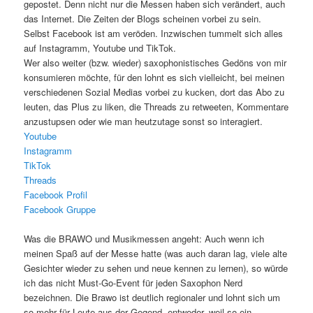
gepostet. Denn nicht nur die Messen haben sich verändert, auch
das Internet. Die Zeiten der Blogs scheinen vorbei zu sein.
Selbst Facebook ist am veröden. Inzwischen tummelt sich alles
auf Instagramm, Youtube und TikTok.
Wer also weiter (bzw. wieder) saxophonistisches Gedöns von mir
konsumieren möchte, für den lohnt es sich vielleicht, bei meinen
verschiedenen Sozial Medias vorbei zu kucken, dort das Abo zu
leuten, das Plus zu liken, die Threads zu retweeten, Kommentare
anzustupsen oder wie man heutzutage sonst so interagiert.
Youtube
Instagramm
TikTok
Threads
Facebook Profil
Facebook Gruppe
Was die BRAWO und Musikmessen angeht: Auch wenn ich
meinen Spaß auf der Messe hatte (was auch daran lag, viele alte
Gesichter wieder zu sehen und neue kennen zu lernen), so würde
ich das nicht Must-Go-Event für jeden Saxophon Nerd
bezeichnen. Die Brawo ist deutlich regionaler und lohnt sich um
so mehr für Leute aus der Gegend, entweder, weil so ein