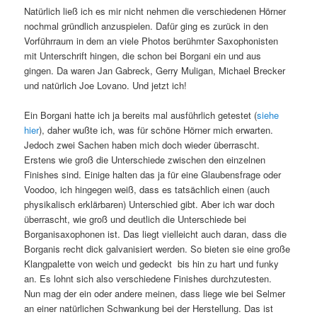
Natürlich ließ ich es mir nicht nehmen die verschiedenen Hörner
nochmal gründlich anzuspielen. Dafür ging es zurück in den
Vorführraum in dem an viele Photos berühmter Saxophonisten
mit Unterschrift hingen, die schon bei Borgani ein und aus
gingen. Da waren Jan Gabreck, Gerry Muligan, Michael Brecker
und natürlich Joe Lovano. Und jetzt ich!
Ein Borgani hatte ich ja bereits mal ausführlich getestet (
siehe
hier
), daher wußte ich, was für schöne Hörner mich erwarten.
Jedoch zwei Sachen haben mich doch wieder überrascht.
Erstens wie groß die Unterschiede zwischen den einzelnen
Finishes sind. Einige halten das ja für eine Glaubensfrage oder
Voodoo, ich hingegen weiß, dass es tatsächlich einen (auch
physikalisch erklärbaren) Unterschied gibt. Aber ich war doch
überrascht, wie groß und deutlich die Unterschiede bei
Borganisaxophonen ist. Das liegt vielleicht auch daran, dass die
Borganis recht dick galvanisiert werden. So bieten sie eine große
Klangpalette von weich und gedeckt bis hin zu hart und funky
an. Es lohnt sich also verschiedene Finishes durchzutesten.
Nun mag der ein oder andere meinen, dass liege wie bei Selmer
an einer natürlichen Schwankung bei der Herstellung. Das ist