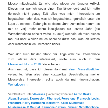
Messe mitgebracht. Es wird also wieder ein längerer Artikel.
Dieses mal war ich sogar einen Tag länger dort und ich hatte
dennoch nicht genug Zeit alles was mich interessierte zu
begutachten oder das, was ich begutachtete, gründlich unter die
Lupe zu nehmen. Dafür gibt es dieses Jahr (zumindest kommt es
mir so vor) mehr echte Neuigkeiten als letztes Jahr, (die
Wirtschaftskrise scheint vorbei zu sein) weshalb ich mich dieses
mal nur über wirklich neues schreibe (bzw. das, was ich letztes
Jahr wahrscheinlich übersehen habe).
Wer sich auch für den Stand der Dinge oder die Unterschiede
zum letzten Jahr interessiert, sollte also auch in den
Messebericht von 2010
rein schauen.
Auch neu ist, dass ich dieses Jahr mal
einen Messeliveticker
versuchte. Wen also eine kurzweilige Beschreibung meiner
Messereise interessiert, sollte auch da mal hineinschauen.
Weiterlesen
→
Veröffentlicht unter
diverses
|
Verschlagwortet mit
Aaron Drake
,
Aizen
,
Borgani
,
Expression
,
Fiberreed
,
Forestone
,
Francouis Louis
,
Frankfurt
,
Harry Hartmann
,
Keilwerth
,
Kölbl
,
Mundstück
,
Musikmesse
,
P.Mauriat
,
Rampone Cazzani
,
Selmer
,
Syhnthophone
,