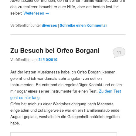
Adventskalender münden, den er seiner Familie widmet. Aber um
das zu realieren braucht er eure Hilfe, aber am besten lest ihr
selber:
Weiterlesen
→
Veröffentlicht unter
diverses
|
Schreibe einen Kommentar
Zu Besuch bei Orfeo Borgani
11
Veröffentlicht am
31/10/2010
Auf der letzten Musikmesse habe ich Orfeo Borgani kennen
gelernt und ich war damals sehr angetan von seinen
Instrumenten. Es entstand ein regelmäßiger Kontakt und er lieh
mir sogar eines seiner Instrumente für einen Test.
Zu dem Test
geht es hier lang
.
Orfeo hat mich zu einer Werksbesichtigung nach Macerata
eingeladen und zufälligerweise war eh ein Familienurlaub ende
August geplant, weshalb ich die Gelegenheit natürlich ergriffen
habe.