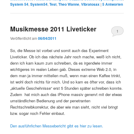
System 54
,
System54
,
Test
,
Theo Wanne
,
Vibratosax
|
5
Antworten
Musikmesse 2011 Liveticker
1
Veröffentlicht am
06/04/2011
So, die Messe ist vorbei und somit auch das Experiment
Liveticker. Ob ich das nächste Jahr noch mache, weiß ich nicht,
denn ich kam kaum zum schreiben, da es irgendwie immer
wichtigeres im realen Leben gab. Dieses extreme Web 2.0, in
dem man ja immer mitteilen muß, wenn man einen Kaffee trinkt,
ist wohl doch nichts für mich. Und so kam es öfter vor, dass ich
„aktuelle Geschehnisse“ erst 5 Stunden später schreiben konnte.
Zudem hat mich auch das iPhone massiv genervt mit der etwas
umständlichen Bedienung und der penetranten
Rechtschreibkorrektur, die aber wie man sieht, nicht viel bringt
bzw. sogar noch Fehler einbaut.
Den ausführlichen Messebericht gibt es hier zu lesen.