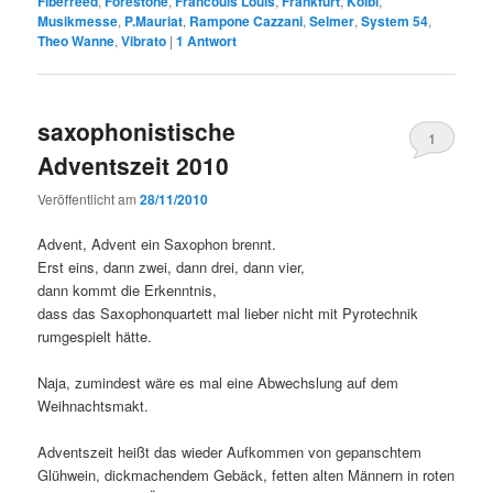
Fiberreed
,
Forestone
,
Francouis Louis
,
Frankfurt
,
Kölbl
,
Musikmesse
,
P.Mauriat
,
Rampone Cazzani
,
Selmer
,
System 54
,
Theo Wanne
,
Vibrato
|
1
Antwort
saxophonistische
1
Adventszeit 2010
Veröffentlicht am
28/11/2010
Advent, Advent ein Saxophon brennt.
Erst eins, dann zwei, dann drei, dann vier,
dann kommt die Erkenntnis,
dass das Saxophonquartett mal lieber nicht mit Pyrotechnik
rumgespielt hätte.
Naja, zumindest wäre es mal eine Abwechslung auf dem
Weihnachtsmakt.
Adventszeit heißt das wieder Aufkommen von gepanschtem
Glühwein, dickmachendem Gebäck, fetten alten Männern in roten