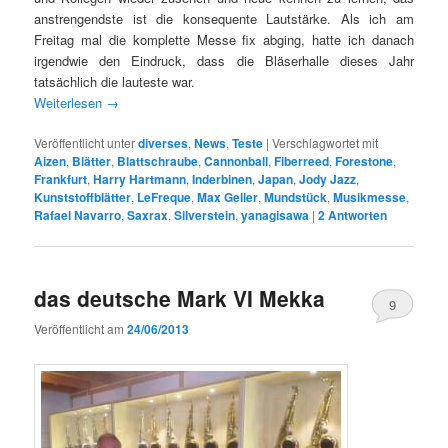
anstrengendste ist die konsequente Lautstärke. Als ich am
Freitag mal die komplette Messe fix abging, hatte ich danach
irgendwie den Eindruck, dass die Bläserhalle dieses Jahr
tatsächlich die lauteste war.
Weiterlesen
→
Veröffentlicht unter
diverses
,
News
,
Teste
|
Verschlagwortet mit
Aizen
,
Blätter
,
Blattschraube
,
Cannonball
,
Fiberreed
,
Forestone
,
Frankfurt
,
Harry Hartmann
,
Inderbinen
,
Japan
,
Jody Jazz
,
Kunststoffblätter
,
LeFreque
,
Max Geller
,
Mundstück
,
Musikmesse
,
Rafael Navarro
,
Saxrax
,
Silverstein
,
yanagisawa
|
2
Antworten
das deutsche Mark VI Mekka
9
Veröffentlicht am
24/06/2013