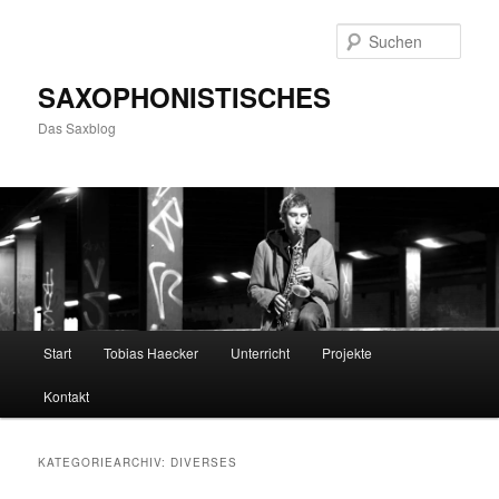
Zum
Zum
primären
sekundären
Such
Inhalt
Inhalt
springen
springen
SAXOPHONISTISCHES
Das Saxblog
Hauptmenü
Start
Tobias Haecker
Unterricht
Projekte
Kontakt
KATEGORIEARCHIV:
DIVERSES