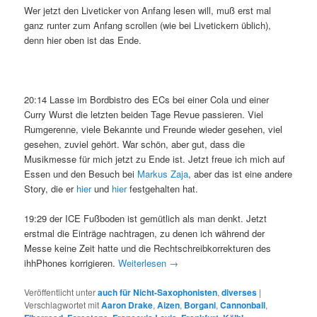
Wer jetzt den Liveticker von Anfang lesen will, muß erst mal
ganz runter zum Anfang scrollen (wie bei Livetickern üblich),
denn hier oben ist das Ende.
20:14 Lasse im Bordbistro des ECs bei einer Cola und einer
Curry Wurst die letzten beiden Tage Revue passieren. Viel
Rumgerenne, viele Bekannte und Freunde wieder gesehen, viel
gesehen, zuviel gehört. War schön, aber gut, dass die
Musikmesse für mich jetzt zu Ende ist. Jetzt freue ich mich auf
Essen und den Besuch bei
Markus Zaja
, aber das ist eine andere
Story, die er
hier
und
hier
festgehalten hat.
19:29 der ICE Fußboden ist gemütlich als man denkt. Jetzt
erstmal die Einträge nachtragen, zu denen ich während der
Messe keine Zeit hatte und die Rechtschreibkorrekturen des
ihhPhones korrigieren.
Weiterlesen
→
Veröffentlicht unter
auch für Nicht-Saxophonisten
,
diverses
|
Verschlagwortet mit
Aaron Drake
,
Aizen
,
Borgani
,
Cannonball
,