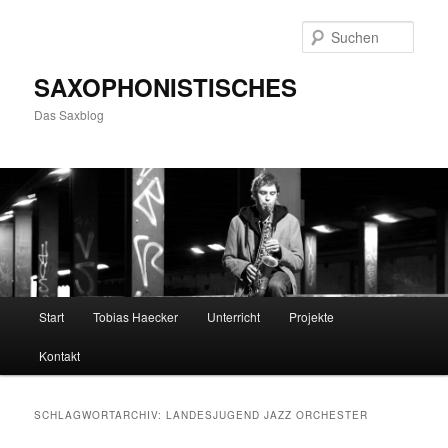
Zum
Zum
primären
sekundären
Such
Inhalt
Inhalt
springen
springen
SAXOPHONISTISCHES
Das Saxblog
Hauptmenü
Start
Tobias Haecker
Unterricht
Projekte
Kontakt
SCHLAGWORTARCHIV:
LANDESJUGEND JAZZ ORCHESTER