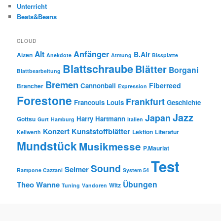
Unterricht
Beats&Beans
CLOUD
Anfänger
Alt
B.Air
Aizen
Anekdote
Atmung
Bissplatte
Blattschraube
Blätter
Borgani
Blattbearbeitung
Bremen
Fiberreed
Cannonball
Brancher
Expression
Forestone
Frankfurt
Francouis Louis
Geschichte
Jazz
Japan
Harry Hartmann
Gottsu
Gurt
Hamburg
Italien
Konzert
Kunststoffblätter
Lektion
Literatur
Keilwerth
Mundstück
Musikmesse
P.Mauriat
Test
Sound
Selmer
Rampone Cazzani
System 54
Übungen
Theo Wanne
Witz
Tuning
Vandoren