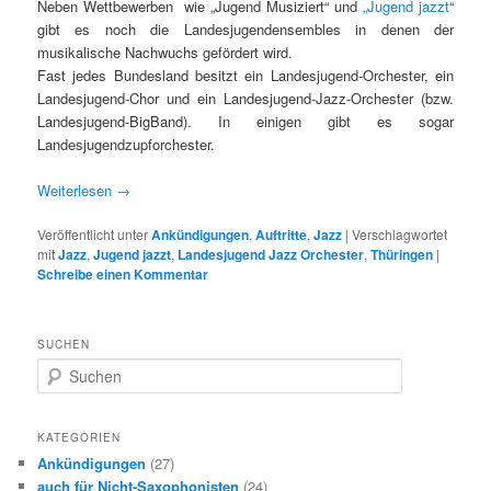
Neben Wettbewerben wie „Jugend Musiziert“ und
„Jugend jazzt
“
gibt es noch die Landesjugendensembles in denen der
musikalische Nachwuchs gefördert wird.
Fast jedes Bundesland besitzt ein Landesjugend-Orchester, ein
Landesjugend-Chor und ein Landesjugend-Jazz-Orchester (bzw.
Landesjugend-BigBand). In einigen gibt es sogar
Landesjugendzupforchester.
Weiterlesen
→
Veröffentlicht unter
Ankündigungen
,
Auftritte
,
Jazz
|
Verschlagwortet
mit
Jazz
,
Jugend jazzt
,
Landesjugend Jazz Orchester
,
Thüringen
|
Schreibe einen Kommentar
SUCHEN
S
u
c
h
KATEGORIEN
e
Ankündigungen
(27)
n
auch für Nicht-Saxophonisten
(24)