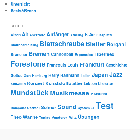
Unterricht
Beats&Beans
CLOUD
Anfänger
Alt
B.Air
Aizen
Anekdote
Atmung
Bissplatte
Blattschraube
Blätter
Borgani
Blattbearbeitung
Bremen
Fiberreed
Cannonball
Brancher
Expression
Forestone
Frankfurt
Francouis Louis
Geschichte
Jazz
Japan
Harry Hartmann
Gottsu
Gurt
Hamburg
Italien
Konzert
Kunststoffblätter
Lektion
Literatur
Keilwerth
Mundstück
Musikmesse
P.Mauriat
Test
Sound
Selmer
Rampone Cazzani
System 54
Übungen
Theo Wanne
Witz
Tuning
Vandoren