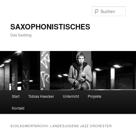
Zum
Zum
primären
sekundären
Such
Inhalt
Inhalt
springen
springen
SAXOPHONISTISCHES
Das Saxblog
Hauptmenü
Start
Tobias Haecker
Unterricht
Projekte
Kontakt
SCHLAGWORTARCHIV:
LANDESJUGEND JAZZ ORCHESTER