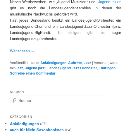
Neben Wettbewerben wie „Jugend Musiziert“ und
„Jugend jazzt
“
gibt es noch die Landesjugendensembles in denen der
musikalische Nachwuchs gefördert wird.
Fast jedes Bundesland besitzt ein Landesjugend-Orchester, ein
Landesjugend-Chor und ein Landesjugend-Jazz-Orchester (bzw.
Landesjugend-BigBand). In einigen gibt es sogar
Landesjugendzupforchester.
Weiterlesen
→
Veröffentlicht unter
Ankündigungen
,
Auftritte
,
Jazz
|
Verschlagwortet
mit
Jazz
,
Jugend jazzt
,
Landesjugend Jazz Orchester
,
Thüringen
|
Schreibe einen Kommentar
SUCHEN
S
u
c
h
KATEGORIEN
e
Ankündigungen
(27)
n
auch für Nicht-Saxophonisten
(24)