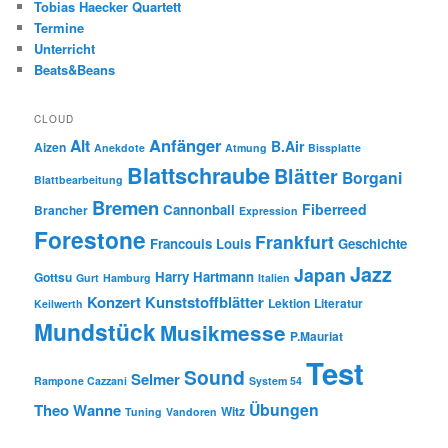
Tobias Haecker Quartett
Termine
Unterricht
Beats&Beans
CLOUD
Anfänger
Alt
B.Air
Aizen
Anekdote
Atmung
Bissplatte
Blattschraube
Blätter
Borgani
Blattbearbeitung
Bremen
Fiberreed
Cannonball
Brancher
Expression
Forestone
Frankfurt
Francouis Louis
Geschichte
Jazz
Japan
Harry Hartmann
Gottsu
Gurt
Hamburg
Italien
Konzert
Kunststoffblätter
Lektion
Literatur
Keilwerth
Mundstück
Musikmesse
P.Mauriat
Test
Sound
Selmer
Rampone Cazzani
System 54
Übungen
Theo Wanne
Witz
Tuning
Vandoren