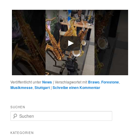
Veröffentlicht unter
News
|
Verschlagwortet mit
Brawo
,
Forestone
,
Musikmesse
,
Stuttgart
|
Schreibe einen Kommentar
SUCHEN
S
u
c
h
KATEGORIEN