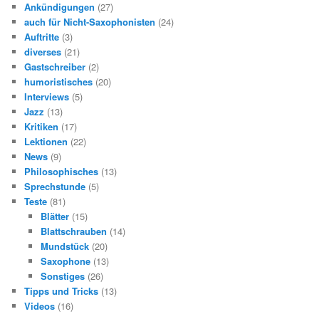
e
Ankündigungen
(27)
n
auch für Nicht-Saxophonisten
(24)
Auftritte
(3)
diverses
(21)
Gastschreiber
(2)
humoristisches
(20)
Interviews
(5)
Jazz
(13)
Kritiken
(17)
Lektionen
(22)
News
(9)
Philosophisches
(13)
Sprechstunde
(5)
Teste
(81)
Blätter
(15)
Blattschrauben
(14)
Mundstück
(20)
Saxophone
(13)
Sonstiges
(26)
Tipps und Tricks
(13)
Videos
(16)