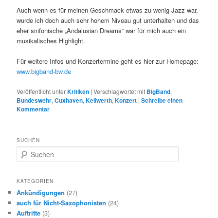
Auch wenn es für meinen Geschmack etwas zu wenig Jazz war,
wurde ich doch auch sehr hohem Niveau gut unterhalten und das
eher sinfonische „Andalusian Dreams“ war für mich auch ein
musikalisches Highlight.
Für weitere Infos und Konzertermine geht es hier zur Homepage:
www.bigband-bw.de
Veröffentlicht unter
Kritiken
|
Verschlagwortet mit
BigBand
,
Bundeswehr
,
Cuxhaven
,
Keilwerth
,
Konzert
|
Schreibe einen
Kommentar
SUCHEN
S
u
c
h
KATEGORIEN
e
Ankündigungen
(27)
n
auch für Nicht-Saxophonisten
(24)
Auftritte
(3)