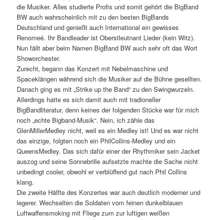
die Musiker. Alles studierte Profis und somit gehört die BigBand
BW auch wahrscheinlich mit zu den besten BigBands
Deutschland und genießt auch International ein gewisses
Renomeé. Ihr Bandleader ist Oberstleutnant Lieder (kein Witz).
Nun fällt aber beim Namen BigBand BW auch sehr oft das Wort
Showorchester.
Zurecht, begann das Konzert mit Nebelmaschine und
Spaceklängen während sich die Musiker auf die Bühne gesellten.
Danach ging es mit „Strike up the Band“ zu den Swingwurzeln.
Allerdings hatte es sich damit auch mit tradioneller
BigBandliteratur, denn keines der folgenden Stücke war für mich
noch „echte Bigband-Musik“. Nein, ich zähle das
GlenMillerMedley nicht, weil es ein Medley ist! Und es war nicht
das einzige, folgten noch ein PhilCollins-Medley und ein
QueensMedley. Das sich dafür einer der Rhythmiker sein Jacket
auszog und seine Sonnebrille aufsetzte machte die Sache nicht
unbedingt cooler, obwohl er verblüffend gut nach Phil Collins
klang.
Die zweite Hälfte des Konzertes war auch deutlich moderner und
legerer. Wechselten die Soldaten vom feinen dunkelblauen
Luftwaffensmoking mit Fliege zum zur luftigen weißen