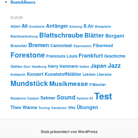
Beats&Beans
CLOUD
Anfänger
Alt
B.Air
Aizen
Anekdote
Atmung
Bissplatte
Blattschraube
Blätter
Borgani
Blattbearbeitung
Bremen
Fiberreed
Cannonball
Brancher
Expression
Forestone
Frankfurt
Francouis Louis
Geschichte
Jazz
Japan
Harry Hartmann
Gottsu
Gurt
Hamburg
Italien
Konzert
Kunststoffblätter
Lektion
Literatur
Keilwerth
Mundstück
Musikmesse
P.Mauriat
Test
Sound
Selmer
Rampone Cazzani
System 54
Übungen
Theo Wanne
Witz
Tuning
Vandoren
Stolz präsentiert von WordPress