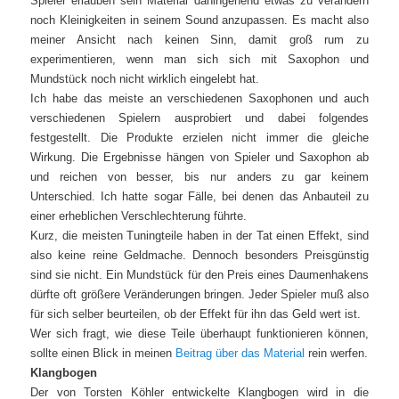
Spieler erlauben sein Material dahingehend etwas zu verändern
noch Kleinigkeiten in seinem Sound anzupassen. Es macht also
meiner Ansicht nach keinen Sinn, damit groß rum zu
experimentieren, wenn man sich sich mit Saxophon und
Mundstück noch nicht wirklich eingelebt hat.
Ich habe das meiste an verschiedenen Saxophonen und auch
verschiedenen Spielern ausprobiert und dabei folgendes
festgestellt. Die Produkte erzielen nicht immer die gleiche
Wirkung. Die Ergebnisse hängen von Spieler und Saxophon ab
und reichen von besser, bis nur anders zu gar keinem
Unterschied. Ich hatte sogar Fälle, bei denen das Anbauteil zu
einer erheblichen Verschlechterung führte.
Kurz, die meisten Tuningteile haben in der Tat einen Effekt, sind
also keine reine Geldmache. Dennoch besonders Preisgünstig
sind sie nicht. Ein Mundstück für den Preis eines Daumenhakens
dürfte oft größere Veränderungen bringen. Jeder Spieler muß also
für sich selber beurteilen, ob der Effekt für ihn das Geld wert ist.
Wer sich fragt, wie diese Teile überhaupt funktionieren können,
sollte einen Blick in meinen
Beitrag über das Material
rein werfen.
Klangbogen
Der von Torsten Köhler entwickelte Klangbogen wird in die