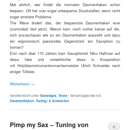
Mal ehrlich, wer findet die normalen Daumenhaken schon
bequem. Oft hat man sogar unbequeme Druckstellen, wenn nicht
sogar ernstere Probleme.
The Wave ändert das, der bequemste Daumenhaken ever
(zumindest bist jetzt). Warum kam noch vorher keiner auf die,
sich anzuschauen wie so ein Daumenhaken aussieht und dazu
ein ergonomisch passendes Gegenstück am Saxophon zu
formen?
Erst nach über 170 Jahren kam Saxophonist Niko Halfman auf
diese Idee und verwirklichte diese in Kooperation
mit Holzblasinstrumentenmachermeister Ulrich Schneider nach
einiger Tüftelei.
Weiterlesen
→
Veröffentlicht unter
Sonstiges
,
Teste
|
Verschlagwortet mit
Daumenhaken
,
Tuning
|
6
Antworten
Pimp my Sax – Tuning von
6