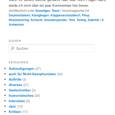
würde ich mich über ein paar Kommentare hier freuen.
Veröffentlicht unter
Sonstiges
,
Teste
|
Verschlagwortet mit
Daumenhaken
,
Klangbogen
,
Klappenschutzblech
,
Pimp
,
Resonanzring
,
Schucht
,
Soundexpander
,
Test
,
Tuning
,
Zubehör
|
6
Antworten
SUCHEN
S
u
c
h
KATEGORIEN
e
Ankündigungen
(27)
n
auch für Nicht-Saxophonisten
(24)
Auftritte
(3)
diverses
(21)
Gastschreiber
(2)
humoristisches
(20)
Interviews
(5)
Jazz
(13)
Kritiken
(17)