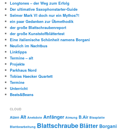
Longtones – der Weg zum Erfolg
Der ultimative Saxophonstarter-Guide
Selmer Mark VI doch nur ein Mythos?!
ein paar Gedanken zur Übmethodik
der große Blattschraubenreport
der große Kunststoffblättertest
Eine italienische Schönheit namens Borgani
Neulich im Nachtbus
Linktipps
Termine – alt
Projekte
Parkhaus Nord
Tobias Haecker Quartett
Termine
Unterricht
Beats&Beans
CLOUD
Anfänger
Alt
B.Air
Aizen
Anekdote
Atmung
Bissplatte
Blattschraube
Blätter
Borgani
Blattbearbeitung