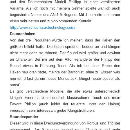
und den Daumenhaken Modell Phillipp in einer versilberten
Variante. Als ich noch mit meinem Selmer spielte war ich auch
begeisterter Nutzer des AN-1 S-Bogens. Mit Tino hatte ich immer
einen sehr netten und zuvorkommenden Kontakt.
http://www.schuchtsaxtechnology.com/
Daumenhaken
Von den drei Produkten würde ich meinen, dass der Haken den
größten Effekt hatte. Die tiefen sprechen besser an und klingen
nicht mehr ganz so röhrend. Der Sound wird größer und gewinnt
an Charakter. Bei mir auf dem Alto, veränderte der Philipp den
Sound etwas in Richtung Tenor. Als ich bei einer Probe den
Haken neu dran hatte, meinte der Baritonist, ohne zu wissen was
neu ist, „Hast du ein neues Mundstück, klingst heute besser als
sonst“.
Es gibt verschiedene Modelle, die alle etwas unterschiedlich
klingen. Einer hatte ein deutlich klassischeren Touch und mein
Favorit Philipp (auch leider der teuerste unter den Haken)
verursacht sehr interessant grobe Klangstrukturen.
Soundexpander
Dieser wird in diese Dreipunktverbindung von Korpus und Trichter
eingespannt. Das Saxophon gewinnt mehr Charakter und mehr